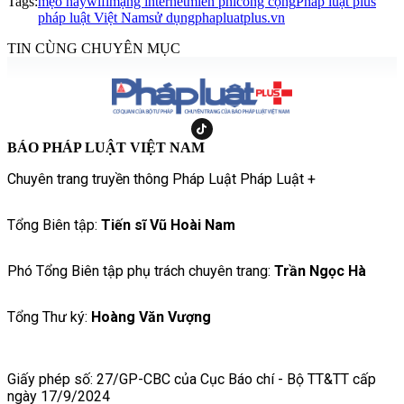
Tags:
mẹo hay
wifi
mạng internet
miễn phí
công cộng
Pháp luật plus
pháp luật Việt Nam
sử dụng
phapluatplus.vn
TIN CÙNG CHUYÊN MỤC
BÁO PHÁP LUẬT VIỆT NAM
Chuyên trang truyền thông Pháp Luật Pháp Luật +
Tổng Biên tập:
Tiến sĩ Vũ Hoài Nam
Phó Tổng Biên tập phụ trách chuyên trang:
Trần Ngọc Hà
Tổng Thư ký:
Hoàng Văn Vượng
Giấy phép số: 27/GP-CBC của Cục Báo chí - Bộ TT&TT cấp
ngày 17/9/2024