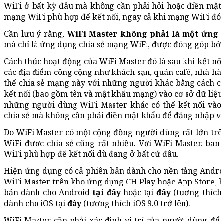
WiFi ở bất kỳ đâu mà không cần phải hỏi hoặc điền mật
mạng WiFi phù hợp để kết nối, ngay cả khi mạng WiFi đó
Cần lưu ý rằng,
WiFi Master không phải là một ứn
mà chỉ là ứng dụng chia sẻ mạng WiFi, được đóng góp bở
Cách thức hoạt động của WiFi Master đó là sau khi kết nố
các địa điểm công cộng như khách sạn, quán café, nhà h
thể chia sẻ mạng này với những người khác bằng cách c
kết nối (bao gồm tên và mật khẩu mạng) vào cơ sở dữ liệ
những người dùng WiFi Master khác có thể kết nối và
chia sẻ mà không cần phải điền mật khẩu để đăng nhập 
Do WiFi Master có một cộng đồng người dùng rất lớn trê
WiFi được chia sẻ cũng rất nhiều. Với WiFi Master, bạ
WiFi phù hợp để kết nối dù đang ở bất cứ đâu.
Hiện ứng dụng có cả phiên bản dành cho nền tảng Android
WiFi Master trên kho ứng dụng CH Play hoặc App Store, h
bản dành cho Android
tại đây
hoặc tại
đây
(tương thích
dành cho iOS tại
đây
(tương thích iOS 9.0 trở lên).
WiFi Master cần phải xác định vị trí của người dùng đ