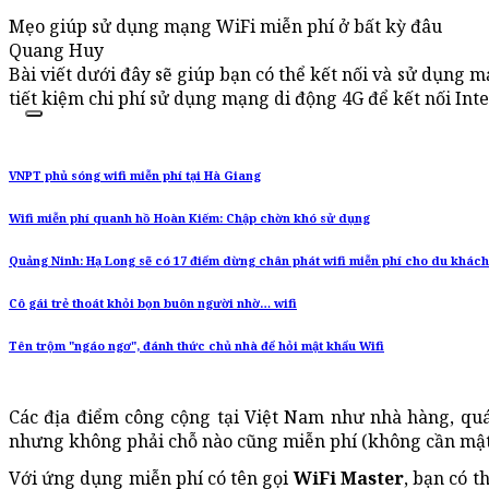
Mẹo giúp sử dụng mạng WiFi miễn phí ở bất kỳ đâu
Quang Huy
Bài viết dưới đây sẽ giúp bạn có thể kết nối và sử dụng 
tiết kiệm chi phí sử dụng mạng di động 4G để kết nối Inte
VNPT phủ sóng wifi miễn phí tại Hà Giang
Wifi miễn phí quanh hồ Hoàn Kiếm: Chập chờn khó sử dụng
Quảng Ninh: Hạ Long sẽ có 17 điểm dừng chân phát wifi miễn phí cho du khách
Cô gái trẻ thoát khỏi bọn buôn người nhờ… wifi
Tên trộm "ngáo ngơ", đánh thức chủ nhà để hỏi mật khẩu Wifi
Các địa điểm công cộng tại Việt Nam như nhà hàng, qu
nhưng không phải chỗ nào cũng miễn phí (không cần mật
Với ứng dụng miễn phí có tên gọi
WiFi Master
, bạn có 