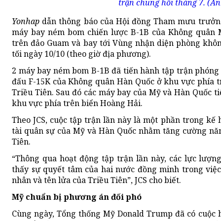
trận chung hồi tháng 7. (Ản
Yonhap
dẫn thông báo của Hội đồng Tham mưu trưởng
máy bay ném bom chiến lược B-1B của Không quân M
trên đảo Guam và bay tới Vùng nhận diện phòng khô
tối ngày 10/10 (theo giờ địa phương).
2 máy bay ném bom B-1B đã tiến hành tập trận phóng 
đấu F-15K của Không quân Hàn Quốc ở khu vực phía t
Triều Tiên. Sau đó các máy bay của Mỹ và Hàn Quốc tiế
khu vực phía trên biển Hoàng Hải.
Theo JCS, cuộc tập trận lần này là một phần trong kế 
tài quân sự của Mỹ và Hàn Quốc nhằm tăng cường năn
Tiên.
“Thông qua hoạt động tập trận lần này, các lực lượ
thấy sự quyết tâm của hai nước đồng minh trong việ
nhân và tên lửa của Triều Tiên”, JCS cho biết.
Mỹ chuẩn bị phương án đối phó
Cùng ngày, Tổng thống Mỹ Donald Trump đã có cuộc h