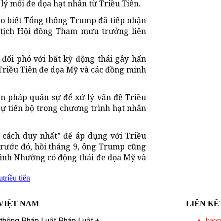
lý mối đe dọa hạt nhân từ Triều Tiên.
o biết Tổng thống Trump đã tiếp nhận
 tịch Hội đồng Tham mưu trưởng liên
 đối phó với bất kỳ động thái gây hấn
 Triều Tiên đe dọa Mỹ và các đồng minh
n pháp quân sự để xử lý vấn đề Triều
ự tiến bộ trong chương trình hạt nhân
 cách duy nhất” để áp dụng với Triều
Trước đó, hồi tháng 9, ông Trump cũng
Bình Nhưỡng có động thái đe dọa Mỹ và
u
triều tiên
VIỆT NAM
LIÊN KẾ
 thông Pháp Luật Pháp Luật +
baop