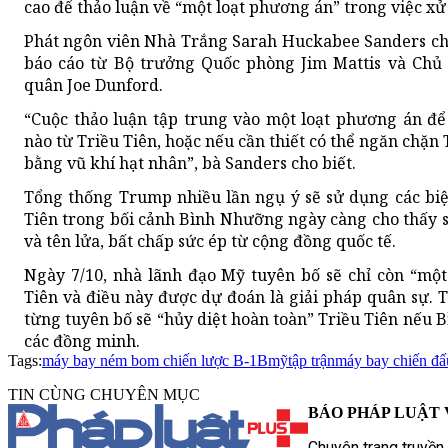
cao để thảo luận về “một loạt phương án” trong việc xử 
Phát ngôn viên Nhà Trắng Sarah Huckabee Sanders ch
báo cáo từ Bộ trưởng Quốc phòng Jim Mattis và Chủ
quân Joe Dunford.
“Cuộc thảo luận tập trung vào một loạt phương án để
nào từ Triều Tiên, hoặc nếu cần thiết có thể ngăn chặn
bằng vũ khí hạt nhân”, bà Sanders cho biết.
Tổng thống Trump nhiều lần ngụ ý sẽ sử dụng các biệ
Tiên trong bối cảnh Bình Nhưỡng ngày càng cho thấy s
và tên lửa, bất chấp sức ép từ cộng đồng quốc tế.
Ngày 7/10, nhà lãnh đạo Mỹ tuyên bố sẽ chỉ còn “một
Tiên và điều này được dự đoán là giải pháp quân sự. 
từng tuyên bố sẽ “hủy diệt hoàn toàn” Triều Tiên nếu 
các đồng minh.
Tags:
máy bay ném bom chiến lược B-1B
mỹ
tập trận
máy bay chiến đấ
TIN CÙNG CHUYÊN MỤC
BÁO PHÁP LUẬT 
Chuyên trang truyền