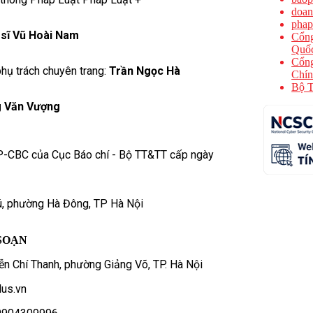
doan
phap
 sĩ Vũ Hoài Nam
Cổng
Quốc
Cổng
hụ trách chuyên trang:
Trần Ngọc Hà
Chín
Bộ T
 Văn Vượng
P-CBC của Cục Báo chí - Bộ TT&TT cấp ngày
ú, phường Hà Đông, TP Hà Nội
SOẠN
n Chí Thanh, phường Giảng Võ, TP. Hà Nội
us.vn