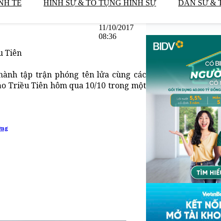
NH TẾ
HÌNH SỰ & TỐ TỤNG HÌNH SỰ
DÂN SỰ & 
11/10/2017
08:36
u Tiên
ành tập trận phóng tên lửa cùng các
o Triều Tiên hôm qua 10/10 trong một
ơng