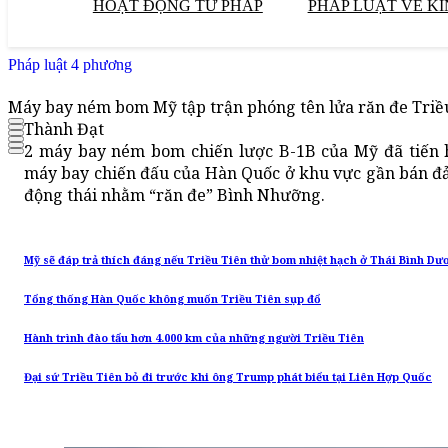
HOẠT ĐỘNG TƯ PHÁP
PHÁP LUẬT VỀ KI
Pháp luật 4 phương
Máy bay ném bom Mỹ tập trận phóng tên lửa răn đe Triề
Thành Đạt
2 máy bay ném bom chiến lược B-1B của Mỹ đã tiến h
máy bay chiến đấu của Hàn Quốc ở khu vực gần bán đả
động thái nhằm “răn đe” Bình Nhưỡng.
Mỹ sẽ đáp trả thích đáng nếu Triều Tiên thử bom nhiệt hạch ở Thái Bình Dư
Tổng thống Hàn Quốc không muốn Triều Tiên sụp đổ
Hành trình đào tẩu hơn 4.000 km của những người Triều Tiên
Đại sứ Triều Tiên bỏ đi trước khi ông Trump phát biểu tại Liên Hợp Quốc