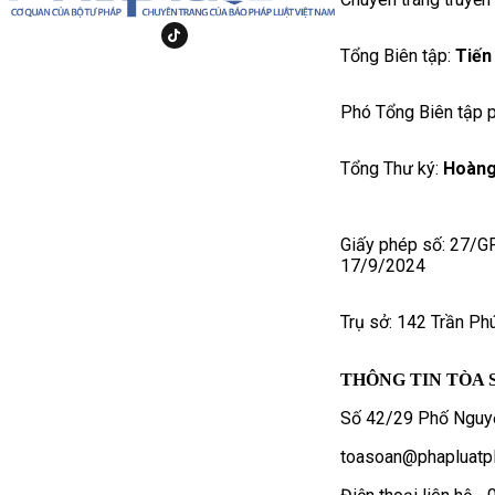
Tổng Biên tập:
Tiến
Phó Tổng Biên tập p
Tổng Thư ký:
Hoàng
Giấy phép số: 27/G
17/9/2024
Trụ sở: 142 Trần Ph
THÔNG TIN TÒA 
Số 42/29 Phố Nguyễ
toasoan@phapluatpl