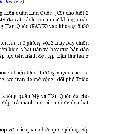
h: Reuters)
 Liên quân Hàn Quốc (JCS) cho biết 2
ỹ đã cất cánh từ căn cứ không quân
ng Hàn Quốc (KADIZ) vào khoảng 8h50
tên lửa mô phỏng với 2 máy bay chiến
rên biển Nhật Bản và bay qua bán đảo
p tục tiến hành đợt tập trận thứ hai ở
hoạch triển khai thường xuyên các khí
g lực “răn đe mở rộng” đối phó Triều
ng không quân Mỹ và Hàn Quốc đã cho
c đáp trả mạnh mẽ các mối đe dọa hạt
ọp với các quan chức quốc phòng cấp