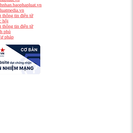
hnhan.baophapluat.vn
luatmedia.vn
 thông tin điện tử
 hội
 thông tin điện tử
h phủ
ư pháp