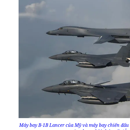
Máy bay B-1B Lancer của Mỹ và máy bay chiến đấu 