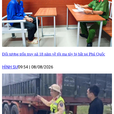
Đối tượng trốn truy nã 18 năm về tội ma túy bị bắt tại Phú Quốc
HÌNH SỰ
09:54
|
08/08/2026