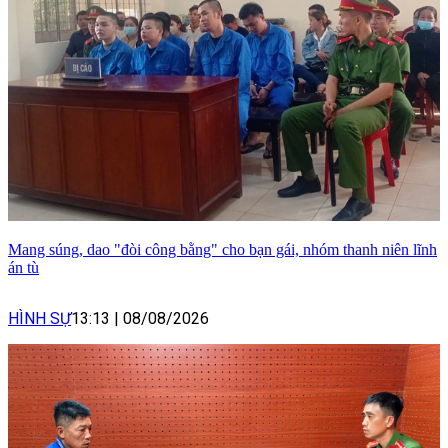
Mang súng, dao "đòi công bằng" cho bạn gái, nhóm thanh niên lĩnh
án tù
HÌNH SỰ
13:13
|
08/08/2026