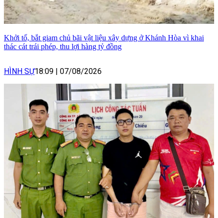
Khởi tố, bắt giam chủ bãi vật liệu xây dựng ở Khánh Hòa vì khai
thác cát trái phép, thu lợi hàng tỷ đồng
HÌNH SỰ
18:09
|
07/08/2026