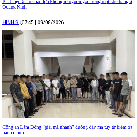
Phát hiện 6 tấn chân lợn không rõ nguồn gốc trong một kho hàng ở
Quảng Ninh
HÌNH SỰ
07:45
|
09/08/2026
Công an Lâm Đồng “giải mã nhanh” đường dây ma túy từ kiểm tra
hành chính