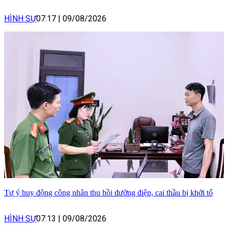
HÌNH SỰ
07:17
|
09/08/2026
Tự ý huy động công nhân thu hồi đường điện, cai thầu bị khởi tố
HÌNH SỰ
07:13
|
09/08/2026