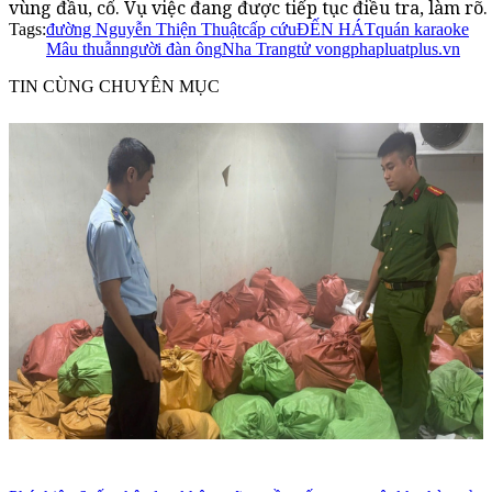
vùng đầu, cổ. Vụ việc đang được tiếp tục điều tra, làm rõ.
Tags:
đường Nguyễn Thiện Thuật
cấp cứu
ĐẾN HÁT
quán karaoke
Mâu thuẫn
người đàn ông
Nha Trang
tử vong
phapluatplus.vn
TIN CÙNG CHUYÊN MỤC