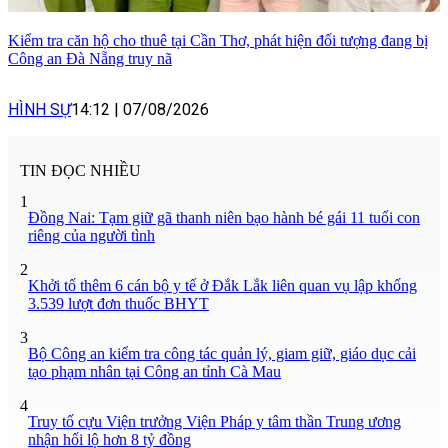
Kiểm tra căn hộ cho thuê tại Cần Thơ, phát hiện đối tượng đang bị
Công an Đà Nẵng truy nã
HÌNH SỰ
14:12
|
07/08/2026
TIN ĐỌC NHIỀU
1
Đồng Nai: Tạm giữ gã thanh niên bạo hành bé gái 11 tuổi con
riêng của người tình
2
Khởi tố thêm 6 cán bộ y tế ở Đắk Lắk liên quan vụ lập khống
3.539 lượt đơn thuốc BHYT
3
Bộ Công an kiểm tra công tác quản lý, giam giữ, giáo dục cải
tạo phạm nhân tại Công an tỉnh Cà Mau
4
Truy tố cựu Viện trưởng Viện Pháp y tâm thần Trung ương
nhận hối lộ hơn 8 tỷ đồng