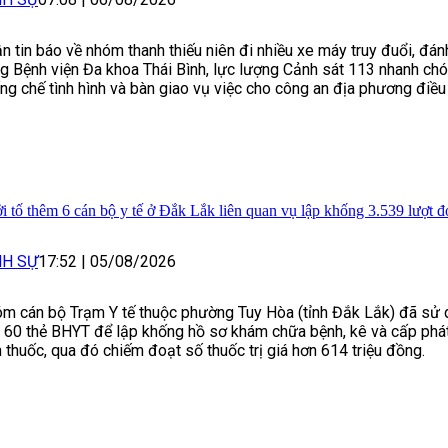
n tin báo về nhóm thanh thiếu niên đi nhiều xe máy truy đuổi, đán
g Bệnh viện Đa khoa Thái Bình, lực lượng Cảnh sát 113 nhanh ch
ng chế tình hình và bàn giao vụ việc cho công an địa phương điều 
i tố thêm 6 cán bộ y tế ở Đắk Lắk liên quan vụ lập khống 3.539 lượt
NH SỰ
17:52
|
05/08/2026
m cán bộ Trạm Y tế thuộc phường Tuy Hòa (tỉnh Đắk Lắk) đã sử 
 60 thẻ BHYT để lập khống hồ sơ khám chữa bệnh, kê và cấp phát
 thuốc, qua đó chiếm đoạt số thuốc trị giá hơn 614 triệu đồng.