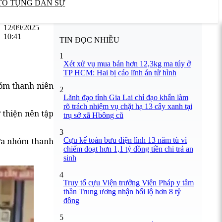
TỐ TỤNG DÂN SỰ
12/09/2025
10:41
TIN ĐỌC NHIỀU
1
Xét xử vụ mua bán hơn 12,3kg ma túy ở
TP HCM: Hai bị cáo lĩnh án tử hình
hóm thanh niên
2
Lãnh đạo tỉnh Gia Lai chỉ đạo khẩn làm
rõ trách nhiệm vụ chặt hạ 13 cây xanh tại
 thiện nên tập
trụ sở xã Hbông cũ
3
Cựu kế toán bưu điện lĩnh 13 năm tù vì
iữa nhóm thanh
chiếm đoạt hơn 1,1 tỷ đồng tiền chi trả an
sinh
4
Truy tố cựu Viện trưởng Viện Pháp y tâm
thần Trung ương nhận hối lộ hơn 8 tỷ
đồng
5