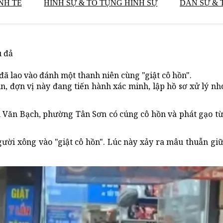
NH TẾ
HÌNH SỰ & TỐ TỤNG HÌNH SỰ
DÂN SỰ & 
u đả
đã lao vào đánh một thanh niên cùng "giật cô hồn".
, đợn vị này đang tiến hành xác minh, lập hồ sơ xử lý n
ạm Văn Bạch, phường Tân Sơn có cúng cô hồn và phát gạo từ
người xông vào "giật cô hồn". Lúc này xảy ra mâu thuẫn g