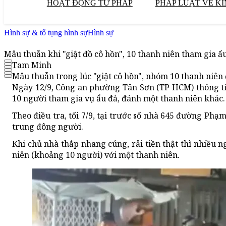
HOẠT ĐỘNG TƯ PHÁP
PHÁP LUẬT VỀ KI
Hình sự & tố tụng hình sự
Hình sự
Mâu thuẫn khi "giật đồ cô hồn", 10 thanh niên tham gia ẩ
Tam Minh
Mâu thuẫn trong lúc "giật cô hồn", nhóm 10 thanh niên 
Ngày 12/9, Công an phường Tân Sơn (TP HCM) thông tin
10 người tham gia vụ ẩu đả, đánh một thanh niên khác.
Theo điều tra, tối 7/9, tại trước số nhà 645 đường Ph
trung đông người.
Khi chủ nhà thắp nhang cúng, rải tiền thật thì nhiều 
niên (khoảng 10 người) với một thanh niên.