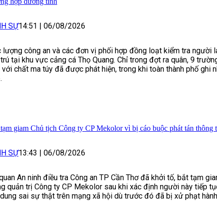
ờng hợp dương tính
NH SỰ
14:51
|
06/08/2026
 lượng công an và các đơn vị phối hợp đồng loạt kiểm tra người 
 trú tại khu vực cảng cá Thọ Quang. Chỉ trong đợt ra quân, 9 trườ
h với chất ma túy đã được phát hiện, trong khi toàn thành phố ghi
.
 tạm giam Chủ tịch Công ty CP Mekolor vì bị cáo buộc phát tán thông ti
NH SỰ
13:43
|
06/08/2026
quan An ninh điều tra Công an TP Cần Thơ đã khởi tố, bắt tạm gia
g quản trị Công ty CP Mekolor sau khi xác định người này tiếp tụ
 dung sai sự thật trên mạng xã hội dù trước đó đã bị xử phạt hành