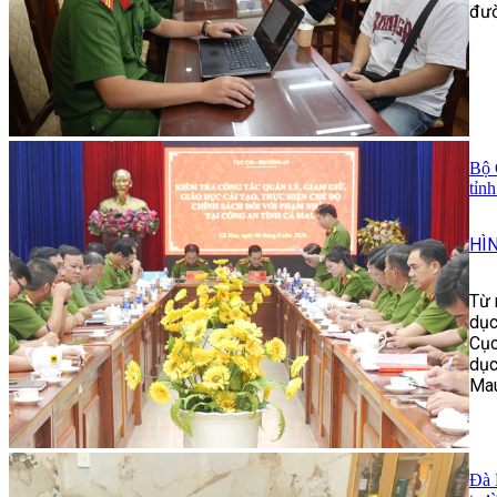
đườ
Bộ 
tỉn
HÌ
Từ 
dục
Cục
dục
Mau
Đà 