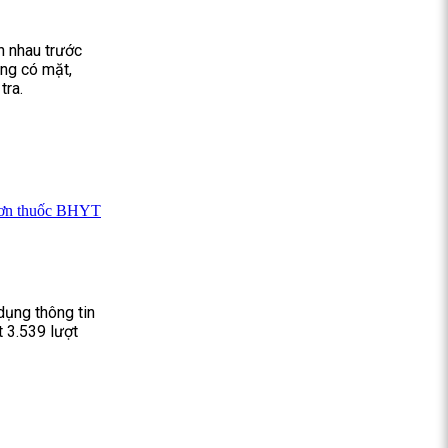
h nhau trước
óng có mặt,
tra.
 đơn thuốc BHYT
dụng thông tin
 3.539 lượt