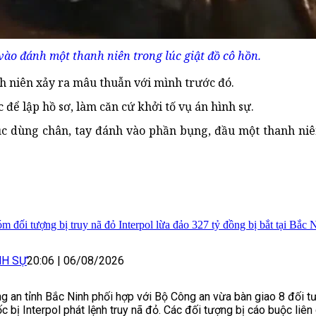
ào đánh một thanh niên trong lúc giật đồ cô hồn.
nh niên xảy ra mâu thuẫn với mình trước đó.
để lập hồ sơ, làm căn cứ khởi tố vụ án hình sự.
ục dùng chân, tay đánh vào phần bụng, đầu một thanh niê
m đối tượng bị truy nã đỏ Interpol lừa đảo 327 tỷ đồng bị bắt tại Bắc 
NH SỰ
20:06
|
06/08/2026
g an tỉnh Bắc Ninh phối hợp với Bộ Công an vừa bàn giao 8 đối 
c bị Interpol phát lệnh truy nã đỏ. Các đối tượng bị cáo buộc liê