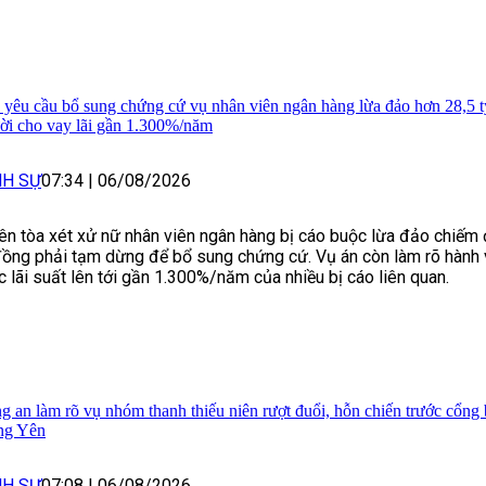
 yêu cầu bổ sung chứng cứ vụ nhân viên ngân hàng lừa đảo hơn 28,5 t
ời cho vay lãi gần 1.300%/năm
NH SỰ
07:34
|
06/08/2026
ên tòa xét xử nữ nhân viên ngân hàng bị cáo buộc lừa đảo chiếm 
đồng phải tạm dừng để bổ sung chứng cứ. Vụ án còn làm rõ hành v
 lãi suất lên tới gần 1.300%/năm của nhiều bị cáo liên quan.
g an làm rõ vụ nhóm thanh thiếu niên rượt đuổi, hỗn chiến trước cổng 
ng Yên
NH SỰ
07:08
|
06/08/2026