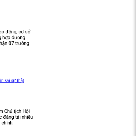
lao động, cơ sở
ng hợp dương
 nhận 87 trường
n sai sự thật
m Chủ tịch Hội
c đăng tải nhiều
 chính.