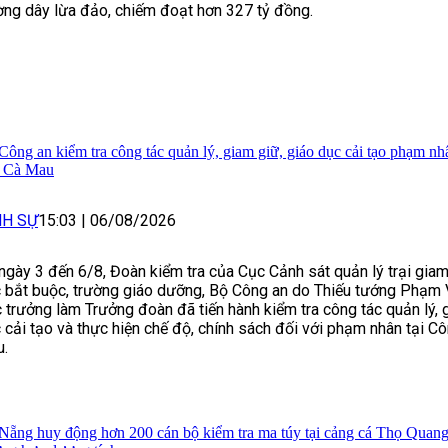
ng dây lừa đảo, chiếm đoạt hơn 327 tỷ đồng.
Công an kiểm tra công tác quản lý, giam giữ, giáo dục cải tạo phạm nh
h Cà Mau
NH SỰ
15:03
|
06/08/2026
ngày 3 đến 6/8, Đoàn kiểm tra của Cục Cảnh sát quản lý trại giam
 bắt buộc, trường giáo dưỡng, Bộ Công an do Thiếu tướng Phạm 
 trưởng làm Trưởng đoàn đã tiến hành kiểm tra công tác quản lý, 
 cải tạo và thực hiện chế độ, chính sách đối với phạm nhân tại Cô
.
Nẵng huy động hơn 200 cán bộ kiểm tra ma túy tại cảng cá Thọ Quang,