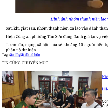
Hình ảnh nhóm thanh niên lao v
Sau khi giật sau, nhóm thanh niên đã lao vào đánh tha
Hiện Công an phường Tân Sơn đang đánh giá lại vụ việc 
Trước đó, mạng xã hội chia sẻ khoảng 10 người liên t
phẫn nộ dư luận.
Tags:
ẩu đả
giật đồ cô hồn
TIN CÙNG CHUYÊN MỤC
Nhó
HÌ
Côn
Quố