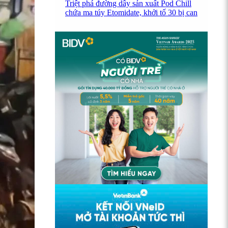
Triệt phá đường dây sản xuất Pod Chill
chứa ma túy Etomidate, khởi tố 30 bị can