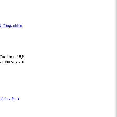
ỷ đồng, nhiều
đoạt hơn 28,5
i cho vay với
bệnh viện ở