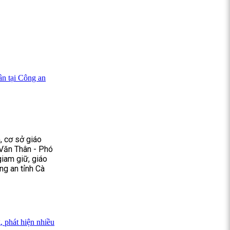
ân tại Công an
, cơ sở giáo
Văn Thân - Phó
giam giữ, giáo
ng an tỉnh Cà
 phát hiện nhiều