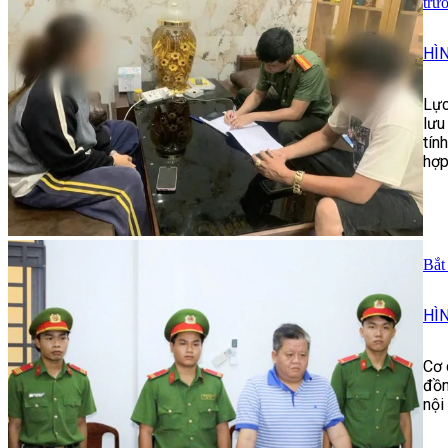
trư
HÌ
Lực
lưu
tín
hợp
Bắt
HÌ
Cơ 
đồn
nội