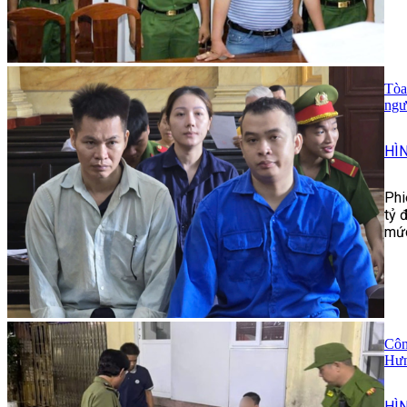
Tòa
ngư
HÌ
Phi
tỷ 
mức
Côn
Hư
HÌ