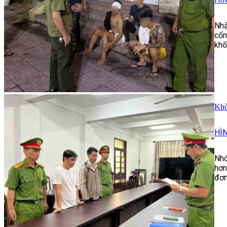
Nhậ
cổn
khố
Khở
HÌ
Nhó
hơn
đơn