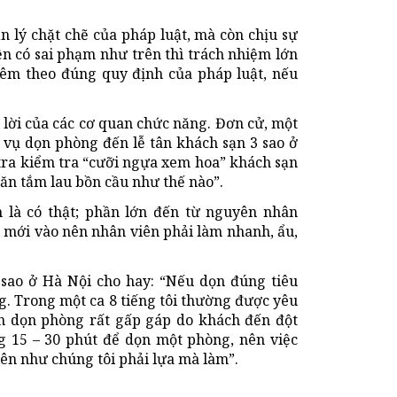
n lý chặt chẽ của pháp luật, mà còn chịu sự
ện có sai phạm như trên thì trách nhiệm lớn
iêm theo đúng quy định của pháp luật, nếu
 lời của các cơ quan chức năng. Đơn cử, một
p vụ dọn phòng đến lễ tân khách sạn 3 sao ở
tra kiểm tra “cưỡi ngựa xem hoa” khách sạn
hăn tắm lau bồn cầu như thế nào”.
 là có thật; phần lớn đến từ nguyên nhân
h mới vào nên nhân viên phải làm nhanh, ẩu,
 sao ở Hà Nội cho hay: “Nếu dọn đúng tiêu
g. Trong một ca 8 tiếng tôi thường được yêu
an dọn phòng rất gấp gáp do khách đến đột
ng 15 – 30 phút để dọn một phòng, nên việc
viên như chúng tôi phải lựa mà làm”.