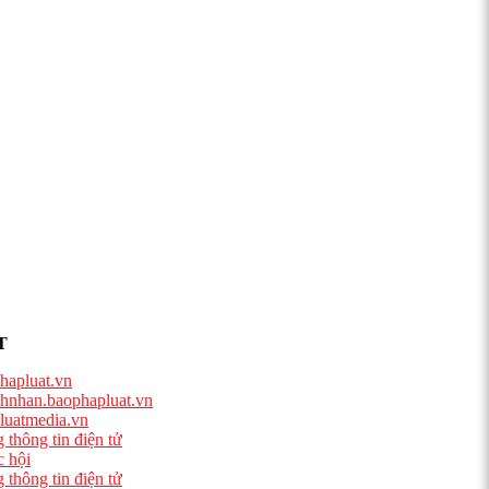
T
hapluat.vn
hnhan.baophapluat.vn
luatmedia.vn
 thông tin điện tử
 hội
 thông tin điện tử