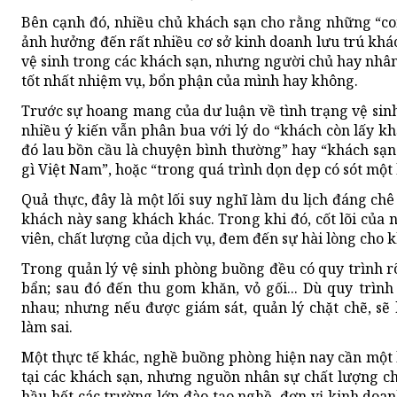
Bên cạnh đó, nhiều chủ khách sạn cho rằng những “co
ảnh hưởng đến rất nhiều cơ sở kinh doanh lưu trú khác
vệ sinh trong các khách sạn, nhưng người chủ hay nhân
tốt nhất nhiệm vụ, bổn phận của mình hay không.
Trước sự hoang mang của dư luận về tình trạng vệ sinh
nhiều ý kiến vẫn phân bua với lý do “khách còn lấy kh
đó lau bồn cầu là chuyện bình thường” hay “khách sạn
gì Việt Nam”, hoặc “trong quá trình dọn dẹp có sót một 
Quả thực, đây là một lối suy nghĩ làm du lịch đáng chê
khách này sang khách khác. Trong khi đó, cốt lõi của 
viên, chất lượng của dịch vụ, đem đến sự hài lòng cho 
Trong quản lý vệ sinh phòng buồng đều có quy trình r
bẩn; sau đó đến thu gom khăn, vỏ gối... Dù quy trìn
nhau; nhưng nếu được giám sát, quản lý chặt chẽ, sẽ
làm sai.
Một thực tế khác, nghề buồng phòng hiện nay cần một 
tại các khách sạn, nhưng nguồn nhân sự chất lượng ch
hầu hết các trường lớp đào tạo nghề, đơn vị kinh doa