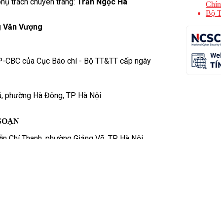
hụ trách chuyên trang:
Trần Ngọc Hà
Chín
Bộ T
 Văn Vượng
P-CBC của Cục Báo chí - Bộ TT&TT cấp ngày
ú, phường Hà Đông, TP Hà Nội
SOẠN
n Chí Thanh, phường Giảng Võ, TP. Hà Nội
us.vn
- 0904309996
78789