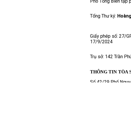
Phó Tổng Biên tập p
Tổng Thư ký:
Hoàng
Giấy phép số: 27/G
17/9/2024
Trụ sở: 142 Trần Ph
THÔNG TIN TÒA 
Số 42/29 Phố Nguyễ
toasoan@phapluatpl
Điện thoại liên hệ 
Quảng cáo : 08673