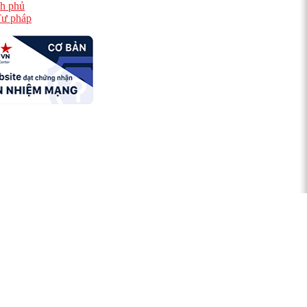
h phủ
ư pháp