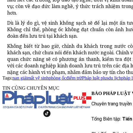
vụ; còn về đạo đức làm nghề, ý thức trách nhiệm tron
hơn.
Dù là lý do gì, vệ sinh không sạch sẽ để lại một ấn 
Không chỉ thế, phòng ốc không đạt chuẩn còn ảnh hưở
đoàn đến lưu trú tại khách sạn.
Không biết từ bao giờ, chính du khách trong nước c
khách sạn, chứ chưa nói đến khách nước ngoài. Chính 
quan chức năng sẽ có phương án thanh, kiểm tra đột 
với các doanh nghiệp kinh doanh lưu trú trên các địa b
nặng các hành vi vi phạm, nhằm đảm bảo uy tín cho thư
Tags:
nan giải
mất vệ sinh
phòng ốc
điểm trừ
Pháp luật plus
du lịch
pháp 
TIN CÙNG CHUYÊN MỤC
BÁO PHÁP LUẬT 
Chuyên trang truyền
Tổng Biên tập:
Tiến