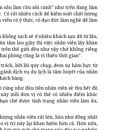
n sâu làm rầu nồi canh” như trên đang làm
. Có rất nhiều cách để kiểm soát chất lượng
 viên có ý thức, có đạo đức làm nghề để làm
 không sạch sẽ ở nhiều khách sạn đã từ lâu,
ăn tắm lau giầy thì việc nhân viên lấy khăn
 trên thế giới đều như vậy chứ không riêng
hai phòng cũng là vì thiếu thời gian”.
 trách, bởi lối quy chụp, đem sự hậm hực từ
ngành dịch vụ du lịch là tâm huyết của nhân
khách hàng.
õ ràng như đầu tiên nhân viên sẽ thu hết đồ
h này mỗi đơn vị có thể có nhiều điểm khác
 hạn chế được tình trạng nhân viên làm ẩu,
lượng nhân viên rất lớn, hầu như đông nhất
o vị trí này lại khan hiếm hơn cả. Hơn nữa,
nh lưu trú mới chú trọng vào đào tạo nghiệp