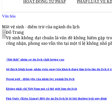
HOẠT ĐỘNG TƯ PHÁP
PHÁP LUẬT VỀ KI
Văn hóa
Mất vệ sinh - điểm trừ của ngành du lịch
Đỗ Trang
Vệ sinh không đạt chuẩn là vấn đề không hiếm gặp tron
công nhận, phong sao vẫn tồn tại một tỉ lệ không nhỏ p
“Nút thắt” nhân sự du lịch chất lượng cao
Sở thích bệnh hoạn, nhân viên quay lén khách đang tắm trên tầu du lịch ở 
Ngoại ngữ - điểm yếu của nhân lực ngành Du lịch
Không phải chỉ Việt Nam mà cả thế giới làm du lịch
Phú Quốc (Kiên Giang): Một dự án Du lịch bị tố bồi thường trái quy định