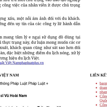
g công việc của nhân viên ít được chú trọng
tượng xấu, một nỗi ám ảnh đối với du khách.
ng đến uy tín của các công ty lữ hành dẫn
òn mang tâm lý e ngại sử dụng đồ dùng tại
vì thực trạng này, dư luận mong muốn các cơ
xuất, khách quan cũng như sát sao hơn đối
àn, đặc biệt những điểm du lịch nóng, xử lý
ơng hiệu du lịch Việt.
luật Việt Nam
phapluatplus.vn
VIỆT NAM
LIÊN KẾ
 thông Pháp Luật Pháp Luật +
baop
doan
phap
 sĩ Vũ Hoài Nam
Cổng
Quốc
Cổng