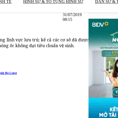
NH TẾ
HÌNH SỰ & TỐ TỤNG HÌNH SỰ
DÂN SỰ & 
31/07/2019
08:15
g lĩnh vực lưu trú; kể cả các cơ sở đã được
hòng ốc không đạt tiêu chuẩn vệ sinh.
vịnh Hạ Long