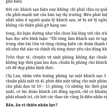
phổ biến.
Bởi các khách sạn hiện nay không chỉ phải chịu sự quả
chi phối mạnh mẽ của bàn tay thị trường. Nếu phát hi
nhất nằm ở người quản lý khách sạn, sẽ bị xử lý ngh
không cải thiện phải gỡ hạng sao.
Song, dư luận dường như vẫn chưa hài lòng với câu trả
bạn đọc nêu bình luận: “Tôi từng làm khách sạn từ tạ
trung tâm Sài Gòn và từng chứng kiến các đoàn thanh 
tôi như thế nào và chính tôi từng được yêu cầu dùng k
Trên thực tế, chuyện vệ sinh phòng không đạt chuẩn
không kịp thời gian lau dọn, chuẩn bị phòng cho khác
cốt để đẹp phần hình thức.
Chị Lan, nhân viên buồng phòng tại một khách sạn 3
chuẩn phải mất từ 45 phút đến một tiếng cho một phòn
cầu phải dọn từ 10 – 15 phòng. Có những lúc thời gi
xuất, có lúc đoàn khách rất đông người, chỉ có khoả
phải nhanh trí, cắt bớt các thao tác cũng là điều nhân 
Bẩn, ẩu vì thiếu nhân lực?