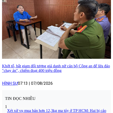
Khởi tố, bắt giam đối tượng giả danh nữ cán bộ Công an để lừa đảo
"chạy án", chiếm đoạt 400 triệu đồng
HÌNH SỰ
07:13
|
07/08/2026
TIN ĐỌC NHIỀU
1
Xét xử vụ mua bán hơn 12,3kg ma túy ở TP HCM: Hai bị cáo