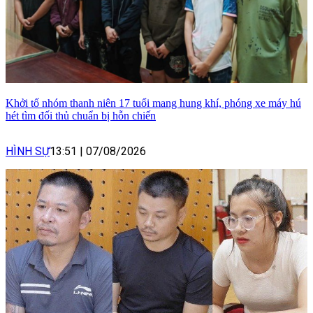
Khởi tố nhóm thanh niên 17 tuổi mang hung khí, phóng xe máy hú
hét tìm đối thủ chuẩn bị hỗn chiến
HÌNH SỰ
13:51
|
07/08/2026