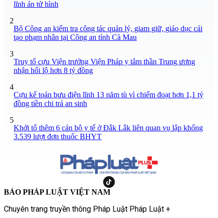
lĩnh án tử hình
2
Bộ Công an kiểm tra công tác quản lý, giam giữ, giáo dục cải
tạo phạm nhân tại Công an tỉnh Cà Mau
3
Truy tố cựu Viện trưởng Viện Pháp y tâm thần Trung ương
nhận hối lộ hơn 8 tỷ đồng
4
Cựu kế toán bưu điện lĩnh 13 năm tù vì chiếm đoạt hơn 1,1 tỷ
đồng tiền chi trả an sinh
5
Khởi tố thêm 6 cán bộ y tế ở Đắk Lắk liên quan vụ lập khống
3.539 lượt đơn thuốc BHYT
BÁO PHÁP LUẬT VIỆT NAM
Chuyên trang truyền thông Pháp Luật Pháp Luật +