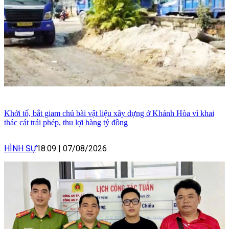
Khởi tố, bắt giam chủ bãi vật liệu xây dựng ở Khánh Hòa vì khai
thác cát trái phép, thu lợi hàng tỷ đồng
HÌNH SỰ
18:09
|
07/08/2026