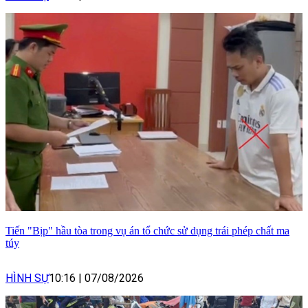
Tiến "Bịp" hầu tòa trong vụ án tổ chức sử dụng trái phép chất ma
túy
HÌNH SỰ
10:16
|
07/08/2026