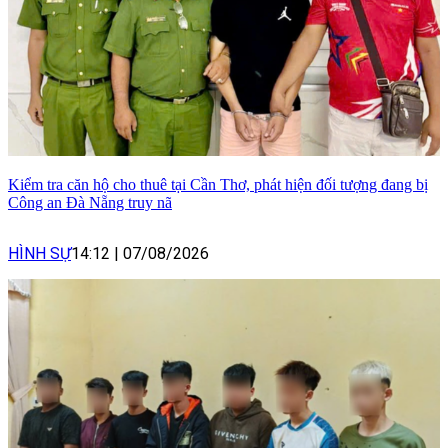
Kiểm tra căn hộ cho thuê tại Cần Thơ, phát hiện đối tượng đang bị
Công an Đà Nẵng truy nã
HÌNH SỰ
14:12
|
07/08/2026