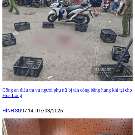
Công an điều tra vụ người phụ nữ bị tấn công bằng hung khí tại chợ
Hòa Long
HÌNH SỰ
07:14
|
07/08/2026