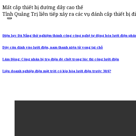
Mất cắp thiết bị đường dây cao thế
Tỉnh Quảng Trị liên tiếp xảy ra các vụ đánh cắp thiết bị 
Điện lực Đà Nẵng thử nghiệm thành công công nghệ tự động hóa lưới điện phâ
Dây câu dính vào lưới điện, nam thanh niên tử vong tại chỗ
Lâm Đồng: Công nhân bị trụ điện đè chết trong lúc thi công lưới điện
Liệu doanh nghiệp điện mặt trời có kịp hòa lưới điện trước 30/6?