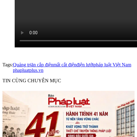
Tags:
Quảng trị
ăn cắp điện
mất cắt điện
điện lưới
pháp luật Việt Nam
phapluatplus.vn
TIN CÙNG CHUYÊN MỤC