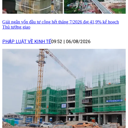
Giải ngân vốn đầu tư công hết tháng 7/2026 đạt 41,9% kế hoạch
Thủ tướng giao
PHÁP LUẬT VỀ KINH TẾ
09:52
|
06/08/2026