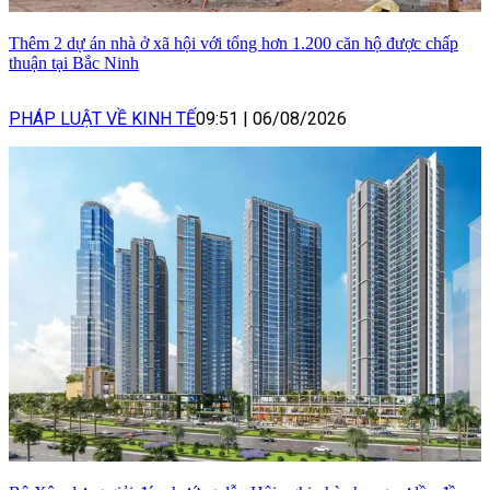
Thêm 2 dự án nhà ở xã hội với tổng hơn 1.200 căn hộ được chấp
thuận tại Bắc Ninh
PHÁP LUẬT VỀ KINH TẾ
09:51
|
06/08/2026