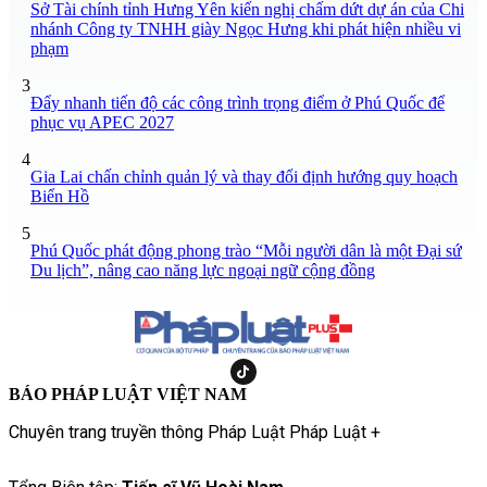
Sở Tài chính tỉnh Hưng Yên kiến nghị chấm dứt dự án của Chi
nhánh Công ty TNHH giày Ngọc Hưng khi phát hiện nhiều vi
phạm
3
Đẩy nhanh tiến độ các công trình trọng điểm ở Phú Quốc để
phục vụ APEC 2027
4
Gia Lai chấn chỉnh quản lý và thay đổi định hướng quy hoạch
Biển Hồ
5
Phú Quốc phát động phong trào “Mỗi người dân là một Đại sứ
Du lịch”, nâng cao năng lực ngoại ngữ cộng đồng
BÁO PHÁP LUẬT VIỆT NAM
Chuyên trang truyền thông Pháp Luật Pháp Luật +