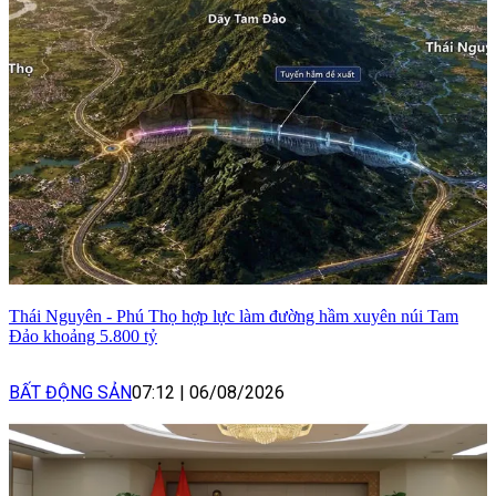
Thái Nguyên - Phú Thọ hợp lực làm đường hầm xuyên núi Tam
Đảo khoảng 5.800 tỷ
BẤT ĐỘNG SẢN
07:12
|
06/08/2026