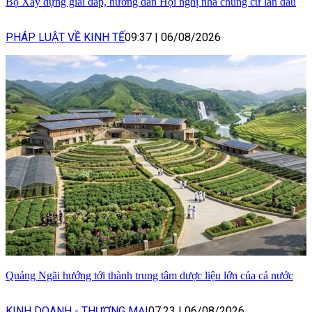
Bộ Xây dựng giải đáp, hướng dẫn Hội nghị nhà chung cư lần đầu
PHÁP LUẬT VỀ KINH TẾ
09:37
|
06/08/2026
Quảng Ngãi hướng tới thành trung tâm dược liệu lớn của cả nước
KINH DOANH - THƯƠNG MẠI
07:23
|
06/08/2026