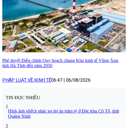
Phê duyệt Điều chỉnh Quy hoạch chung Khu kinh tế Vũng Áng,
tỉnh Hà Tĩnh đến năm 2050
PHÁP LUẬT VỀ KINH TẾ
06:47
|
06/08/2026
TIN ĐỌC NHIỀU
1
Hình ảnh nhếch nhác tại dự án trăm tỷ ở Đặc khu Cô Tô, tỉnh
Quảng Ninh
2