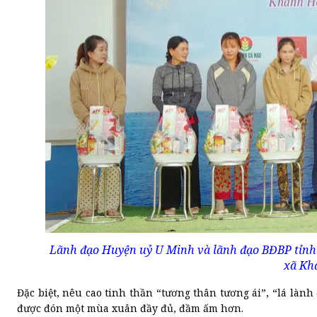
Lãnh đạo Huyện uỷ U Minh và lãnh đạo BĐBP tỉnh C
xã Kh
Đặc biệt, nêu cao tinh thần “tương thân tương ái”, “lá là
được đón một mùa xuân đầy đủ, đầm ấm hơn.