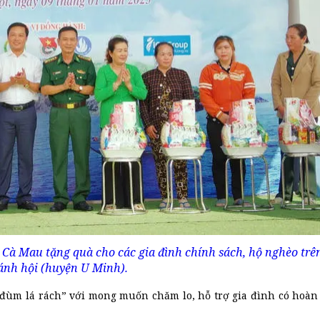
à Mau tặng quà cho các gia đình chính sách, hộ nghèo trên
ánh hội (huyện U Minh).
nh đùm lá rách” với mong muốn chăm lo, hỗ trợ gia đình có hoà