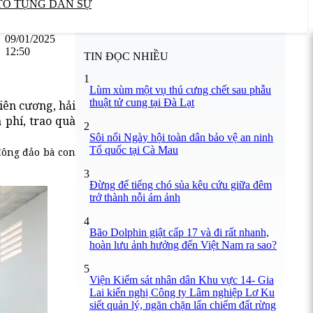
TỐ TỤNG DÂN SỰ
09/01/2025
12:50
TIN ĐỌC NHIỀU
1
Lùm xùm một vụ thú cưng chết sau phẫu
thuật tử cung tại Đà Lạt
iên cương, hải
 phí, trao quà
2
Sôi nổi Ngày hội toàn dân bảo vệ an ninh
Tổ quốc tại Cà Mau
đông đảo bà con
3
Đừng để tiếng chó sủa kêu cứu giữa đêm
trở thành nỗi ám ảnh
4
Bão Dolphin giật cấp 17 và đi rất nhanh,
hoàn lưu ảnh hưởng đến Việt Nam ra sao?
5
Viện Kiểm sát nhân dân Khu vực 14- Gia
Lai kiến nghị Công ty Lâm nghiệp Lơ Ku
siết quản lý, ngăn chặn lấn chiếm đất rừng