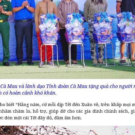
 Cà Mau và lãnh đạo Tỉnh đoàn Cà Mau tặng quà cho người 
h có hoàn cảnh khó khăn.
o biết “Hằng năm, cứ mỗi dịp Tết đến Xuân về, trên khắp mọi 
nhằm chăm lo, hỗ trợ, giúp đỡ cho các gia đình chính sách, g
ợc đón một cái Tết đầy đủ, đầm ấm hơn.