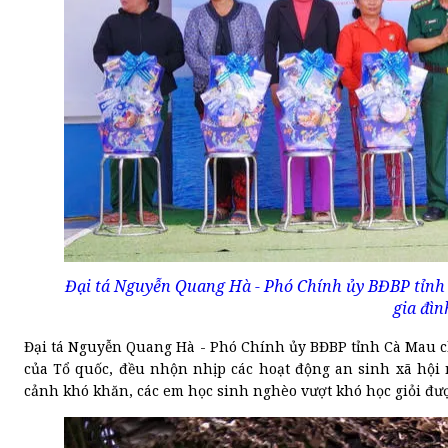
Đại tá Nguyễn Quang Hà - Phó Chính ủy BĐBP tỉnh
gia đìn
Đại tá Nguyễn Quang Hà - Phó Chính ủy BĐBP tỉnh Cà Mau ch
của Tổ quốc, đều nhộn nhịp các hoạt động an sinh xã hội 
cảnh khó khăn, các em học sinh nghèo vượt khó học giỏi đư