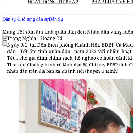
HOẠT ĐỘNG TƯ PHÁP
PHÁP LUẬT VỀ KI
Dân sự & tố tụng dân sự
Dân Sự
Mang Tết sớm ấm tình quân dân đến Nhân dân vùng biên 
Trọng Nghĩa - Hoàng Tá
Ngày 9/1, tại Đồn Biên phòng Khánh Hội, BĐBP Cà Mau
đảo - Tết ấm tình quân dân” năm 2025 với nhiều hoạt 
Tết... cho gia đình chính sách, hộ nghèo có hoàn cảnh k
Tham dự Chương trình có lãnh đạo Bộ Chỉ huy BĐBP tỉnh Cà
nhân dân trên địa bàn xã Khánh Hội (huyện U Minh).