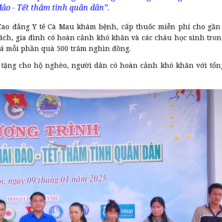
đảo - Tết thắm tình quân dân”.
Cao đẳng Y tế Cà Mau khám bệnh, cấp thuốc miễn phí cho gần
ách, gia đình có hoàn cảnh khó khăn và các cháu học sinh tro
giá mỗi phần quà 500 trăm nghìn đồng.
o tặng cho hộ nghèo, người dân có hoàn cảnh khó khăn với tổng