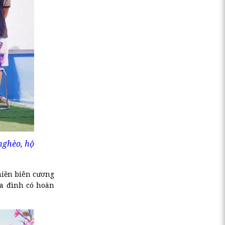
nghèo, hộ
miền biên cương
ia đình có hoàn