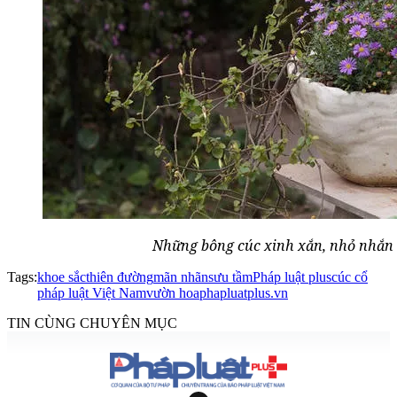
Những bông cúc xinh xắn, nhỏ nhắn
Tags:
khoe sắc
thiên đường
mãn nhãn
sưu tầm
Pháp luật plus
cúc cổ
pháp luật Việt Nam
vườn hoa
phapluatplus.vn
TIN CÙNG CHUYÊN MỤC