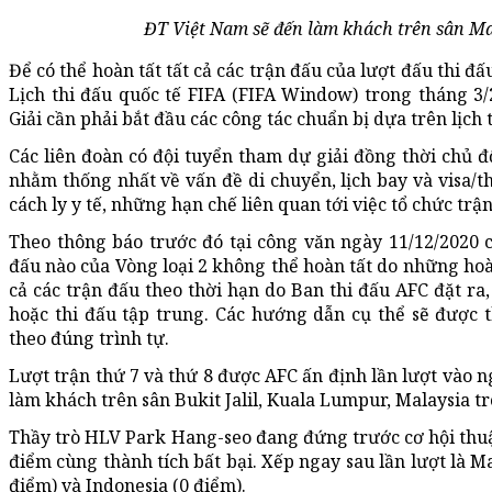
ĐT Việt Nam sẽ đến làm khách trên sân Ma
Để có thể hoàn tất tất cả các trận đấu của lượt đấu thi đ
Lịch thi đấu quốc tế FIFA (FIFA Window) trong tháng 3/
Giải cần phải bắt đầu các công tác chuẩn bị dựa trên lịch
Các liên đoàn có đội tuyển tham dự giải đồng thời chủ độ
nhằm thống nhất về vấn đề di chuyển, lịch bay và visa/t
cách ly y tế, những hạn chế liên quan tới việc tổ chức trậ
Theo thông báo trước đó tại công văn ngày 11/12/2020 
đấu nào của Vòng loại 2 không thể hoàn tất do những hoà
cả các trận đấu theo thời hạn do Ban thi đấu AFC đặt ra,
hoặc thi đấu tập trung. Các hướng dẫn cụ thể sẽ được 
theo đúng trình tự.
Lượt trận thứ 7 và thứ 8 được AFC ấn định lần lượt vào n
làm khách trên sân Bukit Jalil, Kuala Lumpur, Malaysia t
Thầy trò HLV Park Hang-seo đang đứng trước cơ hội thuận
điểm cùng thành tích bất bại. Xếp ngay sau lần lượt là Ma
điểm) và Indonesia (0 điểm).