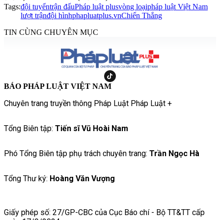
Tags:
đội tuyển
trận đấu
Pháp luật plus
vòng loại
pháp luật Việt Nam
lượt trận
đội hình
phapluatplus.vn
Chiến Thắng
TIN CÙNG CHUYÊN MỤC
BÁO PHÁP LUẬT VIỆT NAM
Chuyên trang truyền thông Pháp Luật Pháp Luật +
Tổng Biên tập:
Tiến sĩ Vũ Hoài Nam
Phó Tổng Biên tập phụ trách chuyên trang:
Trần Ngọc Hà
Tổng Thư ký:
Hoàng Văn Vượng
Giấy phép số: 27/GP-CBC của Cục Báo chí - Bộ TT&TT cấp