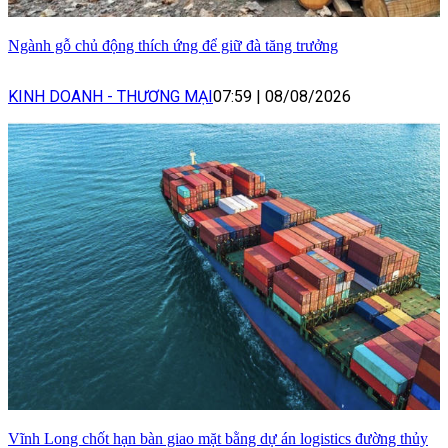
Ngành gỗ chủ động thích ứng để giữ đà tăng trưởng
KINH DOANH - THƯƠNG MẠI
07:59
|
08/08/2026
Vĩnh Long chốt hạn bàn giao mặt bằng dự án logistics đường thủy