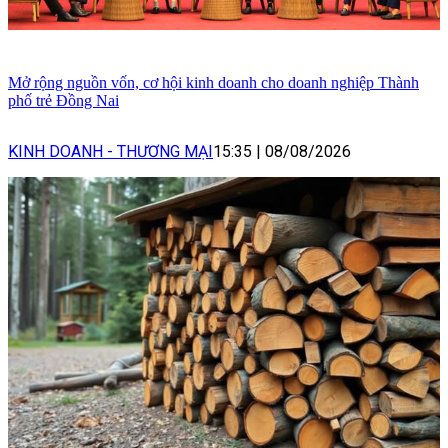
Mở rộng nguồn vốn, cơ hội kinh doanh cho doanh nghiệp Thành
phố trẻ Đồng Nai
KINH DOANH - THƯƠNG MẠI
15:35
|
08/08/2026