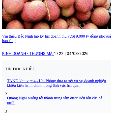
Vải thiều Bắc Ninh lập kỷ lục doanh thu vượt 9.000 tỷ đồng nhờ giá
bán tăng
KINH DOANH - THƯƠNG MẠI
17:22
|
04/08/2026
TIN ĐỌC NHIỀU
1
TAND khu vực 4 - Hải Phòng đưa ra xét xử vụ doanh nghiệp
khiếu kiện hành chính trong lĩnh vực hải quan
2
Quảng Ngãi hướng tới thành trung tâm dược liệu lớn của cả
nước
3