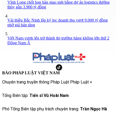
Vĩnh Long chốt hạn bàn giao mặt bằng dự án logistics đường
thủy gần 3.900 tỷ đồng
4
Vải thiều Bắc Ninh lập kỷ lục doanh thu vượt 9.000 tỷ đồng
nhờ giá bán tăng
5
Việt Nam vươn lên trở thành thị trường hàng không lớn thứ 2
Đông Nam Á
BÁO PHÁP LUẬT VIỆT NAM
Chuyên trang truyền thông Pháp Luật Pháp Luật +
Tổng Biên tập:
Tiến sĩ Vũ Hoài Nam
Phó Tổng Biên tập phụ trách chuyên trang:
Trần Ngọc Hà