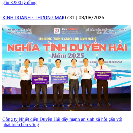
gần 3.900 tỷ đồng
KINH DOANH - THƯƠNG MẠI
07:31
|
08/08/2026
Công ty Nhiệt điện Duyên Hải đẩy mạnh an sinh xã hội gắn với
phát triển bền vững