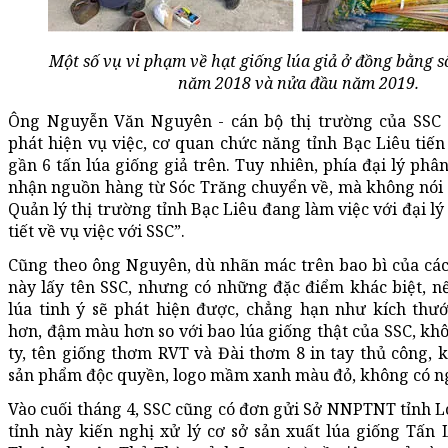
Một số vụ vi phạm về hạt giống lúa giả ở đồng bằng 
năm 2018 và nửa đầu năm 2019.
Ông Nguyễn Văn Nguyên - cán bộ thị trường của SSC c
phát hiện vụ việc, cơ quan chức năng tỉnh Bạc Liêu ti
gần 6 tấn lúa giống giả trên. Tuy nhiên, phía đại lý phâ
nhận nguồn hàng từ Sóc Trăng chuyển về, mà không nói l
Quản lý thị trường tỉnh Bạc Liêu đang làm việc với đại lý 
tiết về vụ việc với SSC”.
Cũng theo ông Nguyên, dù nhãn mác trên bao bì của các
này lấy tên SSC, nhưng có những đặc điểm khác biệt, n
lúa tinh ý sẽ phát hiện được, chẳng hạn như kích thư
hơn, đậm màu hơn so với bao lúa giống thật của SSC, khô
ty, tên giống thơm RVT và Đài thơm 8 in tay thủ công,
sản phẩm độc quyền, logo mầm xanh màu đỏ, không có n
Vào cuối tháng 4, SSC cũng có đơn gửi Sở NNPTNT tỉnh 
tỉnh này kiến nghị xử lý cơ sở sản xuất lúa giống Tấn 