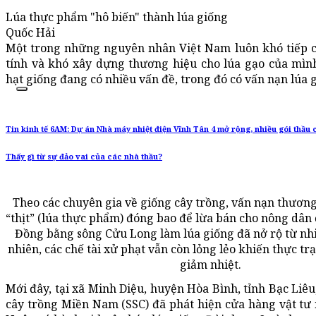
Lúa thực phẩm "hô biến" thành lúa giống
Quốc Hải
Một trong những nguyên nhân Việt Nam luôn khó tiếp c
tính và khó xây dựng thương hiệu cho lúa gạo của mình
hạt giống đang có nhiều vấn đề, trong đó có vấn nạn lúa g
Tin kinh tế 6AM: Dự án Nhà máy nhiệt điện Vĩnh Tân 4 mở rộng, nhiều gói thầu c
Thấy gì từ sự đảo vai của các nhà thầu?
Theo các chuyên gia về giống cây trồng, vấn nạn thương
“thịt” (lúa thực phẩm) đóng bao để lừa bán cho nông dân 
Đồng bằng sông Cửu Long làm lúa giống đã nở rộ từ nh
nhiên, các chế tài xử phạt vẫn còn lỏng lẻo khiến thực t
giảm nhiệt.
Mới đây, tại xã Minh Diệu, huyện Hòa Bình, tỉnh Bạc Liêu
cây trồng Miền Nam (SSC) đã phát hiện cửa hàng vật tư