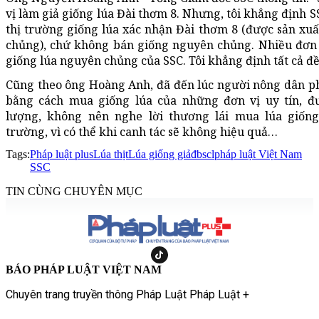
vị làm giả giống lúa Đài thơm 8. Nhưng, tôi khẳng định S
thị trường giống lúa xác nhận Đài thơm 8 (được sản xu
chủng), chứ không bán giống nguyên chủng. Nhiều đơn v
giống lúa nguyên chủng của SSC. Tôi khẳng định tất cả đề
Cũng theo ông Hoàng Anh, đã đến lúc người nông dân ph
bằng cách mua giống lúa của những đơn vị uy tín, đ
lượng, không nên nghe lời thương lái mua lúa giống 
trường, vì có thể khi canh tác sẽ không hiệu quả…
Tags:
Pháp luật plus
Lúa thịt
Lúa giống giả
đbscl
pháp luật Việt Nam
SSC
TIN CÙNG CHUYÊN MỤC
BÁO PHÁP LUẬT VIỆT NAM
Chuyên trang truyền thông Pháp Luật Pháp Luật +