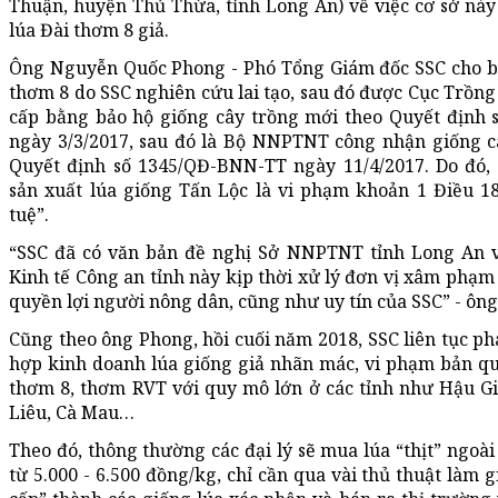
Thuận, huyện Thủ Thừa, tỉnh Long An) về việc cơ sở nà
lúa Đài thơm 8 giả.
Ông Nguyễn Quốc Phong - Phó Tổng Giám đốc SSC cho biế
thơm 8 do SSC nghiên cứu lai tạo, sau đó được Cục Trồn
cấp bằng bảo hộ giống cây trồng mới theo Quyết định
ngày 3/3/2017, sau đó là Bộ NNPTNT công nhận giống c
Quyết định số 1345/QĐ-BNN-TT ngày 11/4/2017. Do đó, 
sản xuất lúa giống Tấn Lộc là vi phạm khoản 1 Điều 18
tuệ”.
“SSC đã có văn bản đề nghị Sở NNPTNT tỉnh Long An 
Kinh tế Công an tỉnh này kịp thời xử lý đơn vị xâm phạm 
quyền lợi người nông dân, cũng như uy tín của SSC” - ông
Cũng theo ông Phong, hồi cuối năm 2018, SSC liên tục ph
hợp kinh doanh lúa giống giả nhãn mác, vi phạm bản qu
thơm 8, thơm RVT với quy mô lớn ở các tỉnh như Hậu Gi
Liêu, Cà Mau…
Theo đó, thông thường các đại lý sẽ mua lúa “thịt” ngoài
từ 5.000 - 6.500 đồng/kg, chỉ cần qua vài thủ thuật làm 