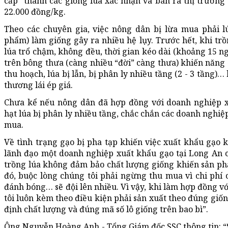
cấp” thành các giống lúa xác nhận và bán ra thị trường v
22.000 đồng/kg.
Theo các chuyên gia, việc nông dân bị lừa mua phải lú
phẩm) làm giống gây ra nhiều hệ lụy. Trước hết, khi trồn
lúa trổ chậm, không đều, thời gian kéo dài (khoảng 15 ng
trên bông thưa (càng nhiều “đời” càng thưa) khiến năng 
thu hoạch, lúa bị lẫn, bị phân ly nhiều tầng (2 - 3 tầng)
thương lái ép giá.
Chưa kể nếu nông dân đã hợp đồng với doanh nghiệp x
hạt lúa bị phân ly nhiều tầng, chắc chắn các doanh nghiệ
mua.
Về tình trạng gạo bị pha tạp khiến việc xuất khẩu gạo k
lãnh đạo một doanh nghiệp xuất khẩu gạo tại Long An c
trồng lúa không đảm bảo chất lượng giống khiến sản ph
đó, buộc lòng chúng tôi phải ngừng thu mua vì chi phí 
đánh bóng… sẽ đội lên nhiều. Vì vậy, khi làm hợp đồng v
tôi luôn kèm theo điều kiện phải sản xuất theo đúng giốn
định chất lượng và đúng mã số lô giống trên bao bì”.
Ông Nguyễn Hoàng Anh - Tổng Giám đốc SSC thông tin: “