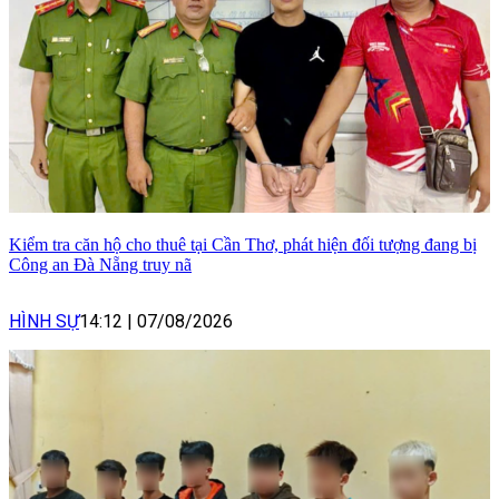
Kiểm tra căn hộ cho thuê tại Cần Thơ, phát hiện đối tượng đang bị
Công an Đà Nẵng truy nã
HÌNH SỰ
14:12
|
07/08/2026