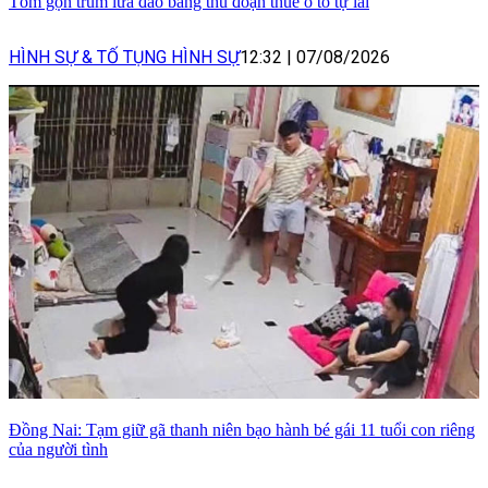
Tóm gọn trùm lừa đảo bằng thủ đoạn thuê ô tô tự lái
HÌNH SỰ & TỐ TỤNG HÌNH SỰ
12:32
|
07/08/2026
Đồng Nai: Tạm giữ gã thanh niên bạo hành bé gái 11 tuổi con riêng
của người tình