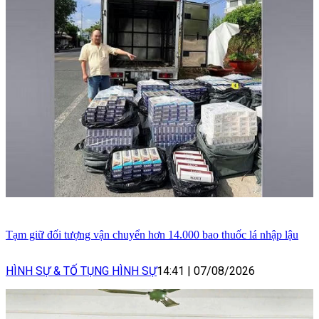
Tạm giữ đối tượng vận chuyển hơn 14.000 bao thuốc lá nhập lậu
HÌNH SỰ & TỐ TỤNG HÌNH SỰ
14:41
|
07/08/2026