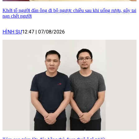
Khởi tố người đàn ông đi bộ ngược chiều sau khi uống rượu, gây tai
nạn chết người
HÌNH SỰ
12:47
|
07/08/2026