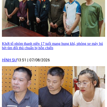
Khởi tố nhóm thanh niên 17 tuổi mang hung khí, phóng xe máy hú
hét tìm đối thủ chuẩn bị hỗn chiến
HÌNH SỰ
13:51
|
07/08/2026