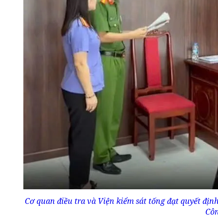
Cơ quan điều tra và Viện kiểm sát tống đạt quyết địn
Côn