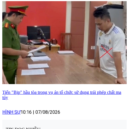
Tiến "Bịp" hầu tòa trong vụ án tổ chức sử dụng trái phép chất ma
túy
HÌNH SỰ
10:16
|
07/08/2026