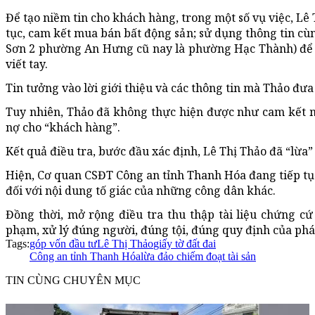
Để tạo niềm tin cho khách hàng, trong một số vụ việc, Lê
tục, cam kết mua bán bất động sản; sử dụng thông tin cùn
Sơn 2 phường An Hưng cũ nay là phường Hạc Thành) để 
viết tay.
Tin tưởng vào lời giới thiệu và các thông tin mà Thảo đưa 
Tuy nhiên, Thảo đã không thực hiện được như cam kết 
nợ cho “khách hàng”.
Kết quả điều tra, bước đầu xác định, Lê Thị Thảo đã “lừa”
Hiện, Cơ quan CSĐT Công an tỉnh Thanh Hóa đang tiếp tục 
đối với nội dung tố giác của những công dân khác.
Đồng thời, mở rộng điều tra thu thập tài liệu chứng cứ 
phạm, xử lý đúng người, đúng tội, đúng quy định của phá
Tags:
góp vốn đầu tư
Lê Thị Thảo
giấy tờ đất đai
Công an tỉnh Thanh Hóa
lừa đảo chiếm đoạt tài sản
TIN CÙNG CHUYÊN MỤC