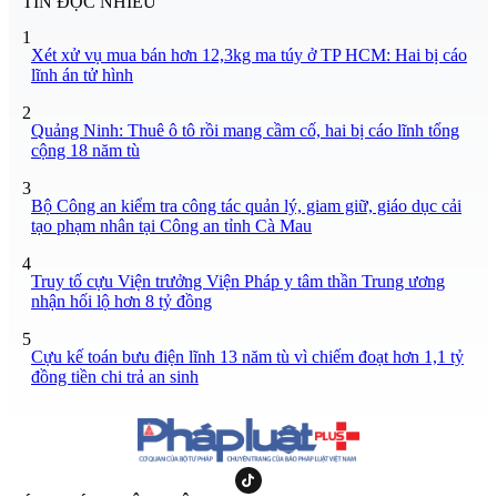
TIN ĐỌC NHIỀU
1
Xét xử vụ mua bán hơn 12,3kg ma túy ở TP HCM: Hai bị cáo
lĩnh án tử hình
2
Quảng Ninh: Thuê ô tô rồi mang cầm cố, hai bị cáo lĩnh tổng
cộng 18 năm tù
3
Bộ Công an kiểm tra công tác quản lý, giam giữ, giáo dục cải
tạo phạm nhân tại Công an tỉnh Cà Mau
4
Truy tố cựu Viện trưởng Viện Pháp y tâm thần Trung ương
nhận hối lộ hơn 8 tỷ đồng
5
Cựu kế toán bưu điện lĩnh 13 năm tù vì chiếm đoạt hơn 1,1 tỷ
đồng tiền chi trả an sinh