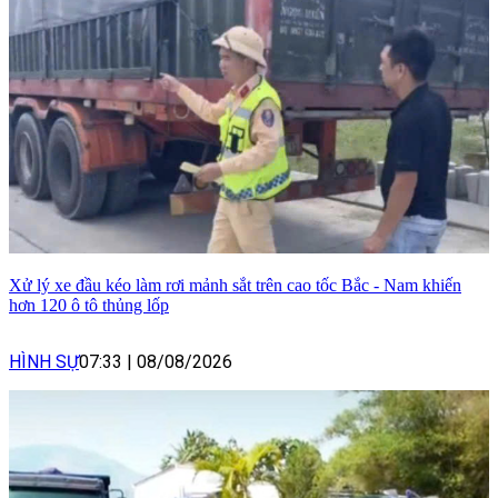
Xử lý xe đầu kéo làm rơi mảnh sắt trên cao tốc Bắc - Nam khiến
hơn 120 ô tô thủng lốp
HÌNH SỰ
07:33
|
08/08/2026