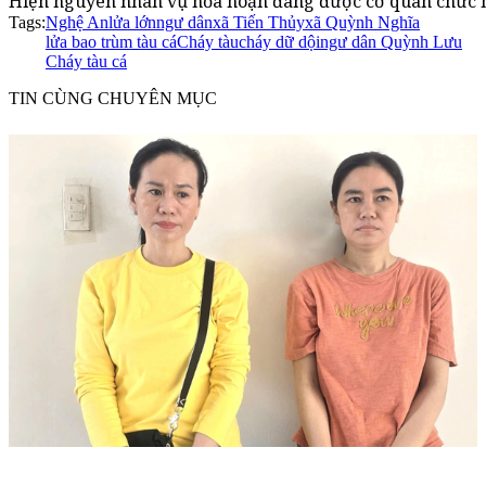
Hiện nguyên nhân vụ hỏa hoạn đang được cơ quan chức n
Tags:
Nghệ An
lửa lớn
ngư dân
xã Tiến Thủy
xã Quỳnh Nghĩa
lửa bao trùm tàu cá
Cháy tàu
cháy dữ dội
ngư dân Quỳnh Lưu
Cháy tàu cá
TIN CÙNG CHUYÊN MỤC