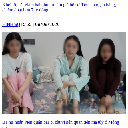
Khởi tố, bắt giam hai phụ nữ làm giả hồ sơ đáo hạn ngân hàng,
chiếm đoạt hơn 7 tỷ đồng
HÌNH SỰ
15:55
|
08/08/2026
Ba nữ nhân viên quán bar bị bắt vì liên quan đến ma túy ở Móng
Cái