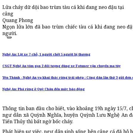
Lửa cháy dữ dội bao trùm tàu cá khi đang neo đậu tại
cảng
Quang Phong
Ngọn lửa lớn đã bao trùm chiếc tàu cá khi đang neo đậu
người.
Nghệ An: Lật xe 7 chỗ, 1 người chết 5 người bị thương
CSGT Nghệ An tóm gọn 2 đối tượng dùng xe Fotuner vận chuyển ma túy
Yên Thành - Nghệ An vụ khai thác rừng trái phép : Công dân lần thứ 3 gửi đơn
Nghệ An: Phá rừng ở Quỳ Châu đến mức báo động
Thông tin ban đầu cho biết, vào khoảng 19h ngày 15/7, c
ngư dân xã Quỳnh Nghĩa, huyện Quỳnh Lưu Nghệ An đan
Tiến Thủy thì bất ngờ bốc cháy.
Phát hiện sự việc, ngư dân sinh sống bên cảng cá đã hô 