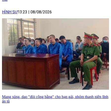
HÌNH SỰ
13:23
|
08/08/2026
Mang súng, dao "đòi công bằng" cho bạn gái, nhóm thanh niên lĩnh
án tù