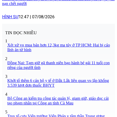
nạn chết người
HÌNH SỰ
12:47
|
07/08/2026
TIN ĐỌC NHIỀU
1
Xét xử vụ mua bán hơn 12,3kg ma túy ở TP HCM: Hai bị cáo
lĩnh án tử hình
2
Đồng Nai: Tạm giữ gã thanh niên bạo hành bé gái 11 tuổi con
riêng của người tình
3
Khởi tố thêm 6 cán bộ y tế ở Đắk Lắk liên quan vụ lập khống
3.539 lượt đơn thuốc BHYT
4
Bộ Công an kiểm tra công tác quản lý, giam giữ, giáo dục cải
tạo phạm nhân tại Công an tỉnh Cà Mau
5
Truy tố cựu Viện trưởng Viện Pháp y tâm thần Trung ương