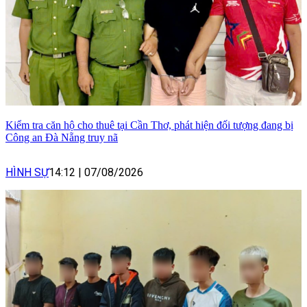
Kiểm tra căn hộ cho thuê tại Cần Thơ, phát hiện đối tượng đang bị
Công an Đà Nẵng truy nã
HÌNH SỰ
14:12
|
07/08/2026