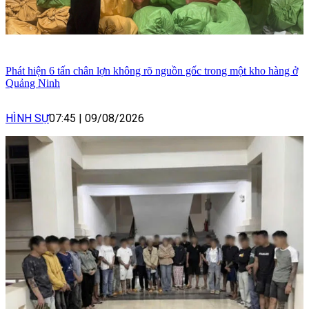
Phát hiện 6 tấn chân lợn không rõ nguồn gốc trong một kho hàng ở
Quảng Ninh
HÌNH SỰ
07:45
|
09/08/2026