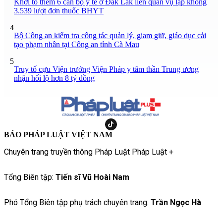
Khởi tố thêm 6 cán bộ y tế ở Đắk Lắk liên quan vụ lập khống
3.539 lượt đơn thuốc BHYT
4
Bộ Công an kiểm tra công tác quản lý, giam giữ, giáo dục cải
tạo phạm nhân tại Công an tỉnh Cà Mau
5
Truy tố cựu Viện trưởng Viện Pháp y tâm thần Trung ương
nhận hối lộ hơn 8 tỷ đồng
BÁO PHÁP LUẬT VIỆT NAM
Chuyên trang truyền thông Pháp Luật Pháp Luật +
Tổng Biên tập:
Tiến sĩ Vũ Hoài Nam
Phó Tổng Biên tập phụ trách chuyên trang:
Trần Ngọc Hà