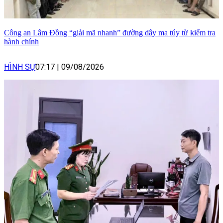
Công an Lâm Đồng “giải mã nhanh” đường dây ma túy từ kiểm tra
hành chính
HÌNH SỰ
07:17
|
09/08/2026