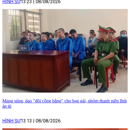
HÌNH SỰ
13:23
|
08/08/2026
Mang súng, dao "đòi công bằng" cho bạn gái, nhóm thanh niên lĩnh
án tù
HÌNH SỰ
13:13
|
08/08/2026