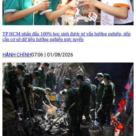
TP HCM phấn đấu 100% học sinh được tư vấn hướng nghiệp, tiếp
cận cơ sở dữ liệu hướng nghiệp trực tuyến
HÀNH CHÍNH
07:06
|
01/08/2026