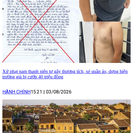
Xử phạt nam thanh niên tự gây thương tích, xé quần áo, dựng hiện
trường giả bị cướp 40 triệu đồng
HÀNH CHÍNH
15:21
|
03/08/2026