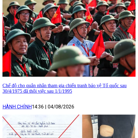
Chế độ cho quân nhân tham gia chiến tranh bảo vệ Tổ quốc sau
30/4/1975 đã thôi việc sau 1/1/1995
HÀNH CHÍNH
14:36
|
04/08/2026