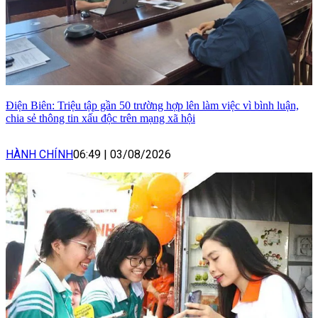
Điện Biên: Triệu tập gần 50 trường hợp lên làm việc vì bình luận,
chia sẻ thông tin xấu độc trên mạng xã hội
HÀNH CHÍNH
06:49
|
03/08/2026