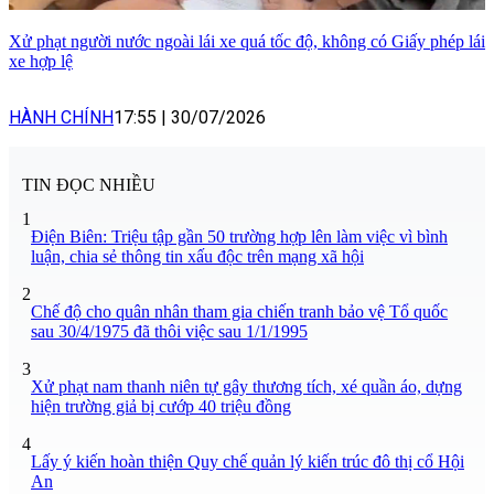
Xử phạt người nước ngoài lái xe quá tốc độ, không có Giấy phép lái
xe hợp lệ
HÀNH CHÍNH
17:55
|
30/07/2026
TIN ĐỌC NHIỀU
1
Điện Biên: Triệu tập gần 50 trường hợp lên làm việc vì bình
luận, chia sẻ thông tin xấu độc trên mạng xã hội
2
Chế độ cho quân nhân tham gia chiến tranh bảo vệ Tổ quốc
sau 30/4/1975 đã thôi việc sau 1/1/1995
3
Xử phạt nam thanh niên tự gây thương tích, xé quần áo, dựng
hiện trường giả bị cướp 40 triệu đồng
4
Lấy ý kiến hoàn thiện Quy chế quản lý kiến trúc đô thị cổ Hội
An