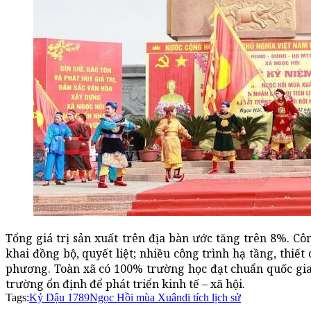
Tổng giá trị sản xuất trên địa bàn ước tăng trên 8%. Côn
khai đồng bộ, quyết liệt; nhiều công trình hạ tầng, thiế
phương. Toàn xã có 100% trường học đạt chuẩn quốc gia.
trường ổn định để phát triển kinh tế – xã hội.
Tags:
Kỷ Dậu 1789
Ngọc Hồi mùa Xuân
di tích lịch sử