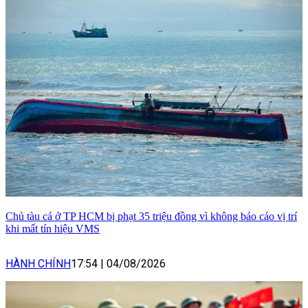
Chủ tàu cá ở TP HCM bị phạt 35 triệu đồng vì không báo cáo vị trí
khi mất tín hiệu VMS
HÀNH CHÍNH
17:54
|
04/08/2026