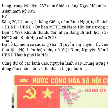
Long trọng kỷ niệm 237 năm Chiến thắng Ngọc Hồi mùa
Xuân năm Kỷ Dậu
PV
Sáng 20/2 (mùng 4 tháng Giêng năm Bính Ngọ), tại Di tí
- HĐND - UBND - Ủy ban MTTQ xã Ngọc Hồi long trọng 
Dậu (1789); Khánh thành, đón nhận Bằng Di tích lịch sử
Hồ" Xuân Bính Ngọ năm 2026".
Dự Lễ kỷ niệm có các ông (bà): Nguyễn Thị Tuyến, Ủy v
Chủ tịch Hội Liên hiệp phụ nữ Việt Nam; Nguyễn Văn P
UBND Thành phố Hà Nội.
Cùng dự có các lãnh đạo, nguyên lãnh đạo Trung ương v
đông đảo nhân dân và du khách thập phương.