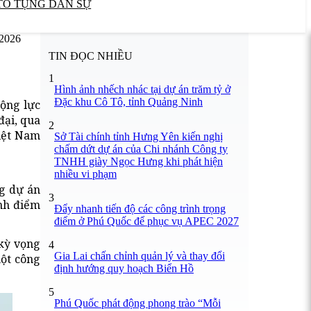
TỐ TỤNG DÂN SỰ
/2026
TIN ĐỌC NHIỀU
1
Hình ảnh nhếch nhác tại dự án trăm tỷ ở
Đặc khu Cô Tô, tỉnh Quảng Ninh
động lực
đại, qua
2
iệt Nam
Sở Tài chính tỉnh Hưng Yên kiến nghị
chấm dứt dự án của Chi nhánh Công ty
TNHH giày Ngọc Hưng khi phát hiện
nhiều vi phạm
ng dự án
3
ành điểm
Đẩy nhanh tiến độ các công trình trọng
điểm ở Phú Quốc để phục vụ APEC 2027
kỳ vọng
4
Gia Lai chấn chỉnh quản lý và thay đổi
một công
định hướng quy hoạch Biển Hồ
5
Phú Quốc phát động phong trào “Mỗi