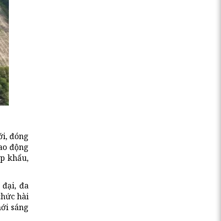
ới, đóng
lao động
ập khẩu,
 đại, đa
chức hài
mới sáng