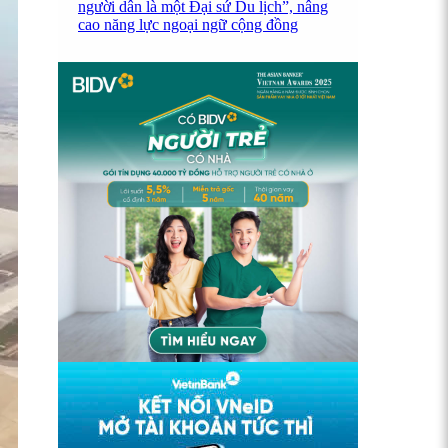
người dân là một Đại sứ Du lịch”, nâng
cao năng lực ngoại ngữ cộng đồng