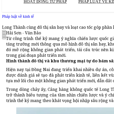
HOẠT ĐỘNG TƯ PHÁP
PHÁP LUẬT VỀ KI
Pháp luật về kinh tế
Long Thành cùng đô thị sân bay và loạt cao tốc góp phần
Hải Sơn - Văn Bảo
Từ công trình thế kỷ mang ý nghĩa chiến lược quốc g
tăng trưởng mới thông qua mô hình đô thị sân bay, kh
đó mở rộng không gian phát triển, tái cấu trúc nền 
trong giai đoạn phát triển mới.
Hình thành đô thị và khu thương mại tự do bám s
Hiện nay tại Đồng Nai đang triển khai nhiều dự án, cô
được đánh giá sẽ tạo đà phát triển kinh tế, liên kết
tựa mở lối cho một không gian phát triển mới, dẫn dắt
Trong dòng chảy ấy, Cảng hàng không quốc tế Long T
trở thành biểu tượng của tầm nhìn chiến lược và ý ch
trình thế kỷ mang theo khát vọng hội nhập sâu rộng và 