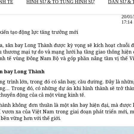
NH TẾ
HÌNH SỰ & TỐ TỤNG HÌNH SỰ
DÂN SỰ & 
20/01
17:14
 kiến tạo động lực tăng trưởng mới
ia, sân bay Long Thành được kỳ vọng sẽ kích hoạt chuỗi 
u thương mại tự do và mạng lưới hạ tầng giao thông hiện 
kinh tế vùng Đông Nam Bộ và góp phần nâng tầm vị thế V
ân bay Long Thành
ng trình lớn, trong đó có sân bay, cầu đường. Đây là nhữ
 vùng… Trong đó, có những dự án khi hình thành sẽ trở th
 chuyển động của cả một vùng kinh tế.
hành không đơn thuần là một sân bay hiện đại, mà được 
í vươn xa của Việt Nam trong giai đoạn phát triển mới, 
bền vững hơn với thế giới.