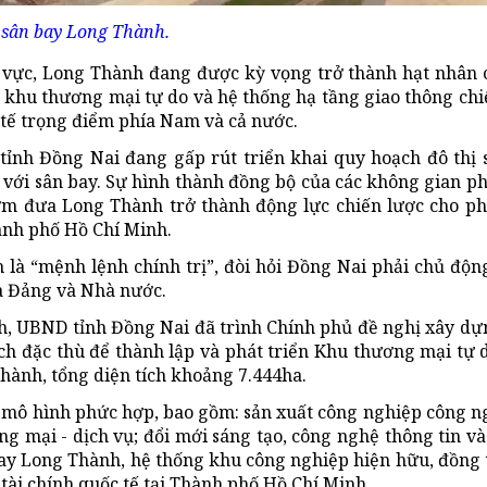
sân bay Long Thành.
u vực, Long Thành đang được kỳ vọng trở thành hạt nhân
, khu thương mại tự do và hệ thống hạ tầng giao thông chi
 tế trọng điểm phía Nam và cả nước.
 tỉnh Đồng Nai đang gấp rút triển khai quy hoạch đô thị 
với sân bay. Sự hình thành đồng bộ của các không gian ph
m đưa Long Thành trở thành động lực chiến lược cho phá
hành phố Hồ Chí Minh.
 là “mệnh lệnh chính trị”, đòi hỏi Đồng Nai phải chủ độn
ủa Đảng và Nhà nước.
h, UBND tỉnh Đồng Nai đã trình Chính phủ đề nghị xây d
ách đặc thù để thành lập và phát triển Khu thương mại tự
hành, tổng diện tích khoảng 7.444ha.
mô hình phức hợp, bao gồm: sản xuất công nghiệp công n
hương mại - dịch vụ; đổi mới sáng tạo, công nghệ thông tin và
 bay Long Thành, hệ thống khu công nghiệp hiện hữu, đồng 
tài chính quốc tế tại Thành phố Hồ Chí Minh.