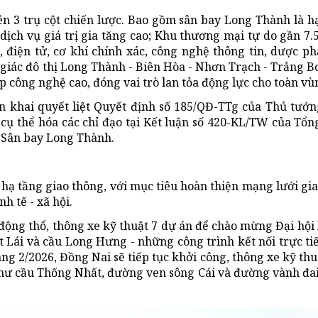
ên 3 trụ cột chiến lược. Bao gồm sân bay Long Thành là h
 dịch vụ giá trị gia tăng cao; Khu thương mại tự do gần 7.
ố, điện tử, cơ khí chính xác, công nghệ thông tin, dược p
 giác đô thị Long Thành - Biên Hòa - Nhơn Trạch - Trảng 
p công nghệ cao, đóng vai trò lan tỏa động lực cho toàn vù
n khai quyết liệt Quyết định số 185/QĐ-TTg của Thủ tướ
cụ thể hóa các chỉ đạo tại Kết luận số 420-KL/TW của Tổn
 Sân bay Long Thành.
hạ tầng giao thông, với mục tiêu hoàn thiện mạng lưới gi
h tế - xã hội.
động thổ, thông xe kỹ thuật 7 dự án để chào mừng Đại hội
át Lái và cầu Long Hưng - những công trình kết nối trực t
ng 2/2026, Đồng Nai sẽ tiếp tục khởi công, thông xe kỹ th
 như cầu Thống Nhất, đường ven sông Cái và đường vành đa