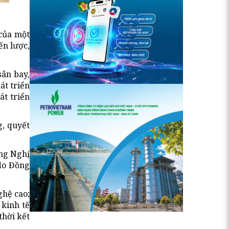
 của một
ến lược,
sân bay,
át triển
t triển
g, quyết
ựng Nghị
 do Đồng
ghệ cao;
 kinh tế
thời kết