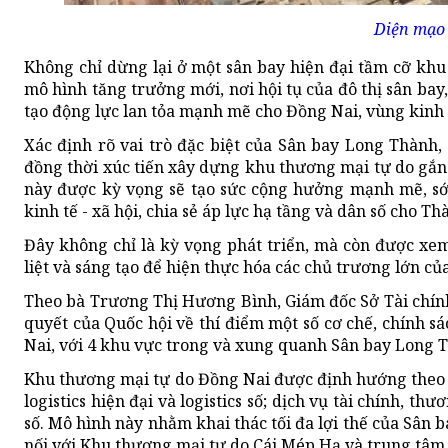
Diện mạo 
Không chỉ dừng lại ở một sân bay hiện đại tầm cỡ kh
mô hình tăng trưởng mới, nơi hội tụ của đô thị sân bay
tạo động lực lan tỏa mạnh mẽ cho Đồng Nai, vùng kinh
Xác định rõ vai trò đặc biệt của Sân bay Long Thành,
đồng thời xúc tiến xây dựng khu thương mại tự do gắn 
này được kỳ vọng sẽ tạo sức cộng hưởng mạnh mẽ, sớ
kinh tế - xã hội, chia sẻ áp lực hạ tầng và dân số cho T
Đây không chỉ là kỳ vọng phát triển, mà còn được xem
liệt và sáng tạo để hiện thực hóa các chủ trương lớn c
Theo bà Trương Thị Hương Bình, Giám đốc Sở Tài chín
quyết của Quốc hội về thí điểm một số cơ chế, chính s
Nai, với 4 khu vực trong và xung quanh Sân bay Long T
Khu thương mại tự do Đồng Nai được định hướng theo 
logistics hiện đại và logistics số; dịch vụ tài chính, t
số. Mô hình này nhằm khai thác tối đa lợi thế của Sân
nối với Khu thương mại tự do Cái Mép Hạ và trung tâm 