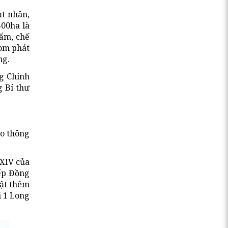
ạt nhân,
500ha là
hẩm, chế
Bom phát
ng.
ng Chính
g Bí thư
ao thông
 XIV của
iếp Đồng
uật thêm
i 1 Long