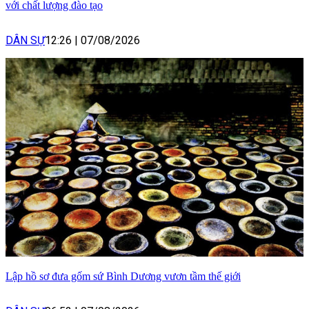
với chất lượng đào tạo
DÂN SỰ
12:26
|
07/08/2026
Lập hồ sơ đưa gốm sứ Bình Dương vươn tầm thế giới