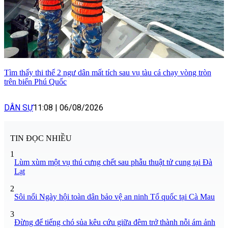
Tìm thấy thi thể 2 ngư dân mất tích sau vụ tàu cá chạy vòng tròn
trên biển Phú Quốc
DÂN SỰ
11:08
|
06/08/2026
TIN ĐỌC NHIỀU
1
Lùm xùm một vụ thú cưng chết sau phẫu thuật tử cung tại Đà
Lạt
2
Sôi nổi Ngày hội toàn dân bảo vệ an ninh Tổ quốc tại Cà Mau
3
Đừng để tiếng chó sủa kêu cứu giữa đêm trở thành nỗi ám ảnh