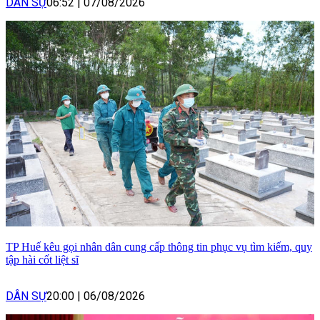
DÂN SỰ
06:52
|
07/08/2026
TP Huế kêu gọi nhân dân cung cấp thông tin phục vụ tìm kiếm, quy
tập hài cốt liệt sĩ
DÂN SỰ
20:00
|
06/08/2026