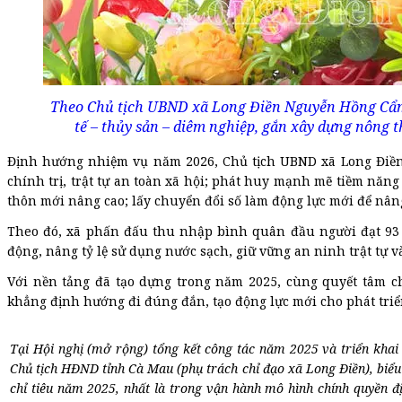
Theo Chủ tịch UBND xã Long Điền Nguyễn Hồng Cẩm, 
tế – thủy sản – diêm nghiệp, gắn xây dựng nông t
Định hướng nhiệm vụ năm 2026, Chủ tịch UBND xã Long Điền 
chính trị, trật tự an toàn xã hội; phát huy mạnh mẽ tiềm năng
thôn mới nâng cao; lấy chuyển đổi số làm động lực mới để nân
Theo đó, xã phấn đấu thu nhập bình quân đầu người đạt 93 tr
động, nâng tỷ lệ sử dụng nước sạch, giữ vững an ninh trật tự 
Với nền tảng đã tạo dựng trong năm 2025, cùng quyết tâm c
khẳng định hướng đi đúng đắn, tạo động lực mới cho phát triển 
Tại Hội nghị (mở rộng) tổng kết công tác năm 2025 và triển kha
Chủ tịch HĐND tỉnh Cà Mau (phụ trách chỉ đạo xã Long Điền), biể
chỉ tiêu năm 2025, nhất là trong vận hành mô hình chính quyền đ