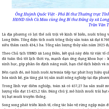
Ông Huỳnh Quốc Việt - Phó Bí thư Thường trực Tỉnh
HĐND tỉnh Cà Mau cùng ông Bí thư Đảng ủy xã Long
Trần Văn T
Là địa phương có lợi thế nổi trội về kinh tế biển, nuôi trồng 
Long Điền. Tổng diện tích nuôi trồng thủy sản toàn xã đạt 8.7
siêu thâm canh 434,5 ha. Tổng sản lượng thủy sản năm 2025 đạt
Theo Chủ tịch UBND xã Long Điền, kết quả này đến từ việc tổ 
đã tuân thủ tốt lịch thời vụ, mạnh dạn ứng dụng khoa học – 
sinh học, góp phần ổn định năng suất, hạn chế dịch bệnh và n
Bên cạnh đó, mô hình nuôi Artemia tiếp tục phát huy hiệu quả 
hóa sinh kế, gia tăng giá trị sản xuất nông nghiệp tại địa phươ
Trong lĩnh vực diêm nghiệp, toàn xã có 457,27 ha sản xuất muố
lượng vẫn đạt 15.425,2 tấn. Đáng chú ý, mô hình muối trải bạt
trị hạt muối truyền thống.
Song song phát triển kinh tế, công tác bảo vệ rừng ngập mặn đ