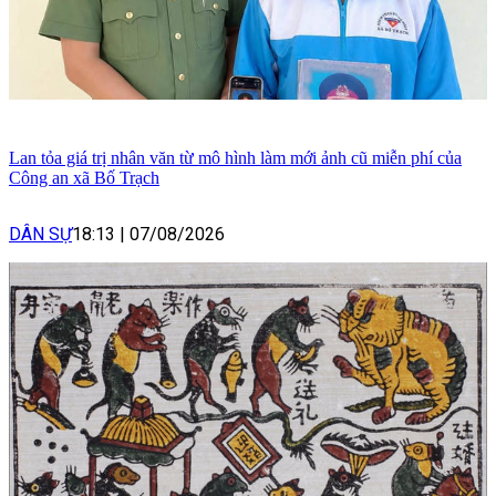
Lan tỏa giá trị nhân văn từ mô hình làm mới ảnh cũ miễn phí của
Công an xã Bố Trạch
DÂN SỰ
18:13
|
07/08/2026