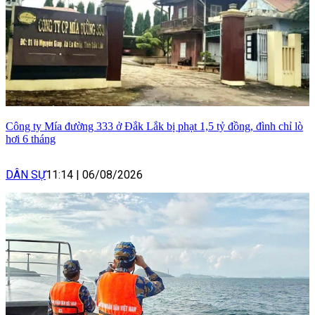
Công ty Mía đường 333 ở Đắk Lắk bị phạt 1,5 tỷ đồng, đình chỉ lò
hơi 6 tháng
DÂN SỰ
11:14
|
06/08/2026