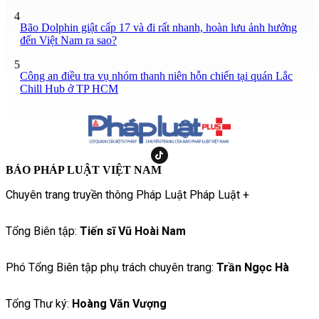
4
Bão Dolphin giật cấp 17 và đi rất nhanh, hoàn lưu ảnh hưởng
đến Việt Nam ra sao?
5
Công an điều tra vụ nhóm thanh niên hỗn chiến tại quán Lắc
Chill Hub ở TP HCM
BÁO PHÁP LUẬT VIỆT NAM
Chuyên trang truyền thông Pháp Luật Pháp Luật +
Tổng Biên tập:
Tiến sĩ Vũ Hoài Nam
Phó Tổng Biên tập phụ trách chuyên trang:
Trần Ngọc Hà
Tổng Thư ký:
Hoàng Văn Vượng