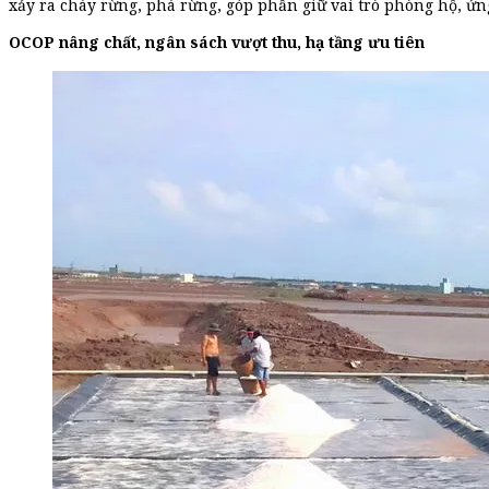
xảy ra cháy rừng, phá rừng, góp phần giữ vai trò phòng hộ, ứng
OCOP nâng chất, ngân sách vượt thu, hạ tầng ưu tiên