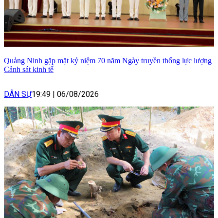
Quảng Ninh gặp mặt kỷ niệm 70 năm Ngày truyền thống lực lượng
Cảnh sát kinh tế
DÂN SỰ
19:49
|
06/08/2026