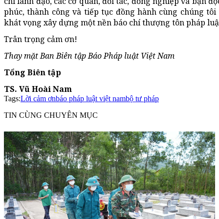
chí lãnh đạo, các cơ quan, đối tác, đồng nghiệp và bạn đọc
phúc, thành công và tiếp tục đồng hành cùng chúng tôi
khát vọng xây dựng một nền báo chí thượng tôn pháp lu
Trân trọng cảm ơn!
Thay mặt Ban Biên tập Báo Pháp luật Việt Nam
Tổng Biên tập
TS. Vũ Hoài Nam
Tags:
Lời cảm ơn
báo pháp luật việt nam
bộ tư pháp
TIN CÙNG CHUYÊN MỤC