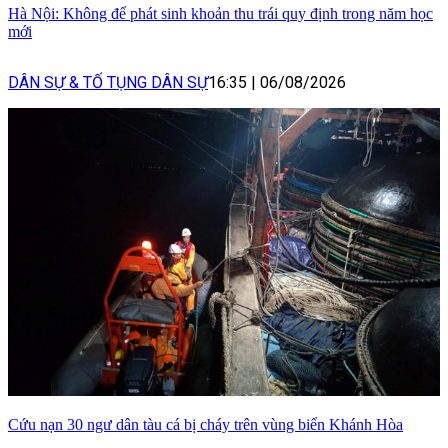
Hà Nội: Không để phát sinh khoản thu trái quy định trong năm học
mới
DÂN SỰ & TỐ TỤNG DÂN SỰ
16:35
|
06/08/2026
Cứu nạn 30 ngư dân tàu cá bị cháy trên vùng biển Khánh Hòa