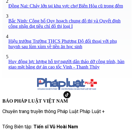
2
Đồng Nai: Cháy lớn tại khu vực chợ Biên Hòa cũ trong đêm
3
Bắc Ninh: Công bố Quy hoạch chung đô thị và Quyết định
công nhận đạt tiêu chí đô thị loại I
4
Hiệu trưởng Trường THCS Phương Độ đối thoại với phụ
huynh sau lùm xùm về tiền ăn học sinh
5
Huy động lực lượng hỗ trợ người dân tháo dỡ công trình, bàn
giao mặt bằng dự án cao tốc Vinh - Thanh Thủy
BÁO PHÁP LUẬT VIỆT NAM
Chuyên trang truyền thông Pháp Luật Pháp Luật +
Tổng Biên tập:
Tiến sĩ Vũ Hoài Nam