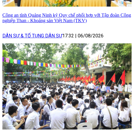
Công an tỉnh Quảng Ninh ký Quy chế phối hợp với Tập đoàn Công
nghiệp Than - Khoáng sản Việt Nam (TKV)
DÂN SỰ & TỐ TỤNG DÂN SỰ
17:32
|
06/08/2026