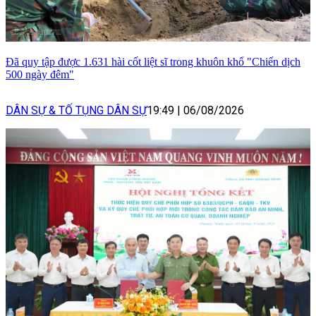
Đã quy tập được 1.631 hài cốt liệt sĩ trong khuôn khổ "Chiến dịch
500 ngày đêm"
DÂN SỰ & TỐ TỤNG DÂN SỰ
19:49
|
06/08/2026