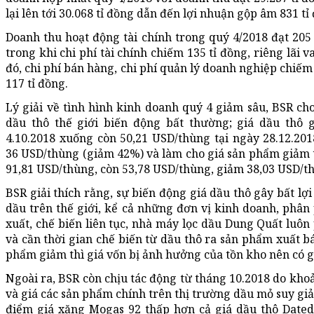
lại lên tới 30.068 tỉ đồng dẫn đến lợi nhuận gộp âm 831 tỉ
Doanh thu hoạt động tài chính trong quý 4/2018 đạt 205 t
trong khi chi phí tài chính chiếm 135 tỉ đồng, riêng lãi v
đó, chi phí bán hàng, chi phí quản lý doanh nghiệp chiếm
117 tỉ đồng.
Lý giải về tình hình kinh doanh quý 4 giảm sâu, BSR cho
dầu thô thế giới biến động bất thường; giá dầu thô 
4.10.2018 xuống còn 50,21 USD/thùng tại ngày 28.12.2
36 USD/thùng (giảm 42%) và làm cho giá sản phẩm giảm 
91,81 USD/thùng, còn 53,78 USD/thùng, giảm 38,03 USD/t
BSR giải thích rằng, sự biến động giá dầu thô gây bất lợ
dầu trên thế giới, kể cả những đơn vị kinh doanh, phân 
xuất, chế biến liên tục, nhà máy lọc dầu Dung Quất luôn
và cần thời gian chế biến từ dầu thô ra sản phẩm xuất bá
phẩm giảm thì giá vốn bị ảnh hưởng của tồn kho nên có gi
Ngoài ra, BSR còn chịu tác động từ tháng 10.2018 do kho
và giá các sản phẩm chính trên thị trường dầu mỏ suy gi
điểm giá xăng Mogas 92 thấp hơn cả giá dầu thô Dated