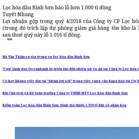
Lọc hóa dầu Bình Sơn báo lỗ hơn 1.000 tỉ đồng
Tuyết Nhung
Lợi nhuận gộp trong quý 4/2018 của Công ty CP Lọc hó
(trong đó trích lập dự phòng giảm giá hàng tồn kho là 3
sau thuế quý này lỗ 1.016 tỉ đồng.
Hà Văn Thắm ra tòa trong vụ lọc hóa dầu Bình Sơn
'Cựu' lãnh đạo Oceanbank bị triệu tập đến phiên xử vụ án tại Công ty Lọc hóa 
Có hay không việc tồn tại "nhóm lợi ích" trong việc cung cấp hàng hóa tại Cty
Bắt Chủ tịch và Kế toán trưởng Công ty TNHH MTV Lọc hóa dầu Bình Sơn
Kiểm toán Lọc hóa dầu Bình Sơn: Định giá thiếu 5.359 tỷ khi cổ phần hóa