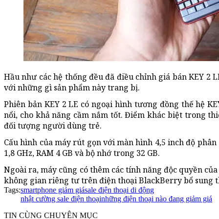
Hầu như các hệ thống đều đã điều chỉnh giá bán KEY 2 LE
với những gì sản phẩm này trang bị.
Phiên bản KEY 2 LE có ngoại hình tương đồng thế hệ KE
nổi, cho khả năng cầm nắm tốt. Điểm khác biệt trong t
đối tượng người dùng trẻ.
Cấu hình của máy rút gọn với màn hình 4,5 inch độ phân 
1,8 GHz, RAM 4 GB và bộ nhớ trong 32 GB.
Ngoài ra, máy cũng có thêm các tính năng độc quyền của
không gian riêng tư trên điện thoại BlackBerry bổ sung t
Tags:
smartphone giảm giá
sale điện thoại di động
nhật cường sale điện thoại
những điện thoại nào đang giảm giá
TIN CÙNG CHUYÊN MỤC