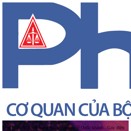
Loạt phim Việt xếp hàng chờ ra rạp sau lễ Quốc khánh - Góc điện