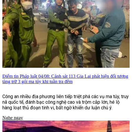
Điểm tin Pháp luật 04/08: Cảnh sát 113 Gia Lai phát hiện đối tượng
tàng trữ 3 gói ma túy khi tuần tra đêm
Công an nhiều địa phương liên tiếp triệt phá các vụ ma túy, truy
nã quốc tế, đánh bạc công nghệ cao và trộm cắp lớn, hé lộ
hàng loạt thủ đoạn tinh vi, bất ngờ khiến dư luận chú ý.
Nghe ngay