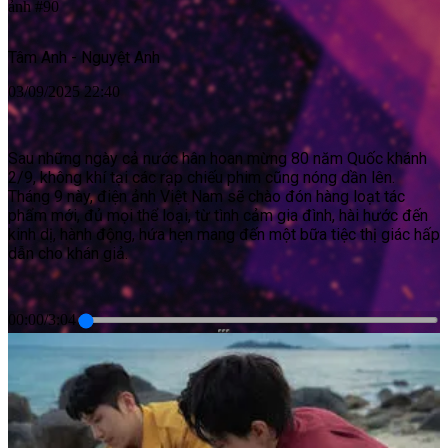
ảnh #90
Tâm Anh - Nguyệt Anh
03/09/2025 22:40
Sau những ngày cả nước hân hoan mừng 80 năm Quốc khánh
2/9, không khí tại các rạp chiếu phim cũng nóng dần lên.
Tháng 9 này, điện ảnh Việt Nam sẽ chào đón hàng loạt tác
phẩm mới, đủ mọi thể loại, từ tình cảm gia đình, hài hước đến
kinh dị, hành động, hứa hẹn mang đến một bữa tiệc thị giác hấp
dẫn cho khán giả.
00:00
/
3:04