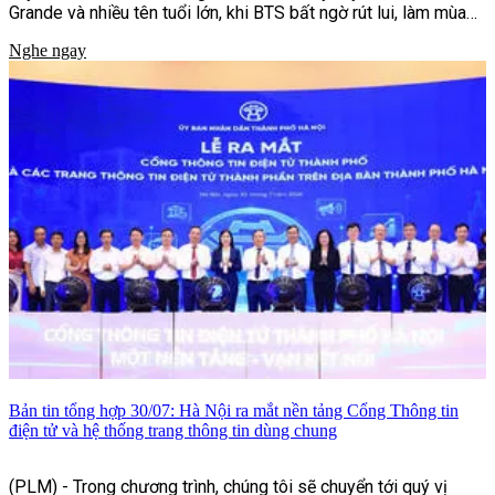
Grande và nhiều tên tuổi lớn, khi BTS bất ngờ rút lui, làm mùa
giải thêm khó lường.
Nghe ngay
Bản tin tổng hợp 30/07: Hà Nội ra mắt nền tảng Cổng Thông tin
điện tử và hệ thống trang thông tin dùng chung
(PLM) - Trong chương trình, chúng tôi sẽ chuyển tới quý vị