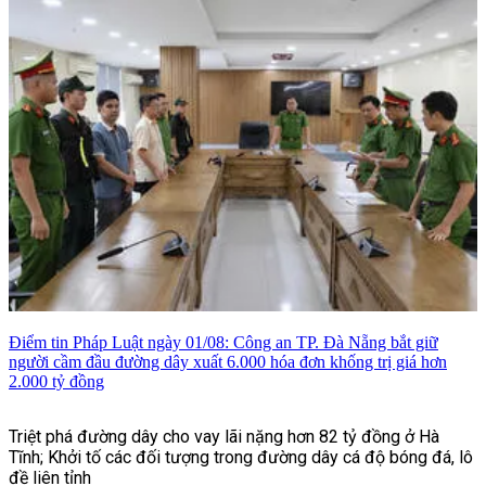
Điểm tin Pháp Luật ngày 01/08: Công an TP. Đà Nẵng bắt giữ
người cầm đầu đường dây xuất 6.000 hóa đơn khống trị giá hơn
2.000 tỷ đồng
Triệt phá đường dây cho vay lãi nặng hơn 82 tỷ đồng ở Hà
Tĩnh; Khởi tố các đối tượng trong đường dây cá độ bóng đá, lô
đề liên tỉnh