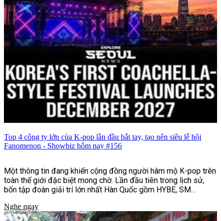
Top 4 công ty lớn của K-pop lần đầu bắt tay, tạo nên siêu lễ hội
Fanomenon - Showbiz hôm nay #156
Một thông tin đang khiến cộng đồng người hâm mộ K-pop trên
toàn thế giới đặc biệt mong chờ. Lần đầu tiên trong lịch sử,
bốn tập đoàn giải trí lớn nhất Hàn Quốc gồm HYBE, SM
Entertainment, JYP Entertainment và YG Entertainment sẽ
Nghe ngay
cùng bắt tay tổ chức lễ hội âm nhạc và văn hóa quy mô quốc tế
mang tên Fanomenon.