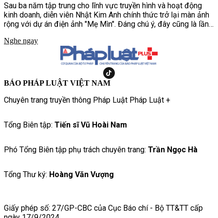
Sau ba năm tập trung cho lĩnh vực truyền hình và hoạt động
kinh doanh, diễn viên Nhật Kim Anh chính thức trở lại màn ảnh
rộng với dự án điện ảnh "Mẹ Mìn". Đáng chú ý, đây cũng là lần
đầu nữ diễn viên hợp tác cùng Khương Lê, nam diễn viên trẻ
Nghe ngay
kém cô 13 tuổi. Dù không vào vai cặp đôi, sự kết hợp giữa hai
gương mặt thuộc hai thế hệ diễn viên vẫn nhanh chóng thu hút
sự quan tâm của khán giả ngay từ những hình ảnh đầu tiên
được công bố tại lễ khai máy.
BÁO PHÁP LUẬT VIỆT NAM
Chuyên trang truyền thông Pháp Luật Pháp Luật +
Tổng Biên tập:
Tiến sĩ Vũ Hoài Nam
Phó Tổng Biên tập phụ trách chuyên trang:
Trần Ngọc Hà
Tổng Thư ký:
Hoàng Văn Vượng
Giấy phép số: 27/GP-CBC của Cục Báo chí - Bộ TT&TT cấp
ngày 17/9/2024