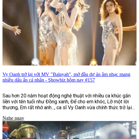
Vy Oanh trở lại với MV "Balayah", mở đầu dự án âm nhạc mang
nhiều dấu ấn cá nhân - Showbiz hôm nay #157
Sau hơn 20 năm hoạt động nghệ thuật với nhiều ca khúc gắn
liền với tên tuổi như Đồng xanh, Để cho em khóc, Lỡ một lời
thương, Em rất nhớ anh..., ca sĩ Vy Oanh vừa chính thức trở lại
với MV "Balayah". Đây là sản phẩm mở màn cho dự án âm nhạc
Nghe ngay
"Hai Bản Thể | UNFOLDED", đồng thời đánh dấu bước chuyển
mình rõ nét về hình ảnh, phong cách âm nhạc và định hướng
sáng tạo của nữ ca sĩ sau nhiều năm gắn bó với dòng nhạc
ballad.