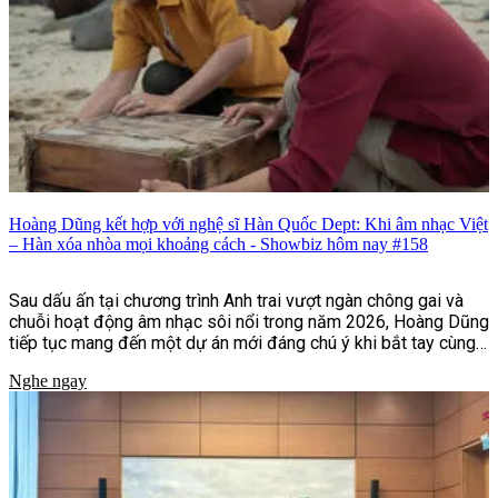
Hoàng Dũng kết hợp với nghệ sĩ Hàn Quốc Dept: Khi âm nhạc Việt
– Hàn xóa nhòa mọi khoảng cách - Showbiz hôm nay #158
Sau dấu ấn tại chương trình Anh trai vượt ngàn chông gai và
chuỗi hoạt động âm nhạc sôi nổi trong năm 2026, Hoàng Dũng
tiếp tục mang đến một dự án mới đáng chú ý khi bắt tay cùng
nghệ sĩ Hàn Quốc Dept trong ca khúc "Nói nhỏ em nghe".
Nghe ngay