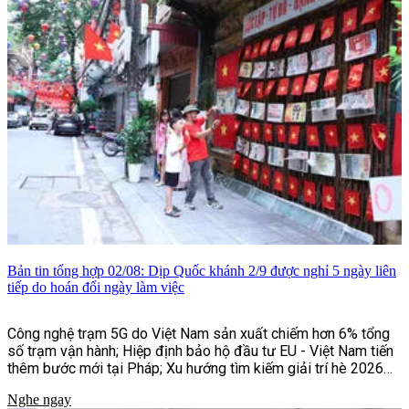
Bản tin tổng hợp 02/08: Dịp Quốc khánh 2/9 được nghỉ 5 ngày liên
tiếp do hoán đổi ngày làm việc
Công nghệ trạm 5G do Việt Nam sản xuất chiếm hơn 6% tổng
số trạm vận hành; Hiệp định bảo hộ đầu tư EU - Việt Nam tiến
thêm bước mới tại Pháp; Xu hướng tìm kiếm giải trí hè 2026
của người Việt;...và một số tin tức khác
Nghe ngay