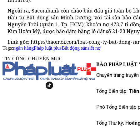
Intourco).
Ngoài ra, Sacombank còn chào bán đấu giá toàn bộ kho
Đầu tư Bất động sản Minh Dương, với tài sản bảo đả
Nguyễn Trãi (quận 1, Tp. HCM); khoản nợ 473,7 tỉ đ
Kim Hoàn Mỹ, được bảo đảm bằng lô đất số 21-23 Nguyễ
Link gốc: https://baomoi.com/loat-cong-ty-bat-dong-sa
Tags:
ngân hàng
Pháp luật plus
Bất động sản
siết nợ
TIN CÙNG CHUYÊN MỤC
BÁO PHÁP LUẬT 
Chuyên trang truyền
Tổng Biên tập:
Tiến
Phó Tổng Biên tập p
Tổng Thư ký:
Hoàng