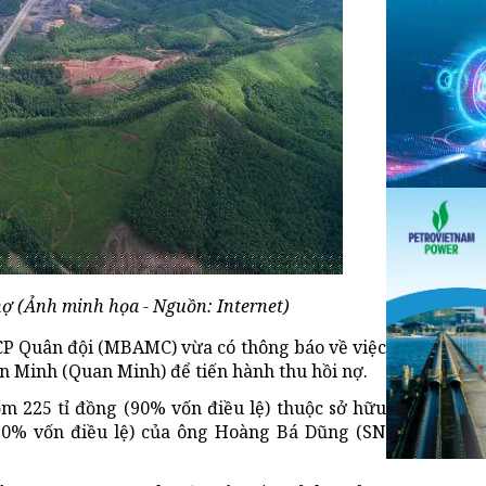
 nợ (Ảnh minh họa - Nguồn: Internet)
CP Quân đội (MBAMC) vừa có thông báo về việc
n Minh (Quan Minh) để tiến hành thu hồi nợ.
gồm 225 tỉ đồng (90% vốn điều lệ) thuộc sở hữu
10% vốn điều lệ) của ông Hoàng Bá Dũng (SN