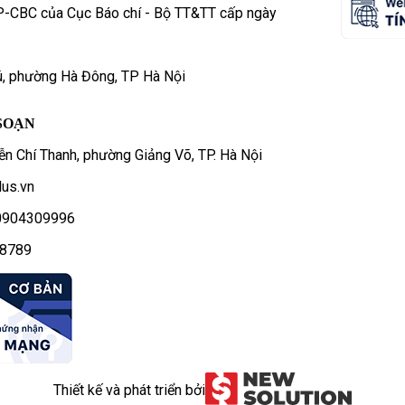
P-CBC của Cục Báo chí - Bộ TT&TT cấp ngày
ú, phường Hà Đông, TP Hà Nội
SOẠN
n Chí Thanh, phường Giảng Võ, TP. Hà Nội
us.vn
- 0904309996
78789
Thiết kế và phát triển bởi