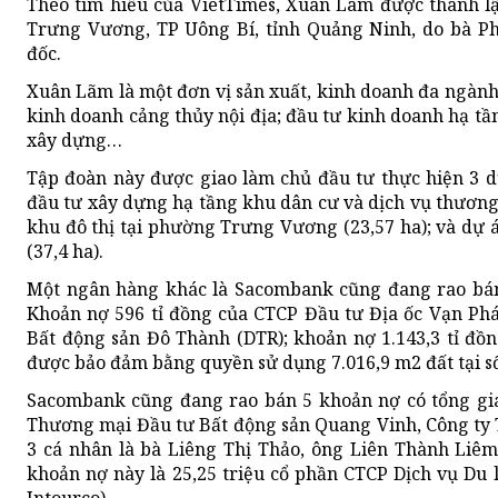
Theo tìm hiểu của VietTimes, Xuân Lãm được thành lập
Trưng Vương, TP Uông Bí, tỉnh Quảng Ninh, do bà 
đốc.
Xuân Lãm là một đơn vị sản xuất, kinh doanh đa ngành, 
kinh doanh cảng thủy nội địa; đầu tư kinh doanh hạ tần
xây dựng…
Tập đoàn này được giao làm chủ đầu tư thực hiện 3 d
đầu tư xây dựng hạ tầng khu dân cư và dịch vụ thương
khu đô thị tại phường Trưng Vương (23,57 ha); và dự
(37,4 ha).
Một ngân hàng khác là Sacombank cũng đang rao bán 
Khoản nợ 596 tỉ đồng của CTCP Đầu tư Địa ốc Vạn Phá
Bất động sản Đô Thành (DTR); khoản nợ 1.143,3 tỉ đồ
được bảo đảm bằng quyền sử dụng 7.016,9 m2 đất tại s
Sacombank cũng đang rao bán 5 khoản nợ có tổng giá 
Thương mại Đầu tư Bất động sản Quang Vinh, Công 
3 cá nhân là bà Liêng Thị Thảo, ông Liên Thành Liê
khoản nợ này là 25,25 triệu cổ phần CTCP Dịch vụ Du 