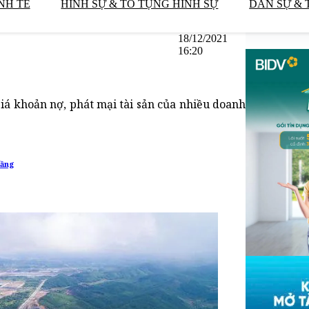
NH TẾ
HÌNH SỰ & TỐ TỤNG HÌNH SỰ
DÂN SỰ & 
18/12/2021
16:20
iá khoản nợ, phát mại tài sản của nhiều doanh
tầng