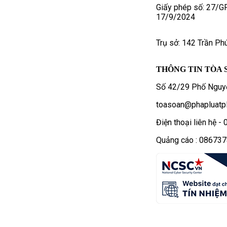
Giấy phép số: 27/G
17/9/2024
Trụ sở: 142 Trần Ph
THÔNG TIN TÒA 
Số 42/29 Phố Nguyễ
toasoan@phapluatpl
Điện thoại liên hệ 
Quảng cáo : 08673