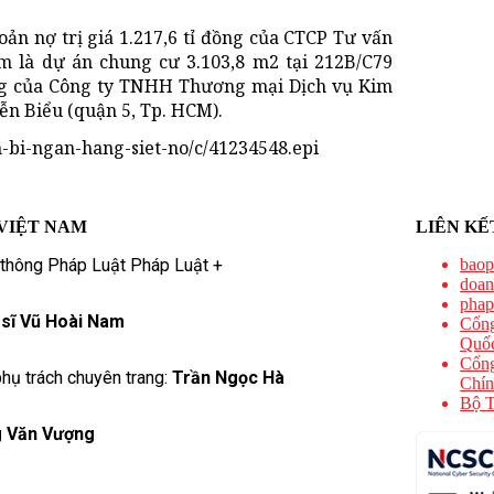
ản nợ trị giá 1.217,6 tỉ đồng của CTCP Tư vấn
m là dự án chung cư 3.103,8 m2 tại 212B/C79
ồng của Công ty TNHH Thương mại Dịch vụ Kim
n Biểu (quận 5, Tp. HCM).
n-bi-ngan-hang-siet-no/c/41234548.epi
VIỆT NAM
LIÊN KẾ
 thông Pháp Luật Pháp Luật +
baop
doan
phap
 sĩ Vũ Hoài Nam
Cổng
Quốc
Cổng
hụ trách chuyên trang:
Trần Ngọc Hà
Chín
Bộ T
 Văn Vượng