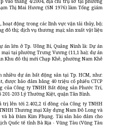
 vào tháng 4/2004, địa chỉ trụ sở tại phường
Phạm Thị Mai Hương (SN 1976) làm Tổng giám
hoạt động trong các lĩnh vực vận tải thủy, bộ;
g đô thị; dịch vụ thương mại; sản xuất vật liệu
ự án lớn ở Tp. Uông Bí, Quảng Ninh là: Dự án
 mại tại phường Trưng Vương (11,1 ha); dự án
 án Khu đô thị mới Chạp Khê, phường Nam Khê
nhiều dự án bất động sản tại Tp. HCM, như:
t, được bảo đảm bằng 40 triệu cổ phiếu CTCP
ng của Công ty TNHH Bất động sản Phước Trí,
ố 201-203 Lý Thường Kiệt, quận Tân Bình.
trị lên tới 2.402,2 tỉ đồng của Công ty TNHH
ty TNHH Thương mại Xây dựng Nam Đô Long và
m và bà Đàm Kim Phụng. Tài sản bảo đảm cho
lịch Quốc tế tỉnh Bà Rịa - Vũng Tàu (Vũng Tàu