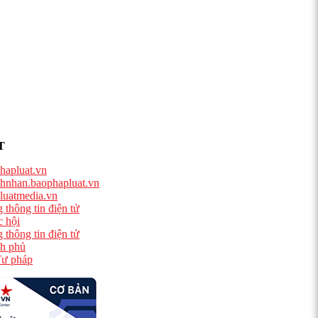
T
hapluat.vn
hnhan.baophapluat.vn
luatmedia.vn
 thông tin điện tử
 hội
 thông tin điện tử
h phủ
ư pháp