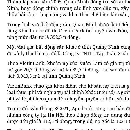
Thành lập vào năm 2005, Quan Minh đóng trụ sở tại th
Ninh, hoạt động chính trong các lĩnh vực đầu tư, xây
thủy hải sản, trồng rừng và khai thác chế biến lâm sản
Trong lĩnh vực bất động sản, Quan Minh được biết đến
tầng Khu dân cư đô thị Ocean Park tại huyện Vân Đồn, 
tổng mức đầu tư là 392,5 tỉ đồng.
Một ‘đại gia’ bất động sản khác ở tỉnh Quảng Ninh cũ
để xử lý thu hồi nợ, đó là Công ty TNHH Tập đoàn Xuâ
Theo VietinBank, khoản nợ của Xuân Lãm có giá trị tí
nợ gốc 20,3 tỉ đồng và nợ lãi 39,7 tỉ đồng. Tài sản đả
tích 3.949,5 m2 tại tỉnh Quảng Ninh.
VietinBank chào giá khởi điểm cho khoản nợ trên là 
loại thuế, phí và nghĩa vụ tài chính khác (nếu có). Ngườ
phí và lệ phí liên quan đến chuyển quyền sở hữu, sử dụn
Trước đó, vào tháng 8/2021, Agribank cũng rao bán đ
nhánh công ty tại Hà Nội theo 2 hợp đồng tín dụng đư
được đấu giá là 312,5 tỉ đồng, trong đó, nợ gốc là 122,1 t