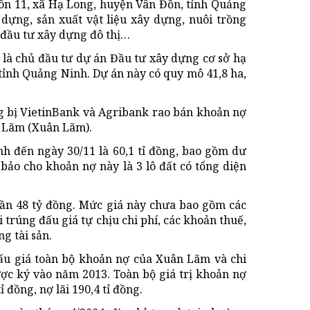
ôn 11, xã Hạ Long, huyện Vân Đồn, tỉnh Quảng
 dựng, sản xuất vật liệu xây dựng, nuôi trồng
, đầu tư xây dựng đô thị…
 là chủ đầu tư dự án Đầu tư xây dựng cơ sở hạ
tỉnh Quảng Ninh. Dự án này có quy mô 41,8 ha,
ng bị VietinBank và Agribank rao bán khoản nợ
n Lãm (Xuân Lãm).
nh đến ngày 30/11 là 60,1 tỉ đồng, bao gồm dư
m bảo cho khoản nợ này là 3 lô đất có tổng diện
gần 48 tỷ đồng. Mức giá này chưa bao gồm các
i trúng đấu giá tự chịu chi phí, các khoản thuế,
g tài sản.
ấu giá toàn bộ khoản nợ của Xuân Lãm và chi
ợc ký vào năm 2013. Toàn bộ giá trị khoản nợ
ỉ đồng, nợ lãi 190,4 tỉ đồng.