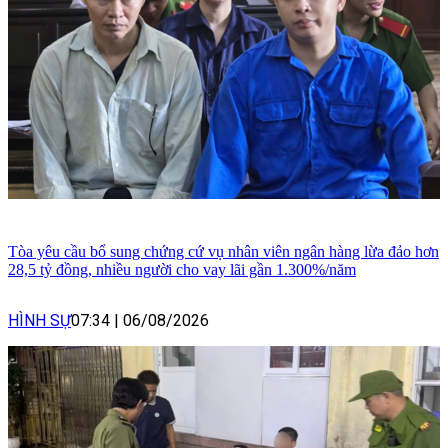
Tòa yêu cầu bổ sung chứng cứ vụ nhân viên ngân hàng lừa đảo hơn
28,5 tỷ đồng, nhiều người cho vay lãi gần 1.300%/năm
HÌNH SỰ
07:34
|
06/08/2026