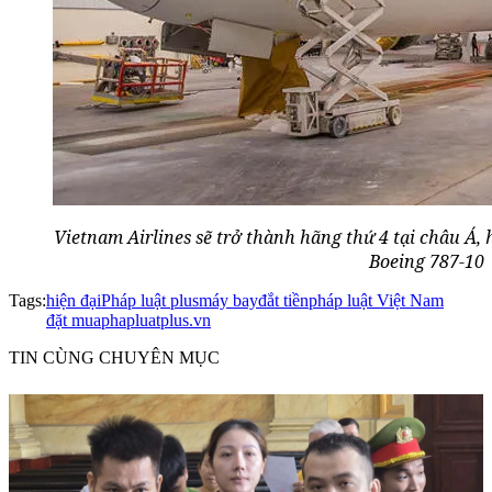
Vietnam Airlines sẽ trở thành hãng thứ 4 tại châu Á,
Boeing 787-10
Tags:
hiện đại
Pháp luật plus
máy bay
đắt tiền
pháp luật Việt Nam
đặt mua
phapluatplus.vn
TIN CÙNG CHUYÊN MỤC