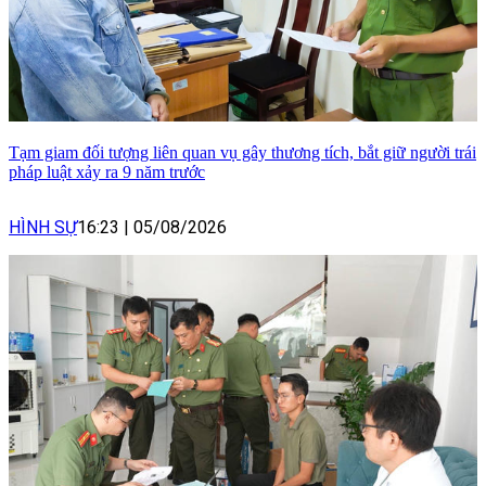
Tạm giam đối tượng liên quan vụ gây thương tích, bắt giữ người trái
pháp luật xảy ra 9 năm trước
HÌNH SỰ
16:23
|
05/08/2026