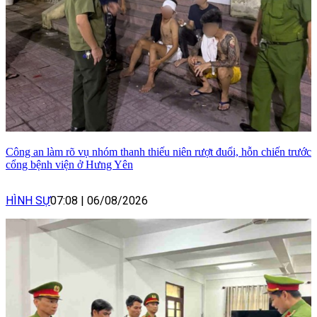
Công an làm rõ vụ nhóm thanh thiếu niên rượt đuổi, hỗn chiến trước
cổng bệnh viện ở Hưng Yên
HÌNH SỰ
07:08
|
06/08/2026