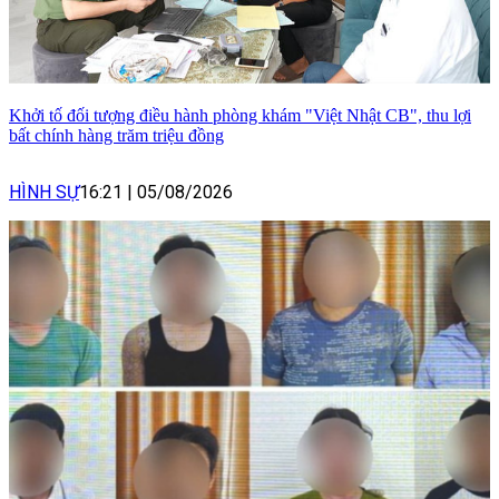
Khởi tố đối tượng điều hành phòng khám "Việt Nhật CB", thu lợi
bất chính hàng trăm triệu đồng
HÌNH SỰ
16:21
|
05/08/2026