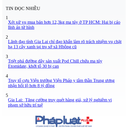
TIN ĐỌC NHIỀU
1
Xét xử vụ mua bán hơn 12,3kg ma túy ở TP HCM: Hai bị cáo
lĩnh án tử hình
2
Lãnh đạo tỉnh Gia Lai chỉ đạo khẩn làm rõ trách nhiệm vụ chặt
hạ 13 cây xanh tại trụ sở xã Hbông cũ
3
Triệt phá đường dây sản xuất Pod Chill chứa ma túy
Etomidate, khởi tố 30 bị can
4
Truy tố cựu Viện trưởng Viện Pháp y tâm thần Trung ương
nhận hối lộ hơn 8 tỷ đồng
5
Gia Lai: Tăng cường truy quét hàng giả, xử lý nghiêm vi
phạm sở hữu trí tuệ