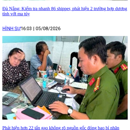
Đà Nẵng: Kiểm tra nhanh 86 shipper, phát hiện 2 trường hợp dương
tính với ma túy
HÌNH SỰ
16:03
|
05/08/2026
Phát hiện hơn 22 tấn gạo không rõ nguồn gốc đóng bao bì nhãn