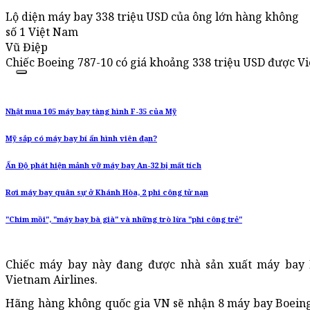
Lộ diện máy bay 338 triệu USD của ông lớn hàng không
số 1 Việt Nam
Vũ Điệp
Chiếc Boeing 787-10 có giá khoảng 338 triệu USD được Vi
Nhật mua 105 máy bay tàng hình F-35 của Mỹ
Mỹ sắp có máy bay bí ẩn hình viên đạn?
Ấn Độ phát hiện mảnh vỡ máy bay An-32 bị mất tích
Rơi máy bay quân sự ở Khánh Hòa, 2 phi công tử nạn
"Chim mồi", "máy bay bà già" và những trò lừa "phi công trẻ"
Chiếc máy bay này đang được nhà sản xuất máy bay 
Vietnam Airlines.
Hãng hàng không quốc gia VN sẽ nhận 8 máy bay Boeing