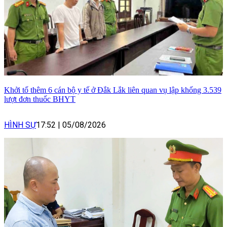
Khởi tố thêm 6 cán bộ y tế ở Đắk Lắk liên quan vụ lập khống 3.539
lượt đơn thuốc BHYT
HÌNH SỰ
17:52
|
05/08/2026