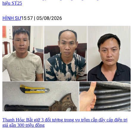
hiệu ST25
HÌNH SỰ
15:57
|
05/08/2026
Thanh Hóa: Bắt giữ 3 đối tượng trong vụ trộm cắp dây cáp điện trị
giá gần 300 triệu đồng