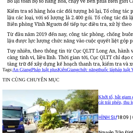
bỏ lại toàn bộ số hàng hóa, chạy về bên phía biên giới 
Kiểm tra số hàng hóa các đối tượng bỏ lại, Tổ công tác 
lậu các loại, với số lượng là 2.400 gói. Tổ công tác đã
Biên phòng Vĩnh Nguơn để tiếp tục điều tra, xử lý theo
Từ đầu năm 2019 đến nay, công tác phòng, chống buôn
lậu được lực lượng chức năng vào cuộc quyết liệt góp 
Tuy nhiên, theo thông tin từ Cục QLTT Long An, hành v
càng tinh vi, liều lĩnh. Thời gian tới, Cục QLTT chỉ đạo
tàng trữ để xây dựng kế hoạch thanh tra, kiểm tra và 
Tags:
An Giang
Pháp luật plus
KiênGiang
chức năng
thuốc lá
pháp luật
TIN CÙNG CHUYÊN MỤC
Khởi tố, bắt giam
cát trái phép, thu 
HÌNH SỰ
18:09
|
Nguyễn Trần Đình