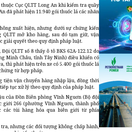
 8 thuộc Cục QLTT Long An khi kiểm tra quầy
n đã phát hiện 11.940 gói thuốc lá các nhãn
không xuất hiện, nhưng dưới sự chứng kiến
ng QLTT mở kho hàng, sau đó tạm giữ, vận
ục giải quyết theo quy định pháp luật.
, Đội QLTT số 8 thấy ô tô BKS 62A-122.12 do
g Minh Châu, tỉnh Tây Ninh) điều khiển có
, thì phát hiện trên xe có 5.400 gói thuốc lá
 chứng từ hợp pháp.
g tiện vận chuyển hàng nhập lậu, đồng thời
iếp tục xử lý theo quy định của pháp luật.
lậu của Đồn Biên phòng Vĩnh Nguơn (Bộ đội
c giới 266 (phường Vĩnh Nguơn, thành phố
 các túi hàng hóa qua biên giới từ phía
m tra, nhưng các đối tượng không chấp hành,