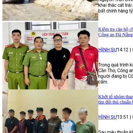
khai thác cát trái
bất chính hàng t
Kiểm tra căn hộ ch
Công an Đà Nẵng 
HÌNH SỰ
14:12
|
Trong quá trình 
Cần Thơ, Công an
người đang bị Cô
cấm.
Khởi tố nhóm than
tìm đối thủ chuẩn 
HÌNH SỰ
13:51
|
Sau mâu thuẫn kh