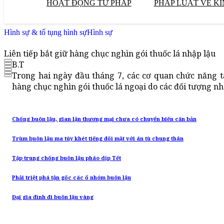
HOẠT ĐỘNG TƯ PHÁP
PHÁP LUẬT VỀ KI
Hình sự & tố tụng hình sự
Hình sự
Liên tiếp bắt giữ hàng chục nghìn gói thuốc lá nhập lậu
B.T
Trong hai ngày đầu tháng 7, các cơ quan chức năng t
hàng chục nghìn gói thuốc lá ngoại do các đối tượng nhậ
Chống buôn lậu, gian lận thương mại chưa có chuyển biến căn bản
Trùm buôn lậu ma túy khét tiếng đối mặt với án tù chung thân
Tập trung chống buôn lậu pháo dịp Tết
Phải triệt phá tận gốc các ổ nhóm buôn lậu
Đại gia đình đi buôn lậu vàng