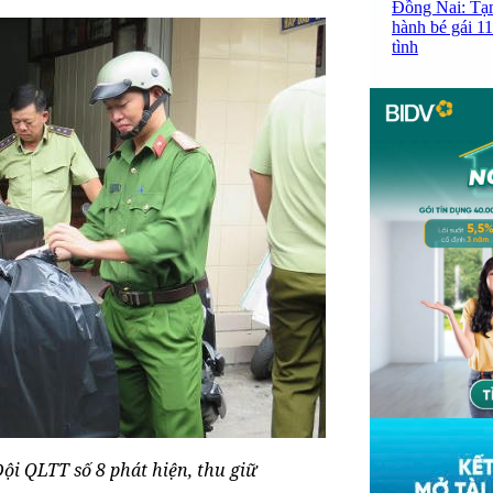
Đồng Nai: Tạm
hành bé gái 11
tình
Đội QLTT số 8 phát hiện, thu giữ