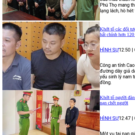
Phú Thọ mang the
lạng lách, hò hé
Khởi tố các đối tư
bất chính hơn 120
HÌNH SỰ
12:50
|
Công an tỉnh Cao
đường dây giả da
yếu sinh lý nam t
đồng.
Khởi tố người đàn
nạn chết người
HÌNH SỰ
12:47
|
Một vụ tai nạn g