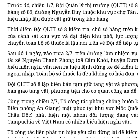
Trước đó, chiều 1/7, Đội Quản lý thị trường (QLTT) số
hàng số 89, đường Nguyễn Duy thuộc khu vực chợ Tân A
hiệu nhập lậu được cất giữ trong kho hàng.
Thời điểm Đội QLTT số 8 kiểm tra, chủ số hàng trên 
của cảnh sát khu vực và đại diện khu phố, lực lượ
chuyển toàn bộ số thuốc lá lậu nói trên về Đội để tiếp t
Sau đó 1 ngày, vào trưa 2/7, trên đường làm nhiệm vụ
tài xế Nguyễn Thanh Phong (xã Cẩm Khởi, huyện Dươn
biểu hiện nghi vấn nên ra hiệu lệnh dừng xe để kiểm tra
ngoại nhập. Toàn bộ số thuốc lá đều không có hóa đơn,
Đội QLTT số 8 lập biên bản tạm giữ tang vật và phươn
bàn giao tang vật, phương tiện cho cơ quan công an để t
Cũng trong chiều 2/7, Tổ công tác phòng chống buôn 
Biên phòng An Giang) mật phục tại khu vực Mốc Quố
Châu Đốc) phát hiện một nhóm đối tượng đang vác
Campuchia về Việt Nam có nhiều biểu hiện nghi vấn.
Tổ công tác liền phát tín hiệu yêu cầu dừng lại để kiể