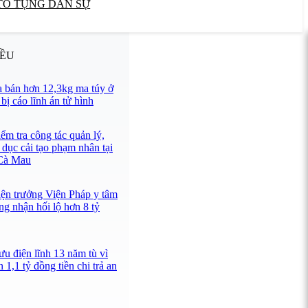
TỐ TỤNG DÂN SỰ
IỀU
 bán hơn 12,3kg ma túy ở
ị cáo lĩnh án tử hình
ểm tra công tác quản lý,
 dục cải tạo phạm nhân tại
 Cà Mau
iện trưởng Viện Pháp y tâm
ng nhận hối lộ hơn 8 tỷ
u điện lĩnh 13 năm tù vì
 1,1 tỷ đồng tiền chi trả an