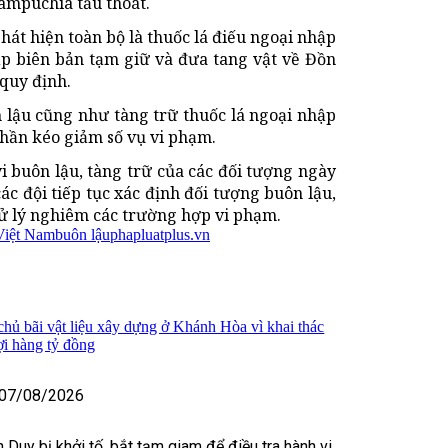
Campuchia tẩu thoát.
phát hiện toàn bộ là thuốc lá điếu ngoại nhập
 lập biên bản tạm giữ và đưa tang vật về Đồn
 quy định.
 lậu cũng như tàng trữ thuốc lá ngoại nhập
phần kéo giảm số vụ vi phạm.
i buôn lậu, tàng trữ của các đối tượng ngày
 các đội tiếp tục xác định đối tượng buôn lậu,
xử lý nghiêm các trường hợp vi phạm.
 Việt Nam
buôn lậu
phapluatplus.vn
 chủ bãi vật liệu xây dựng ở Khánh Hòa vì khai thác
lợi hàng tỷ đồng
07/08/2026
 Duy bị khởi tố, bắt tạm giam để điều tra hành vi