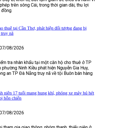
 phép trên sông Cái, trong thời gian dài, thu lợi
ỷ đồng.
o thuê tại Cần Thơ, phát hiện đối tượng đang bị
truy nã
07/08/2026
kiểm tra nhân khẩu tại một căn hộ cho thuê ở TP
 phường Ninh Kiều phát hiện Nguyễn Gia Huy,
ng an TP Đà Nẵng truy nã về tội Buôn bán hàng
h niên 17 tuổi mang hung khí, phóng xe máy hú hét
bị hỗn chiến
07/08/2026
i tham gia giao thông, nhóm thanh, thiếu niên ở