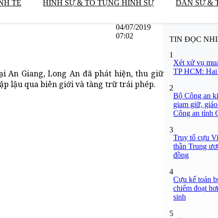
NH TẾ
HÌNH SỰ & TỐ TỤNG HÌNH SỰ
DÂN SỰ & 
04/07/2019
07:02
TIN ĐỌC NH
1
Xét xử vụ mua
TP HCM: Hai b
ại An Giang, Long An đã phát hiện, thu giữ
p lậu qua biên giới và tàng trữ trái phép.
2
Bộ Công an ki
giam giữ, giáo
Công an tỉnh
3
Truy tố cựu V
thần Trung ươ
đồng
4
Cựu kế toán bư
chiếm đoạt hơn
sinh
5