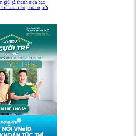
 giữ gã thanh niên bạo
 tuổi con riêng của người