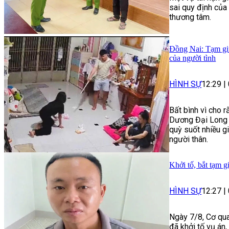
sai quy định của
thương tâm.
Đồng Nai: Tạm giữ
của người tình
HÌNH SỰ
12:29
|
Bất bình vì cho r
Dương Đại Long 
quỳ suốt nhiều g
người thân.
Khởi tố, bắt tạm g
HÌNH SỰ
12:27
|
Ngày 7/8, Cơ qua
đã khởi tố vụ án