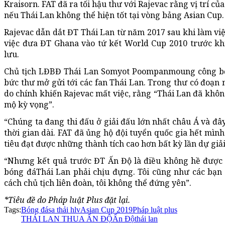
Kraisorn. FAT đã ra tối hậu thư với Rajevac rằng vị trí c
nếu Thái Lan không thể hiện tốt tại vòng bảng Asian Cup.
Rajevac dẫn dắt ĐT Thái Lan từ năm 2017 sau khi làm việ
việc đưa ĐT Ghana vào tứ kết World Cup 2010 trước khi
lưu.
Chủ tịch LĐBĐ Thái Lan Somyot Poompanmoung công bố 
bức thư mở gửi tới các fan Thái Lan. Trong thư có đoạn 
do chính khiến Rajevac mất việc, rằng “Thái Lan đã khô
mộ kỳ vọng”.
“Chúng ta đang thi đấu ở giải đấu lớn nhất châu Á và đâ
thời gian dài. FAT đã ủng hộ đội tuyển quốc gia hết mình
tiêu đạt được những thành tích cao hơn bất kỳ lần dự giải
“Nhưng kết quả trước ĐT Ấn Độ là điều không hề được 
bóng đáThái Lan phải chịu đựng. Tôi cũng như các bạn r
cách chủ tịch liên đoàn, tôi không thể đứng yên”.
*Tiêu đề do Pháp luật Plus đặt lại.
Tags:
Bóng đá
sa thải hlv
Asian Cup 2019
Pháp luật plus
THÁI LAN THUA ẤN ĐỘ
Ấn Độ
thái lan