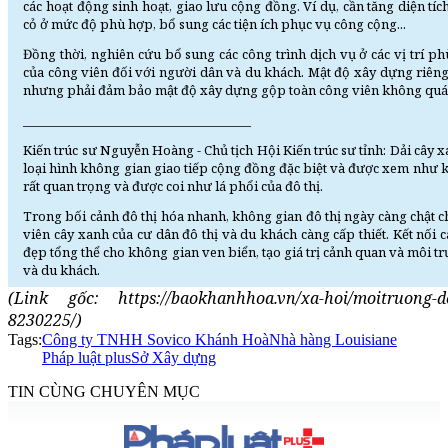
các hoạt động sinh hoạt, giao lưu cộng đồng. Ví dụ, cần tăng diện tíc
cỏ ở mức độ phù hợp, bổ sung các tiện ích phục vụ công cộng...
Đồng thời, nghiên cứu bổ sung các công trình dịch vụ ở các vị trí ph
của công viên đối với người dân và du khách. Mật độ xây dựng riêng c
nhưng phải đảm bảo mật độ xây dựng gộp toàn công viên không quá
______________________________________
Kiến trúc sư Nguyễn Hoàng - Chủ tịch Hội Kiến trúc sư tỉnh: Dải câ
loại hình không gian giao tiếp cộng đồng đặc biệt và được xem như k
rất quan trọng và được coi như lá phổi của đô thị.
Trong bối cảnh đô thị hóa nhanh, không gian đô thị ngày càng chật 
viên cây xanh của cư dân đô thị và du khách càng cấp thiết. Kết nối
đẹp tổng thể cho không gian ven biển, tạo giá trị cảnh quan và môi tr
và du khách.
(Link gốc: https://baokhanhhoa.vn/xa-hoi/moitruong-dot
8230225/)
Tags:
Công ty TNHH Sovico Khánh Hoà
Nhà hàng Louisiane
Pháp luật plus
Sở Xây dựng
TIN CÙNG CHUYÊN MỤC