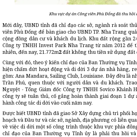
Khu vực dự án Công viên Phù Đổng đã thu hồi 
Mới đây, UBND tỉnh đã chỉ đạo các sở, ngành rà soát th
viên Phù Đổng để bàn giao cho UBND TP. Nha Trang quản
cộng đồng dân cư và khách du lịch. Khu đất rộng gần 
Công ty TNHH Invest Park Nha Trang từ năm 2012 để t
nhiên, đến nay, 21.772m
2
đất không thu tiền sử dụng đất
Cùng với đó, theo ý kiến chỉ đạo của Ban Thường vụ Tỉnh
hiện chấm dứt hoạt động và di dời 3 dự án nhà hàng, r
gồm: Ana Mandara, Sailing Club, Louisiane. Đây đều là nh
Trần Phú, quen thuộc với người dân và du khách. Trao
Nguyệt - Tổng Giám đốc Công ty TNHH Sovico Khánh Hòa
công ty sẽ tuân thủ, cố gắng hoàn thành giai đoạn 1 d
hành công tác di dời vào cuối năm nay.
Được biết UBND tỉnh đã giao Sở Xây dựng chủ trì phối hợ
hoạch và Đầu tư và các sở, ngành, địa phương có liên qu
về việc di dời một số công trình thuộc khu vực phía đôn
chỉ đạo của Ban Thường vụ Tỉnh ủy là phải thu hồi và