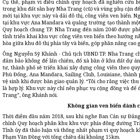
Cụ thể, phạm vi điều chỉnh quy hoạch đã nghiên cứu
trong khu đất sân bay Nha Trang (cũ) và vùng phụ cận để
mới tại khu vực này và dải đô thị, công viên ven biển. N
tại khu vực Ana Mandara và quảng trường tạo thành một 
Quy hoạch chung TP. Nha Trang đến năm 2040 được ph
tỉnh triển khai khu vực công viên ven biển theo hướng nâ
hòa giữa khu đô thị phía tây và biển, góp phần nâng cao g
Ông Nguyễn Sỹ Khánh - Chủ tịch UBND TP. Nha Trang cho
đảm bảo không để lấn chiếm, đổ xà bần ở khu đất dự án
tư, thành phố sẽ triển khai xây dựng công viên theo qu
Phù Đổng, Ana Mandara, Sailing Club, Louisiane, thành 
vệ sinh khi được bàn giao quản lý. “Tôi cho rằng việc th
là hợp lý. Khu vực này chỉ nên phục vụ cộng đồng và để d
Trang”, ông Khánh nói.
Không gian ven biển dành 
Thời điểm đầu năm 2018, sau khi nghe Ban Cán sự Đảng
chỉnh Quy hoạch phân khu khu vực phía đông đường T
Tỉnh ủy đã thảo luận và thống nhất phạm vi quy hoạch 
Phạm Văn Đồng với tổng chiều dài khoảng 15km.