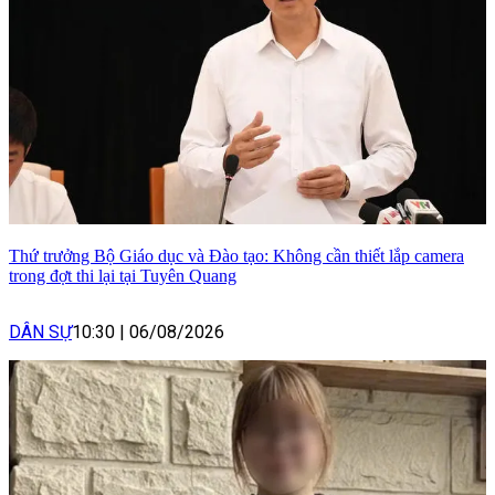
Thứ trưởng Bộ Giáo dục và Đào tạo: Không cần thiết lắp camera
trong đợt thi lại tại Tuyên Quang
DÂN SỰ
10:30
|
06/08/2026