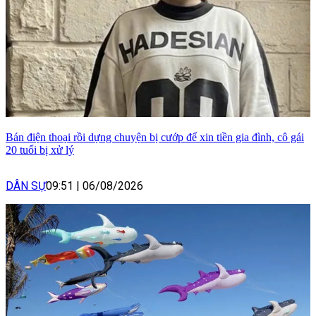
Bán điện thoại rồi dựng chuyện bị cướp để xin tiền gia đình, cô gái
20 tuổi bị xử lý
DÂN SỰ
09:51
|
06/08/2026