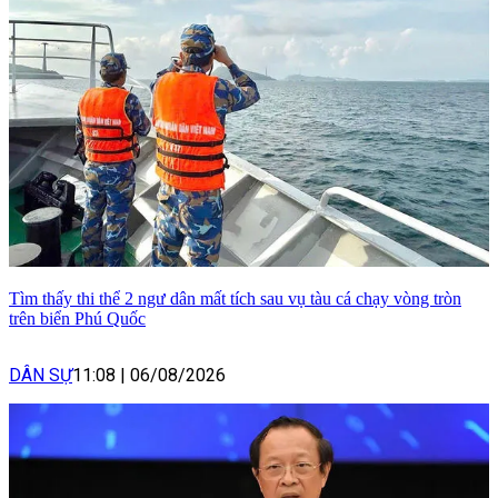
Tìm thấy thi thể 2 ngư dân mất tích sau vụ tàu cá chạy vòng tròn
trên biển Phú Quốc
DÂN SỰ
11:08
|
06/08/2026