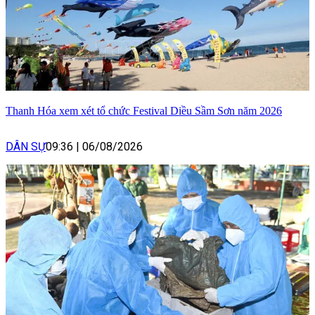
Thanh Hóa xem xét tổ chức Festival Diều Sầm Sơn năm 2026
DÂN SỰ
09:36
|
06/08/2026