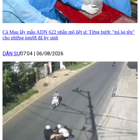
Cà Mau lấy mẫu ADN 622 phần mộ liệt sĩ: Từng bước "trả lại tên"
cho những người đã hy sinh
DÂN SỰ
07:04
|
06/08/2026