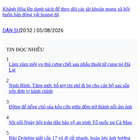
Khánh Hòa lập danh sách để theo dõi các tài khoản mạng xã hội
buôn bán động vật hoang dã
DÂN SỰ
20:52
|
05/08/2026
TIN ĐỌC NHIỀU
1
Lùm xùm một vụ thú cưng chết sau phẫu thuật tử cung tại Đà
Lạt
2
Ninh Bình: Tăng mức hỗ trợ chi phí đi lại cho cán bộ sau sắp
xếp đơn vị hành chính
3
Đừng để tiếng chó sủa kêu cứu giữa đêm trở thành nỗi ám ảnh
4
Sôi nổi Ngày hội toàn dân bảo vệ an ninh Tổ quốc tại Cà Mau
5
Bão Dolphin giật cấp 17 và đi rất nhanh, hoàn lưu ảnh hưởng