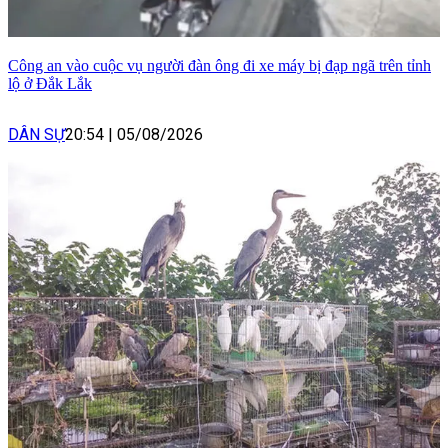
Công an vào cuộc vụ người đàn ông đi xe máy bị đạp ngã trên tỉnh
lộ ở Đắk Lắk
DÂN SỰ
20:54
|
05/08/2026