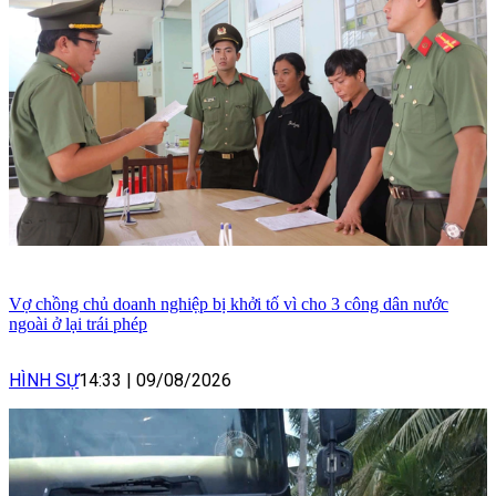
Vợ chồng chủ doanh nghiệp bị khởi tố vì cho 3 công dân nước
ngoài ở lại trái phép
HÌNH SỰ
14:33
|
09/08/2026