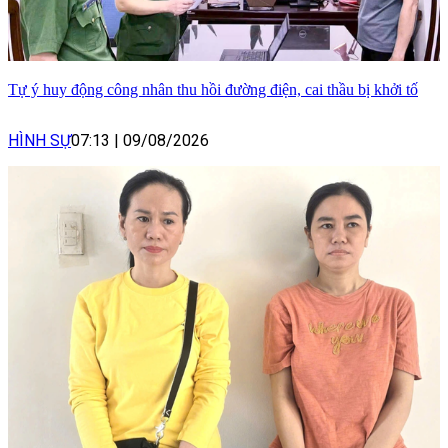
Tự ý huy động công nhân thu hồi đường điện, cai thầu bị khởi tố
HÌNH SỰ
07:13
|
09/08/2026