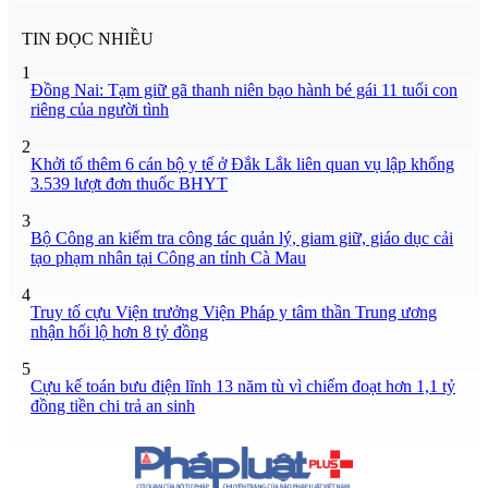
TIN ĐỌC NHIỀU
1
Đồng Nai: Tạm giữ gã thanh niên bạo hành bé gái 11 tuổi con
riêng của người tình
2
Khởi tố thêm 6 cán bộ y tế ở Đắk Lắk liên quan vụ lập khống
3.539 lượt đơn thuốc BHYT
3
Bộ Công an kiểm tra công tác quản lý, giam giữ, giáo dục cải
tạo phạm nhân tại Công an tỉnh Cà Mau
4
Truy tố cựu Viện trưởng Viện Pháp y tâm thần Trung ương
nhận hối lộ hơn 8 tỷ đồng
5
Cựu kế toán bưu điện lĩnh 13 năm tù vì chiếm đoạt hơn 1,1 tỷ
đồng tiền chi trả an sinh