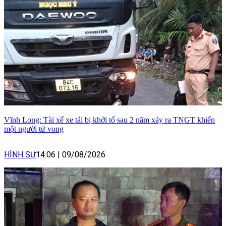
Vĩnh Long: Tài xế xe tải bị khởi tố sau 2 năm xảy ra TNGT khiến
một người tử vong
HÌNH SỰ
14:06
|
09/08/2026