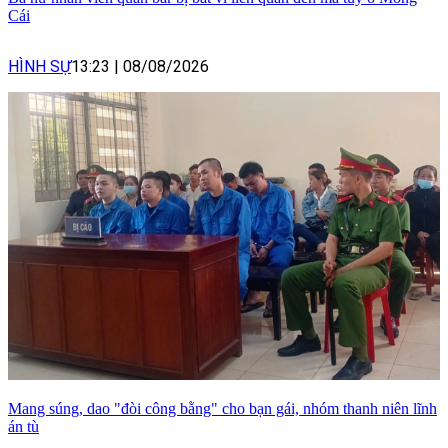
Cái
HÌNH SỰ
13:23
|
08/08/2026
Mang súng, dao "đòi công bằng" cho bạn gái, nhóm thanh niên lĩnh
án tù