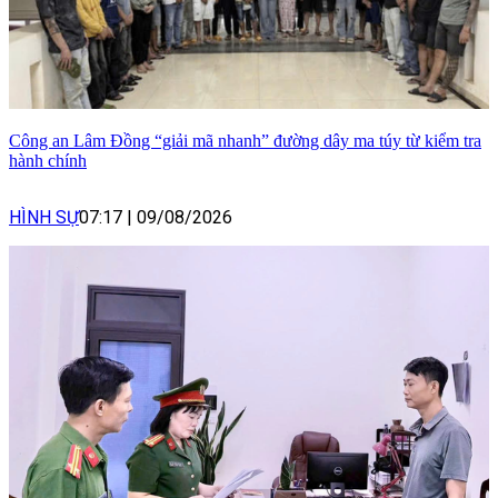
Công an Lâm Đồng “giải mã nhanh” đường dây ma túy từ kiểm tra
hành chính
HÌNH SỰ
07:17
|
09/08/2026