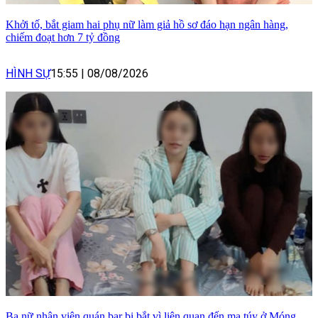
Khởi tố, bắt giam hai phụ nữ làm giả hồ sơ đáo hạn ngân hàng,
chiếm đoạt hơn 7 tỷ đồng
HÌNH SỰ
15:55
|
08/08/2026
Ba nữ nhân viên quán bar bị bắt vì liên quan đến ma túy ở Móng