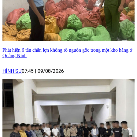
Phát hiện 6 tấn chân lợn không rõ nguồn gốc trong một kho hàng ở
Quảng Ninh
HÌNH SỰ
07:45
|
09/08/2026