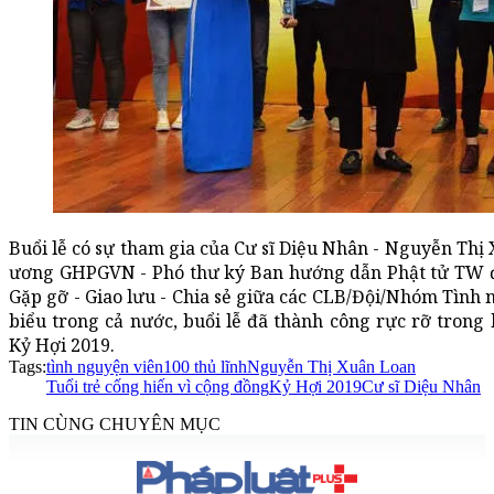
Buổi lễ có sự tham gia của Cư sĩ Diệu Nhân - Nguyễn Thị 
ương GHPGVN - Phó thư ký Ban hướng dẫn Phật tử TW đ
Gặp gỡ - Giao lưu - Chia sẻ giữa các CLB/Đội/Nhóm Tình 
biểu trong cả nước, buổi lễ đã thành công rực rỡ tro
Kỷ Hợi 2019.
Tags:
tình nguyện viên
100 thủ lĩnh
Nguyễn Thị Xuân Loan
Tuổi trẻ cống hiến vì cộng đồng
Kỷ Hợi 2019
Cư sĩ Diệu Nhân
TIN CÙNG CHUYÊN MỤC