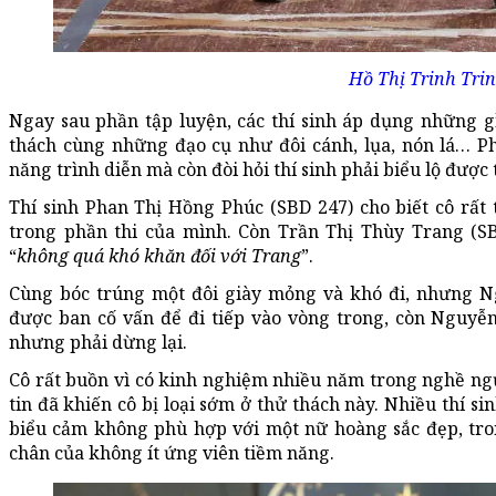
Hồ Thị Trinh Trin
Ngay sau phần tập luyện, các thí sinh áp dụng những 
thách cùng những đạo cụ như đôi cánh, lụa, nón lá… P
năng trình diễn mà còn đòi hỏi thí sinh phải biểu lộ được 
Thí sinh Phan Thị Hồng Phúc (SBD 247) cho biết cô rất t
trong phần thi của mình. Còn Trần Thị Thùy Trang (SB
“
không quá khó khăn đối với Trang
”.
Cùng bóc trúng một đôi giày mỏng và khó đi, nhưng N
được ban cố vấn để đi tiếp vào vòng trong, còn Nguyễ
nhưng phải dừng lại.
Cô rất buồn vì có kinh nghiệm nhiều năm trong nghề ng
tin đã khiến cô bị loại sớm ở thử thách này. Nhiều thí si
biểu cảm không phù hợp với một nữ hoàng sắc đẹp, tr
chân của không ít ứng viên tiềm năng.