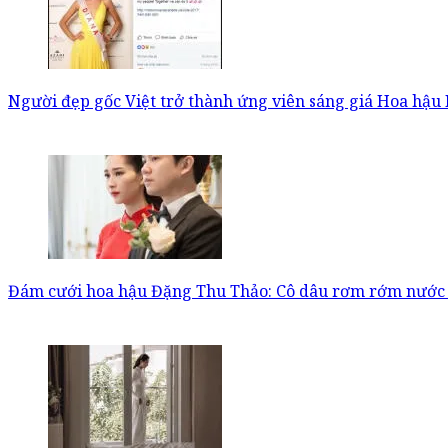
Người đẹp gốc Việt trở thành ứng viên sáng giá Hoa hậu
Đám cưới hoa hậu Đặng Thu Thảo: Cô dâu rơm rớm nước