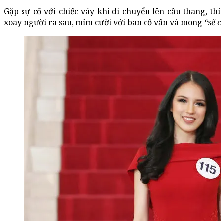
Gặp sự cố với chiếc váy khi di chuyển lên cầu thang, th
xoay người ra sau, mỉm cười với ban cố vấn và mong
“sẽ 