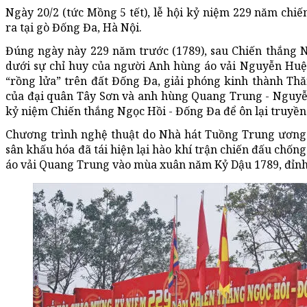
Ngày 20/2 (tức Mồng 5 tết), lễ hội kỷ niệm 229 năm chi
ra tại gò Đống Đa, Hà Nội.
Đúng ngày này 229 năm trước (1789), sau Chiến thắng N
dưới sự chỉ huy của người Anh hùng áo vải Nguyễn Huệ 
“rồng lửa” trên đất Đống Đa, giải phóng kinh thành Th
của đại quân Tây Sơn và anh hùng Quang Trung - Nguyễ
kỷ niệm Chiến thắng Ngọc Hồi - Đống Đa để ôn lại truyền
Chương trình nghệ thuật do Nhà hát Tuồng Trung ương t
sân khấu hóa đã tái hiện lại hào khí trận chiến đấu ch
áo vải Quang Trung vào mùa xuân năm Kỷ Dậu 1789, đỉnh 