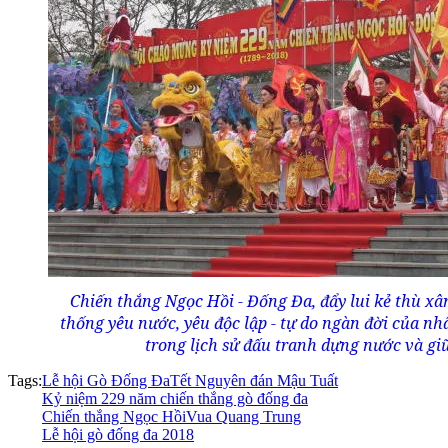
Chiến thắng Ngọc Hồi - Đống Đa, đẩy lui kẻ thù xâm
thống yêu nước, yêu độc lập - tự do ngàn đời của nh
trong lịch sử đấu tranh dựng nước và giữ
Tags:
Lễ hội Gò Đống Đa
Tết Nguyên đán Mậu Tuất
Kỷ niệm 229 năm chiến thắng gò đống đa
Chiến thắng Ngọc Hồi
Vua Quang Trung
Lễ hội gò đống đa 2018