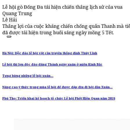
Lễ hội gò Đống Đa tái hiện chiến thắng lịch sử của vua
Quang Trung
Lê Hải
Thắng lợi của cuộc kháng chiến chống quân Thanh mà tiê
đã được tái hiện trong buổi sáng ngày mồng 5 Tết.
Hà Nội: Độc đáo lễ hội vật cầu truyền thống đình Thúy Lĩnh
Lễ hội thi lợn độc đáo dâng Thánh ngày xuân ở miền Kinh Bắc
Tưng bừng những lễ hội xuân…
Nâng cao ý thức trong mùa lễ hội để được dập dìu đi hội đầu Xuân…
Phú Thọ: Triển khai kế hoạch tổ chức Lễ hội Phết Hiền Quan năm 2018