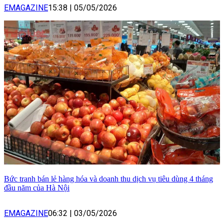
EMAGAZINE
15:38
|
05/05/2026
Bức tranh bán lẻ hàng hóa và doanh thu dịch vụ tiêu dùng 4 tháng
đầu năm của Hà Nội
EMAGAZINE
06:32
|
03/05/2026