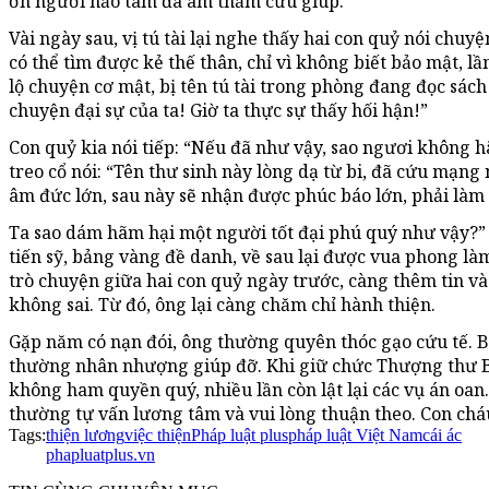
ơn người hảo tâm đã âm thầm cứu giúp.
Vài ngày sau, vị tú tài lại nghe thấy hai con quỷ nói chuyệ
có thể tìm được kẻ thế thân, chỉ vì không biết bảo mật, lầ
lộ chuyện cơ mật, bị tên tú tài trong phòng đang đọc sác
chuyện đại sự của ta! Giờ ta thực sự thấy hối hận!”
Con quỷ kia nói tiếp: “Nếu đã như vậy, sao ngươi không h
treo cổ nói: “Tên thư sinh này lòng dạ từ bi, đã cứu mạng
âm đức lớn, sau này sẽ nhận được phúc báo lớn, phải là
Ta sao dám hãm hại một người tốt đại phú quý như vậy?” S
tiến sỹ, bảng vàng đề danh, về sau lại được vua phong l
trò chuyện giữa hai con quỷ ngày trước, càng thêm tin v
không sai. Từ đó, ông lại càng chăm chỉ hành thiện.
Gặp năm có nạn đói, ông thường quyên thóc gạo cứu tế. 
thường nhân nhượng giúp đỡ. Khi giữ chức Thượng thư 
không ham quyền quý, nhiều lần còn lật lại các vụ án oa
thường tự vấn lương tâm và vui lòng thuận theo. Con cháu
Tags:
thiện lương
việc thiện
Pháp luật plus
pháp luật Việt Nam
cái ác
phapluatplus.vn