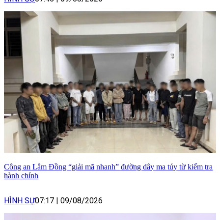
Công an Lâm Đồng “giải mã nhanh” đường dây ma túy từ kiểm tra
hành chính
HÌNH SỰ
07:17
|
09/08/2026