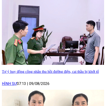
Tự ý huy động công nhân thu hồi đường điện, cai thầu bị khởi tố
HÌNH SỰ
07:13
|
09/08/2026