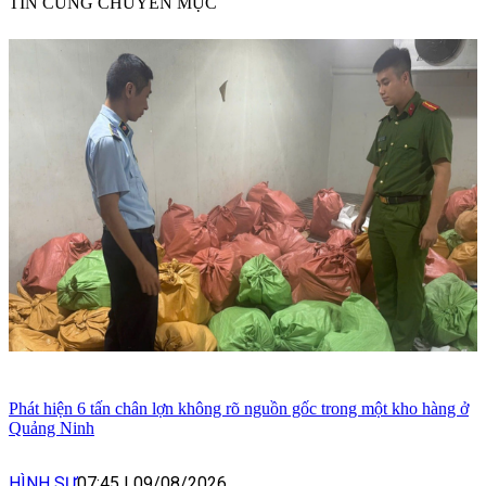
TIN CÙNG CHUYÊN MỤC
Phát hiện 6 tấn chân lợn không rõ nguồn gốc trong một kho hàng ở
Quảng Ninh
HÌNH SỰ
07:45
|
09/08/2026