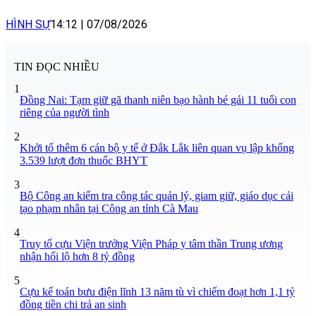
HÌNH SỰ
14:12
|
07/08/2026
TIN ĐỌC NHIỀU
1
Đồng Nai: Tạm giữ gã thanh niên bạo hành bé gái 11 tuổi con
riêng của người tình
2
Khởi tố thêm 6 cán bộ y tế ở Đắk Lắk liên quan vụ lập khống
3.539 lượt đơn thuốc BHYT
3
Bộ Công an kiểm tra công tác quản lý, giam giữ, giáo dục cải
tạo phạm nhân tại Công an tỉnh Cà Mau
4
Truy tố cựu Viện trưởng Viện Pháp y tâm thần Trung ương
nhận hối lộ hơn 8 tỷ đồng
5
Cựu kế toán bưu điện lĩnh 13 năm tù vì chiếm đoạt hơn 1,1 tỷ
đồng tiền chi trả an sinh