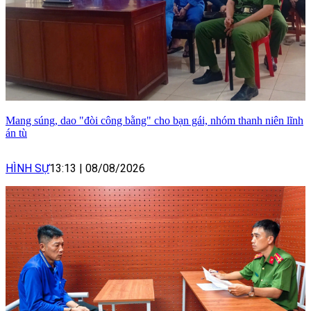
Mang súng, dao "đòi công bằng" cho bạn gái, nhóm thanh niên lĩnh
án tù
HÌNH SỰ
13:13
|
08/08/2026