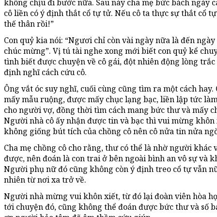
không chịu đi bước nữa. Sau này cha mẹ bức bách ngày c
cô liền có ý định thắt cổ tự tử. Nếu cô ta thực sự thắt cổ t
thế thân rồi!”
Con quỷ kia nói: “Ngươi chỉ còn vài ngày nữa là đến ngày 
chúc mừng”. Vị tú tài nghe xong mới biết con quỷ kể chuyện
tình biết được chuyện về cô gái, đột nhiên động lòng trắ
định nghĩ cách cứu cô.
Ông vắt óc suy nghĩ, cuối cùng cũng tìm ra một cách hay.
mấy mẫu ruộng, được mấy chục lạng bạc, liền lập tức làm
cho người vợ, đồng thời tìm cách mang bức thư và mấy ch
Người nhà cô ấy nhận được tin và bạc thì vui mừng khôn 
không giống bút tích của chồng cô nên cô nửa tin nửa ng
Cha mẹ chồng cô cho rằng, thư có thể là nhờ người khác v
được, nên đoán là con trai ở bên ngoài bình an vô sự và k
Người phụ nữ đó cũng không còn ý định treo cổ tự vẫn nữ
nhiên từ nơi xa trở về.
Người nhà mừng vui khôn xiết, từ đó lại đoàn viên hòa h
tới chuyện đó, cũng không thể đoán được bức thư và số b