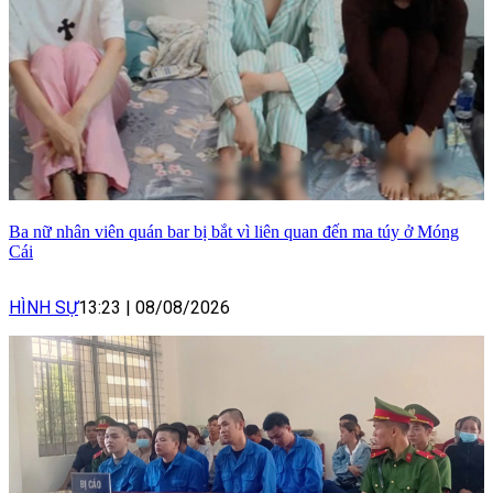
Ba nữ nhân viên quán bar bị bắt vì liên quan đến ma túy ở Móng
Cái
HÌNH SỰ
13:23
|
08/08/2026