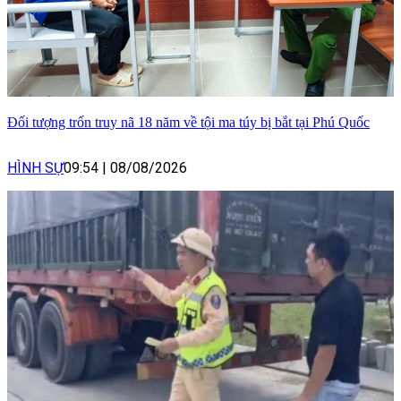
Đối tượng trốn truy nã 18 năm về tội ma túy bị bắt tại Phú Quốc
HÌNH SỰ
09:54
|
08/08/2026