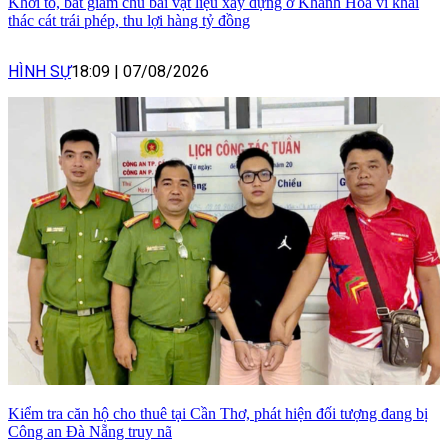
Khởi tố, bắt giam chủ bãi vật liệu xây dựng ở Khánh Hòa vì khai
thác cát trái phép, thu lợi hàng tỷ đồng
HÌNH SỰ
18:09
|
07/08/2026
Kiểm tra căn hộ cho thuê tại Cần Thơ, phát hiện đối tượng đang bị
Công an Đà Nẵng truy nã