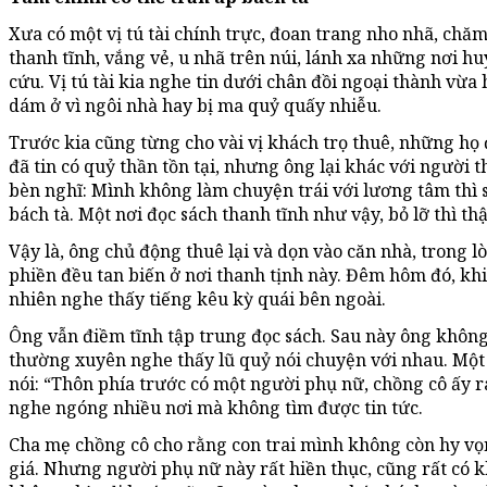
Xưa có một vị tú tài chính trực, đoan trang nho nhã, chăm
thanh tĩnh, vắng vẻ, u nhã trên núi, lánh xa những nơi h
cứu. Vị tú tài kia nghe tin dưới chân đồi ngoại thành vừ
dám ở vì ngôi nhà hay bị ma quỷ quấy nhiễu.
Trước kia cũng từng cho vài vị khách trọ thuê, những họ 
đã tin có quỷ thần tồn tại, nhưng ông lại khác với người
bèn nghĩ: Mình không làm chuyện trái với lương tâm thì s
bách tà. Một nơi đọc sách thanh tĩnh như vậy, bỏ lỡ thì thậ
Vậy là, ông chủ động thuê lại và dọn vào căn nhà, trong 
phiền đều tan biến ở nơi thanh tịnh này. Đêm hôm đó, khi 
nhiên nghe thấy tiếng kêu kỳ quái bên ngoài.
Ông vẫn điềm tĩnh tập trung đọc sách. Sau này ông khô
thường xuyên nghe thấy lũ quỷ nói chuyện với nhau. Một
nói: “Thôn phía trước có một người phụ nữ, chồng cô ấy 
nghe ngóng nhiều nơi mà không tìm được tin tức.
Cha mẹ chồng cô cho rằng con trai mình không còn hy vọn
giá. Nhưng người phụ nữ này rất hiền thục, cũng rất có kh