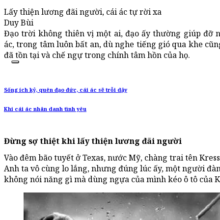
Lấy thiện lương đãi người, cái ác tự rời xa
Duy Bùi
Đạo trời không thiên vị một ai, đạo ấy thường giúp đỡ 
ác, trong tâm luôn bất an, dù nghe tiếng gió qua khe cũ
đã tồn tại và chế ngự trong chính tâm hồn của họ.
Sống ích kỷ, quên đạo đức, cái ác sẽ trỗi dậy
Khi cái ác nhân danh tình yêu
Đừng sợ thiệt khi lấy thiện lương đãi người
Vào đêm bão tuyết ở Texas, nước Mỹ, chàng trai tên Kress đ
Anh ta vô cùng lo lắng, nhưng đúng lúc ấy, một người đàn
không nói năng gì mà dùng ngựa của mình kéo ô tô của Kr