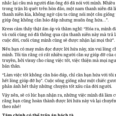
nhắc lại câu mà người đàn ông đó đã nói với mình. Nhiều 
trong trận lũ quét trên hòn đảo, một nam thanh niên đã 
thanh niên kia, không ngờ cậu ta cũng nói một câu giống 
giúp ông không cần báo đáp nhưng muốn ông hứa…”.
Kress cảm thấy thật ấm áp và thầm nghĩ: “Hóa ra, mình đ
và cuối cùng nó đã thông qua cậu thanh niên này mà trả 
cuộc đời, cuối cùng mình cũng sẽ được nhận lại mọi thứ”.
Nếu bạn có may mắn đọc được lời hứa này, xin vui lòng c
mình. Tôi tin rằng có rất nhiều người cần sự giúp đỡ của 
truyền, bởi vìsuy cho cùng việc tốt, việc thiện mà mọi ngư
bản thân.
“Làm việc tốt không cần báo đáp, chỉ cần bạn hứa với tô
hết lòng giúp đỡ họ”. Cuộc sống giống như một chiếc gươn
phản ánh hết thảy những chuyện tốt xấu của đời người.
Vậy nên, sẽ có lúc bạn nhận ra, những việc mình đã làm c
rằng bạn cũng hoàn thành được lời hứa này và lại chuyển
theo nhé!
Tâm chính có thể trấn áp bách tà