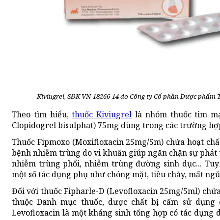
Kiviugrel, SĐK VN-18266-14 do Công ty Cổ phần Dược phẩm
Theo tìm hiểu,
thuốc Kiviugrel
là nhóm thuốc tim mạ
Clopidogrel bisulphat) 75mg dùng trong các trường hợ
Thuốc Fipmoxo (Moxifloxacin 25mg/5m) chứa hoạt chất
bệnh nhiễm trùng do vi khuẩn giúp ngăn chặn sự phát 
nhiễm trùng phổi, nhiễm trùng đường sinh dục... Tuy
một số tác dụng phụ như chóng mặt, tiêu chảy, mất ng
Đối với thuốc Fipharle-D (Levofloxacin 25mg/5ml) chứ
thuộc Danh mục thuốc, dược chất bị cấm sử dụng q
Levofloxacin là một kháng sinh tổng hợp có tác dụng