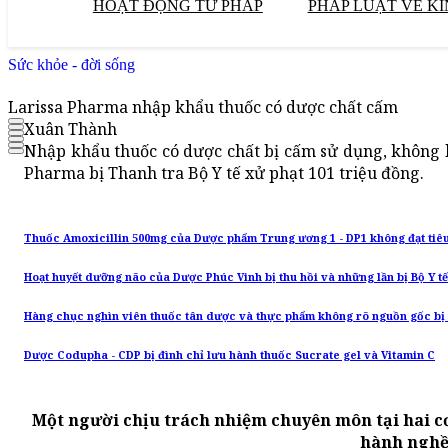
HOẠT ĐỘNG TƯ PHÁP
PHÁP LUẬT VỀ KI
Sức khỏe - đời sống
Larissa Pharma nhập khẩu thuốc có dược chất cấm
Xuân Thành
Nhập khẩu thuốc có dược chất bị cấm sử dụng, không b
Pharma bị Thanh tra Bộ Y tế xử phạt 101 triệu đồng.
Thuốc Amoxicillin 500mg của Dược phẩm Trung ương 1 - DP1 không đạt tiê
Hoạt huyết dưỡng não của Dược Phúc Vinh bị thu hồi và những lần bị Bộ Y tế
Hàng chục nghìn viên thuốc tân dược và thực phẩm không rõ nguồn gốc bị b
Dược Codupha - CDP bị đình chỉ lưu hành thuốc Sucrate gel và Vitamin C
Một người chịu trách nhiệm chuyên môn tại hai c
hành ngh