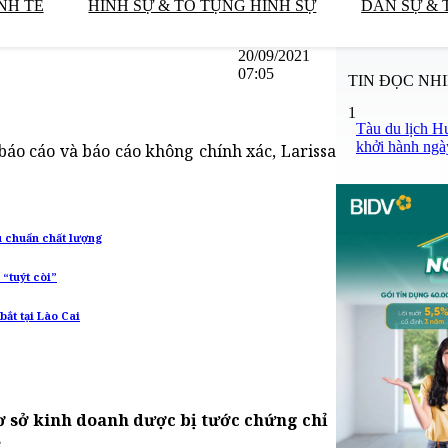
NH TẾ
HÌNH SỰ & TỐ TỤNG HÌNH SỰ
DÂN SỰ & 
20/09/2021
07:05
TIN ĐỌC NH
1
Tàu du lịch H
khởi hành ngà
áo cáo và báo cáo không chính xác, Larissa
u chuẩn chất lượng
 “tuýt còi”
ắt tại Lào Cai
ơ sở kinh doanh dược bị tước chứng chỉ
ề