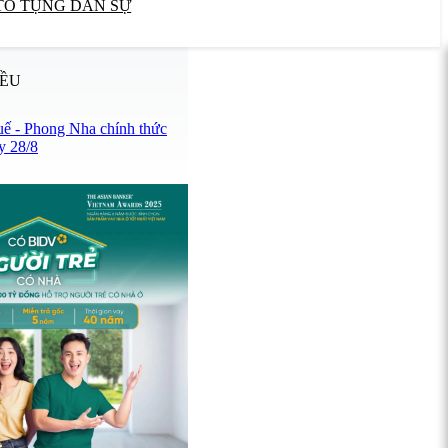
TỐ TỤNG DÂN SỰ
IỀU
uế - Phong Nha chính thức
y 28/8