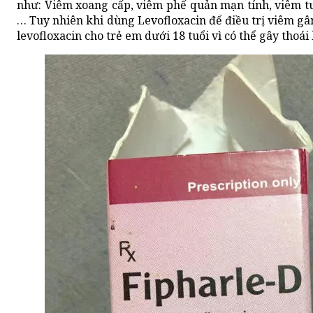
như: Viêm xoang cấp, viêm phế quản mạn tính, viêm tu
… Tuy nhiên khi dùng Levofloxacin để điều trị viêm gâ
levofloxacin cho trẻ em dưới 18 tuổi vì có thể gây thoá