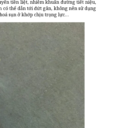
yến tiền liệt, nhiễm khuẩn đường tiết niệu,
n có thể dẫn tới đứt gân, không nên sử dụng
i hoá sụn ở khớp chịu trọng lực…