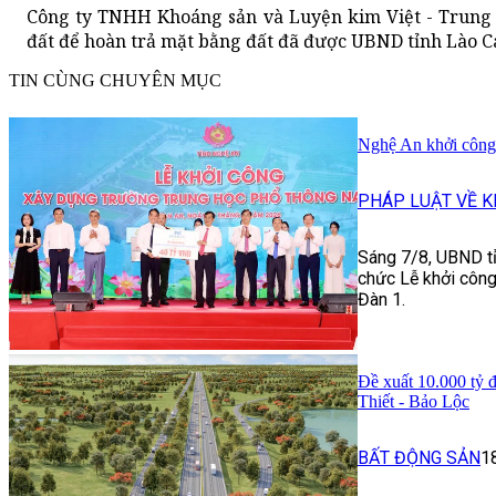
Công ty TNHH Khoáng sản và Luyện kim Việt - Trung có
đất để hoàn trả mặt bằng đất đã được UBND tỉnh Lào Ca
TIN CÙNG CHUYÊN MỤC
Nghệ An khởi côn
PHÁP LUẬT VỀ K
Sáng 7/8, UBND tỉn
chức Lễ khởi côn
Đàn 1.
Đề xuất 10.000 tỷ 
Thiết - Bảo Lộc
BẤT ĐỘNG SẢN
1