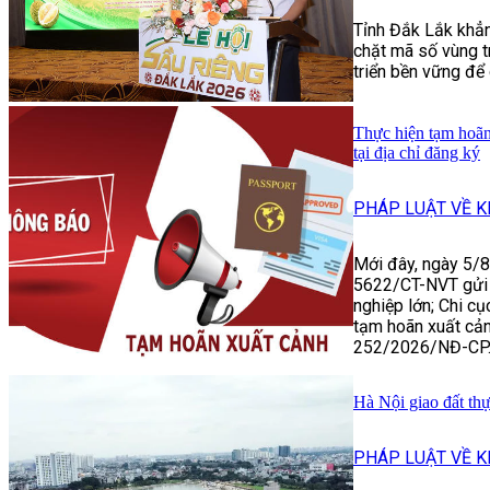
Tỉnh Đắk Lắk khẳn
chặt mã số vùng t
triển bền vững để 
Thực hiện tạm hoãn
tại địa chỉ đăng ký
PHÁP LUẬT VỀ K
Mới đây, ngày 5/
5622/CT-NVT gửi T
nghiệp lớn; Chi cụ
tạm hoãn xuất cản
252/2026/NĐ-CP
Hà Nội giao đất th
PHÁP LUẬT VỀ K