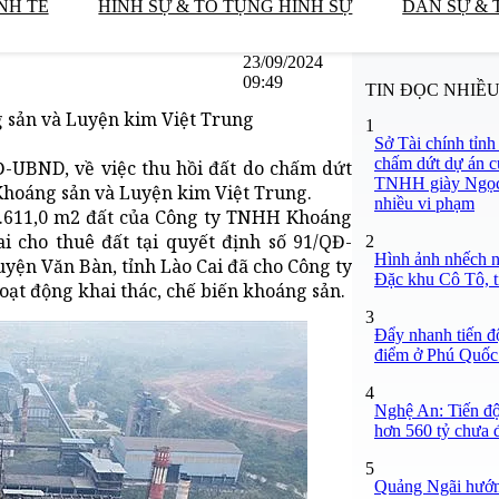
NH TẾ
HÌNH SỰ & TỐ TỤNG HÌNH SỰ
DÂN SỰ & 
23/09/2024
09:49
TIN ĐỌC NHIỀ
g sản và Luyện kim Việt Trung
1
Sở Tài chính tỉn
chấm dứt dự án c
Đ-UBND, về việc thu hồi đất do chấm dứt
TNHH giày Ngọc 
Khoáng sản và Luyện kim Việt Trung.
nhiều vi phạm
03.611,0 m2 đất của Công ty TNHH Khoáng
 cho thuê đất tại quyết định số 91/QĐ-
2
Hình ảnh nhếch nh
uyện Văn Bàn, tỉnh Lào Cai đã cho Công ty
Đặc khu Cô Tô, 
ạt động khai thác, chế biến khoáng sản.
3
Đẩy nhanh tiến độ
điểm ở Phú Quốc
4
Nghệ An: Tiến độ
hơn 560 tỷ chưa 
5
Quảng Ngãi hướng