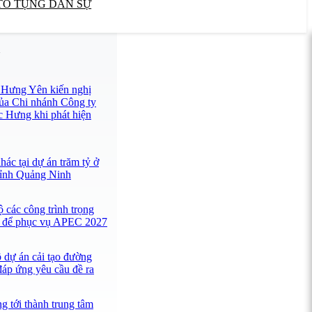
TỐ TỤNG DÂN SỰ
U
h Hưng Yên kiến nghị
ủa Chi nhánh Công ty
Hưng khi phát hiện
ác tại dự án trăm tỷ ở
tỉnh Quảng Ninh
 các công trình trọng
 để phục vụ APEC 2027
 dự án cải tạo đường
đáp ứng yêu cầu đề ra
 tới thành trung tâm