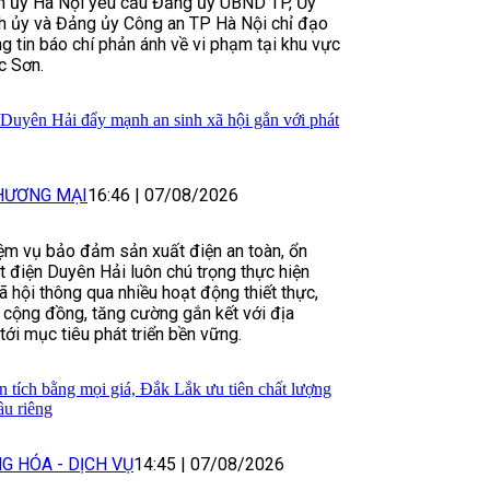
h ủy Hà Nội yêu cầu Đảng ủy UBND TP, Ủy
h ủy và Đảng ủy Công an TP Hà Nội chỉ đạo
ng tin báo chí phản ánh về vi phạm tại khu vực
c Sơn.
 Duyên Hải đẩy mạnh an sinh xã hội gắn với phát
HƯƠNG MẠI
16:46
|
07/08/2026
ệm vụ bảo đảm sản xuất điện an toàn, ổn
t điện Duyên Hải luôn chú trọng thực hiện
ã hội thông qua nhiều hoạt động thiết thực,
cộng đồng, tăng cường gắn kết với địa
ới mục tiêu phát triển bền vững.
 tích bằng mọi giá, Đắk Lắk ưu tiên chất lượng
ầu riêng
G HÓA - DỊCH VỤ
14:45
|
07/08/2026