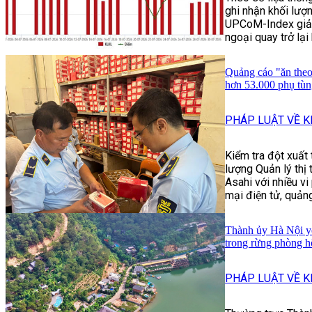
ghi nhận khối lượ
UPCoM-Index giảm
ngoại quay trở lại
Quảng cáo "ăn theo
hơn 53.000 phụ tùn
PHÁP LUẬT VỀ K
Kiểm tra đột xuất 
lượng Quản lý thị 
Asahi với nhiều v
mại điện tử, quảng
Thành ủy Hà Nội yê
trong rừng phòng 
PHÁP LUẬT VỀ K