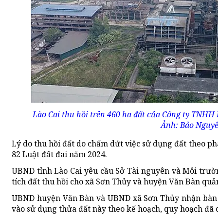
Lào Cai thu hồi trên 460 ha đất của Công ty TNHH
Ảnh: Bảo Nguy
Lý do thu hồi đất do chấm dứt việc sử dụng đất theo phá
82 Luật đất đai năm 2024.
UBND tỉnh Lào Cai yêu cầu Sở Tài nguyên và Môi trườn
tích đất thu hồi cho xã Sơn Thủy và huyện Văn Bàn quản
UBND huyện Văn Bàn và UBND xã Sơn Thủy nhận bàn gi
vào sử dụng thửa đất này theo kế hoạch, quy hoạch đã 