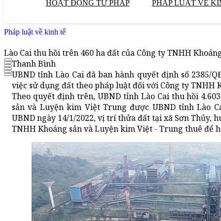
HOẠT ĐỘNG TƯ PHÁP
PHÁP LUẬT VỀ KI
Pháp luật về kinh tế
Lào Cai thu hồi trên 460 ha đất của Công ty TNHH Khoán
Thanh Bình
UBND tỉnh Lào Cai đã ban hành quyết định số 2385/Q
việc sử dụng đất theo pháp luật đối với Công ty TNHH 
Theo quyết định trên, UBND tỉnh Lào Cai thu hồi 4.6
sản và Luyện kim Việt Trung được UBND tỉnh Lào Cai
UBND ngày 14/1/2022, vị trí thửa đất tại xã Sơn Thủy, h
TNHH Khoáng sản và Luyện kim Việt - Trung thuê để ho