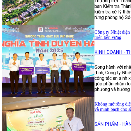
Thường trực Thàn
ban Kiểm tra Thàn
kiểm tra xử lý thô
rừng phòng hộ Só
Công ty Nhiệt điện
triển bền vững
KINH DOANH - T
Song hành với nhi
định, Công ty Nhiệ
công tác an sinh x
góp phần chăm lo 
phương và hướng t
Không mở rộng diện
và minh bạch cho s
SẢN PHẨM - HÀN