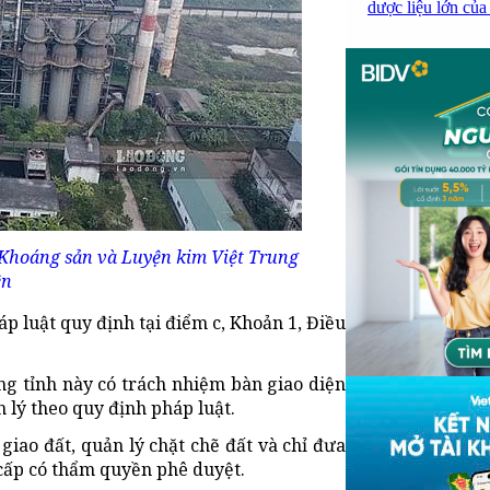
dược liệu lớn của
 Khoáng sản và Luyện kim Việt Trung
ên
p luật quy định tại điểm c, Khoản 1, Điều
g tỉnh này có trách nhiệm bàn giao diện
 lý theo quy định pháp luật.
ao đất, quản lý chặt chẽ đất và chỉ đưa
cấp có thẩm quyền phê duyệt.