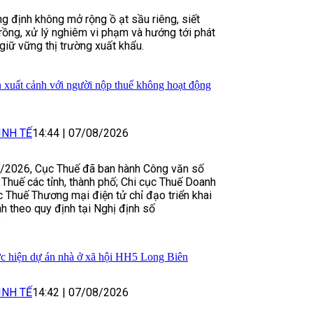
g định không mở rộng ồ ạt sầu riêng, siết
rồng, xử lý nghiêm vi phạm và hướng tới phát
giữ vững thị trường xuất khẩu.
 xuất cảnh với người nộp thuế không hoạt động
INH TẾ
14:44
|
07/08/2026
8/2026, Cục Thuế đã ban hành Công văn số
huế các tỉnh, thành phố; Chi cục Thuế Doanh
c Thuế Thương mại điện tử chỉ đạo triển khai
h theo quy định tại Nghị định số
.
ực hiện dự án nhà ở xã hội HH5 Long Biên
INH TẾ
14:42
|
07/08/2026