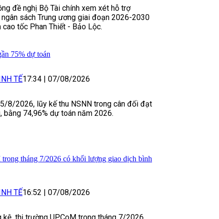
g đề nghị Bộ Tài chính xem xét hỗ trợ
ừ ngân sách Trung ương giai đoạn 2026-2030
n cao tốc Phan Thiết - Bảo Lộc.
gần 75% dự toán
INH TẾ
17:34
|
07/08/2026
 5/8/2026, lũy kế thu NSNN trong cân đối đạt
g, bằng 74,96% dự toán năm 2026.
rong tháng 7/2026 có khối lượng giao dịch bình
INH TẾ
16:52
|
07/08/2026
g kê, thị trường UPCoM trong tháng 7/2026