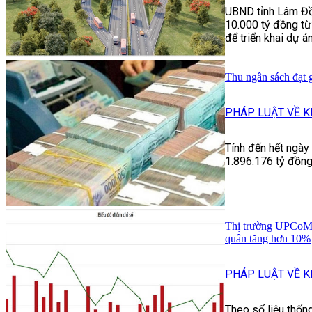
UBND tỉnh Lâm Đồn
10.000 tỷ đồng t
để triển khai dự á
Thu ngân sách đạt 
PHÁP LUẬT VỀ K
Tính đến hết ngày
1.896.176 tỷ đồn
Thị trường UPCoM t
quân tăng hơn 10%
PHÁP LUẬT VỀ K
Theo số liệu thốn