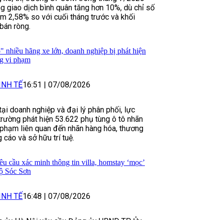
ng giao dịch bình quân tăng hơn 10%, dù chỉ số
 2,58% so với cuối tháng trước và khối
 bán ròng.
" nhiều hãng xe lớn, doanh nghiệp bị phát hiện
g vi phạm
INH TẾ
16:51
|
07/08/2026
tại doanh nghiệp và đại lý phân phối, lực
trường phát hiện 53.622 phụ tùng ô tô nhãn
i phạm liên quan đến nhãn hàng hóa, thương
 cáo và sở hữu trí tuệ.
u cầu xác minh thông tin villa, homstay ‘mọc’
hộ Sóc Sơn
INH TẾ
16:48
|
07/08/2026