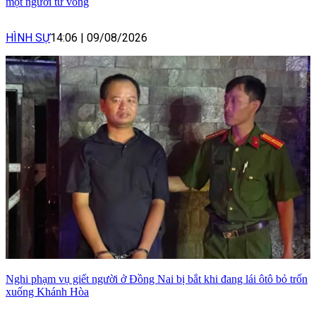
một người tử vong
HÌNH SỰ
14:06
|
09/08/2026
Nghi phạm vụ giết người ở Đồng Nai bị bắt khi đang lái ôtô bỏ trốn
xuống Khánh Hòa