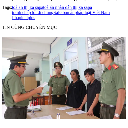
Tags:
toà án thị xã sapa
toà án nhân dân thị xã sapa
tranh chấp lối đi chung
SaPa
bản án
pháp luật Việt Nam
Phapluatplus
TIN CÙNG CHUYÊN MỤC