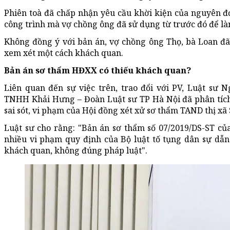
Phiên toà đã chấp nhận yêu cầu khời kiện của nguyên đ
công trình mà vợ chồng ông đã sử dụng từ trước đó để làm
Không đồng ý với bản án, vợ chồng ông Thọ, bà Loan đã
xem xét một cách khách quan.
Bản án sơ thẩm HĐXX có thiếu khách quan?
Liên quan đến sự việc trên, trao đổi với PV, Luật sư 
TNHH Khải Hưng – Đoàn Luật sư TP Hà Nội đã phân tí
sai sót, vi phạm của Hội đồng xét xử sơ thẩm TAND thị xã 
Luật sư cho rằng: "Bản án sơ thẩm số 07/2019/DS-ST củ
nhiều vi phạm quy định của Bộ luật tố tụng dân sự dẫ
khách quan, không đúng pháp luật".