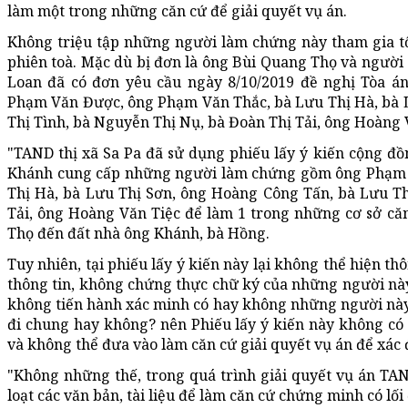
làm một trong những căn cứ để giải quyết vụ án.
Không triệu tập những người làm chứng này tham gia tố
phiên toà. Mặc dù bị đơn là ông Bùi Quang Thọ và người 
Loan đã có đơn yêu cầu ngày 8/10/2019 đề nghị Tòa á
Phạm Văn Được, ông Phạm Văn Thắc, bà Lưu Thị Hà, bà 
Thị Tình, bà Nguyễn Thị Nụ, bà Đoàn Thị Tải, ông Hoàng 
"TAND thị xã Sa Pa đã sử dụng phiếu lấy ý kiến cộng đ
Khánh cung cấp những người làm chứng gồm ông Phạm 
Thị Hà, bà Lưu Thị Sơn, ông Hoàng Công Tấn, bà Lưu T
Tải, ông Hoàng Văn Tiệc để làm 1 trong những cơ sở căn
Thọ đến đất nhà ông Khánh, bà Hồng.
Tuy nhiên, tại phiếu lấy ý kiến này lại không thể hiện t
thông tin, không chứng thực chữ ký của những người nà
không tiến hành xác minh có hay không những người này, s
đi chung hay không? nên Phiếu lấy ý kiến này không có
và không thể đưa vào làm căn cứ giải quyết vụ án để xác đ
"Không những thế, trong quá trình giải quyết vụ án TAND
loạt các văn bản, tài liệu để làm căn cứ chứng minh có lối