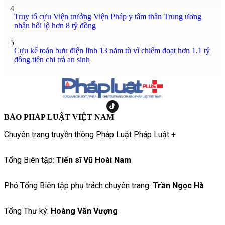
4
Truy tố cựu Viện trưởng Viện Pháp y tâm thần Trung ương
nhận hối lộ hơn 8 tỷ đồng
5
Cựu kế toán bưu điện lĩnh 13 năm tù vì chiếm đoạt hơn 1,1 tỷ
đồng tiền chi trả an sinh
BÁO PHÁP LUẬT VIỆT NAM
Chuyên trang truyền thông Pháp Luật Pháp Luật +
Tổng Biên tập:
Tiến sĩ Vũ Hoài Nam
Phó Tổng Biên tập phụ trách chuyên trang:
Trần Ngọc Hà
Tổng Thư ký:
Hoàng Văn Vượng