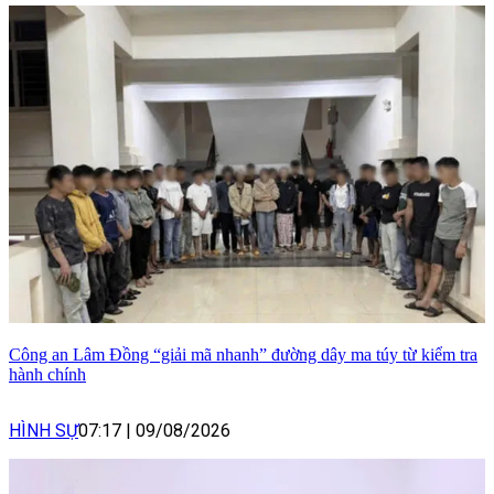
Công an Lâm Đồng “giải mã nhanh” đường dây ma túy từ kiểm tra
hành chính
HÌNH SỰ
07:17
|
09/08/2026