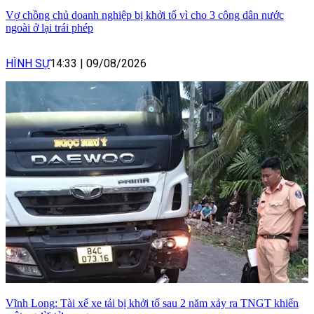
Vợ chồng chủ doanh nghiệp bị khởi tố vì cho 3 công dân nước
ngoài ở lại trái phép
HÌNH SỰ
14:33
|
09/08/2026
Vĩnh Long: Tài xế xe tải bị khởi tố sau 2 năm xảy ra TNGT khiến