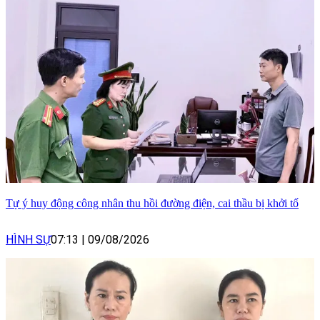
Tự ý huy động công nhân thu hồi đường điện, cai thầu bị khởi tố
HÌNH SỰ
07:13
|
09/08/2026