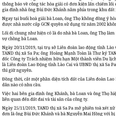
thông báo về công tác hòa giải có đơn kiện lấn chiếm lối 
gia đình nhà ông Bùi Đức Khánh nằm phía trong khu đất 
Ngay tại buổi hoà giải bà Loan, ông Thọ không đồng ý hòa 
được nhà nước cấp GCN quyền sử dụng từ năm 2002 không
Lối đi chung như hiện có là do nhà bà Loan, ông Thọ làm 
vợ chồng bà Loan.
Ngày 20/11/2019, tại trụ sở Liên đoàn lao động tỉnh L
TAND thị xã Sa Pa; ông Hoàng Mạnh Toàn là Thư ký TAN
đốc Công ty Trách nhiệm hữu hạn Một thành viên Du lịc
là Liên đoàn Lao Động tỉnh Lào Cai và UBND thị xã Sa Pa
thì giữ nguyên.
Đồng thời, cắt một phần diện tích đất của Liên đoàn Lao 
dân nào có nhu cầu.
Việc hai bên gia đình ông Khánh, bà Loan và ông Thọ hi
liên quan đến đất đai và tài sản của công ty.
Ngày 25/11/2019, TAND thị xã Sa Pa mở phiên toà xét xử 
đơn là ông Bùi Đức Khánh và bà Nguyễn Mai Hồng với bị 