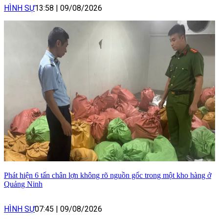
HÌNH SỰ
13:58
|
09/08/2026
Phát hiện 6 tấn chân lợn không rõ nguồn gốc trong một kho hàng ở
Quảng Ninh
HÌNH SỰ
07:45
|
09/08/2026