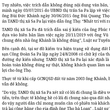
Tuy nhiên, việc trích dẫn không đúng nội dung văn bản, t
minh ngày 03/07/2015 do UBND thị trấn Sa Pa lập về việc 
ông Bùi Đức Khánh ngày 30/06/2015 ông Bùi Quang Thọ
án TAND thị xã Sa Pa lại viện dẫn ông Thọ: “Nhất trí với r
TAND thị xã Sa Pa đã trích dẫn sai ý kiến của ông Phúc 
dựa vào biên bản làm việc ngày 20/11/2019 với ông Vũ 
chung đến nhà ông Khánh là không đúng", Luật sư Tuyến 
Bên cạnh đó, tại sơ đồ kiểm tra hiện trạng sử dụng đấ
sạn Công Đoàn Sa Pa lập ngày 24/8/2008 có chữ ký của tha
đường dự kiến nhưng TAND thị xã Sa Pa lại xác định là c
hoàn toàn không đúng sự thật, không khách quan làm s
lợi cho ông Thọ.
Thực tế từ khi cấp GCNQSD đất từ năm 2003 ông Khánh, b
vẫn để không.
"Do vậy, TAND thị xã Sa Pa xét xử có lối đi chung là điều 
tiễn, trên thực tế không hề có lối đi chung nào qua đất 
do vậy người dân chỉ mong muốn cần có phiên toà khách
trả lại công bằng cho gia đình ông Thọ bà Loan" , Luật s