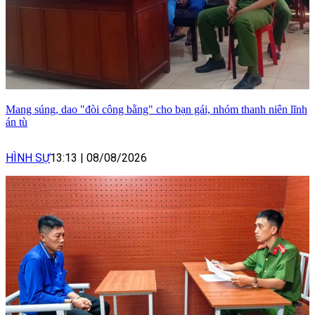
Mang súng, dao "đòi công bằng" cho bạn gái, nhóm thanh niên lĩnh
án tù
HÌNH SỰ
13:13
|
08/08/2026