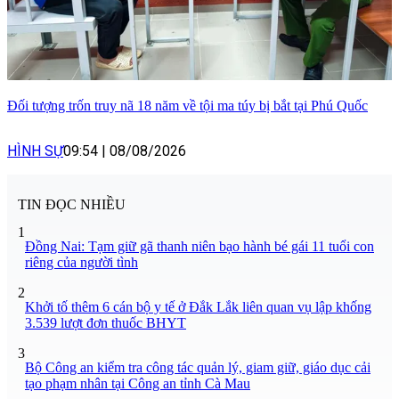
Đối tượng trốn truy nã 18 năm về tội ma túy bị bắt tại Phú Quốc
HÌNH SỰ
09:54
|
08/08/2026
TIN ĐỌC NHIỀU
1
Đồng Nai: Tạm giữ gã thanh niên bạo hành bé gái 11 tuổi con
riêng của người tình
2
Khởi tố thêm 6 cán bộ y tế ở Đắk Lắk liên quan vụ lập khống
3.539 lượt đơn thuốc BHYT
3
Bộ Công an kiểm tra công tác quản lý, giam giữ, giáo dục cải
tạo phạm nhân tại Công an tỉnh Cà Mau