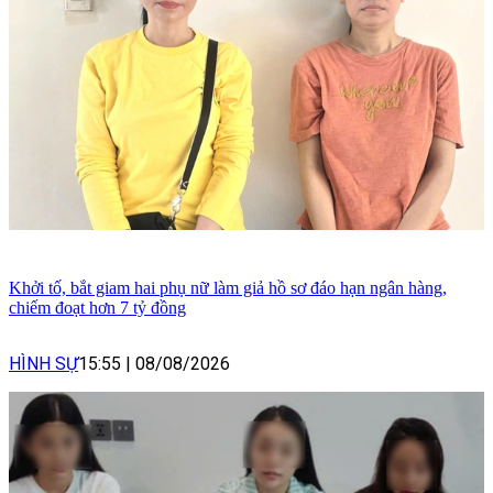
Khởi tố, bắt giam hai phụ nữ làm giả hồ sơ đáo hạn ngân hàng,
chiếm đoạt hơn 7 tỷ đồng
HÌNH SỰ
15:55
|
08/08/2026