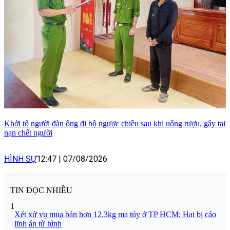
Khởi tố người đàn ông đi bộ ngược chiều sau khi uống rượu, gây tai
nạn chết người
HÌNH SỰ
12:47
|
07/08/2026
TIN ĐỌC NHIỀU
1
Xét xử vụ mua bán hơn 12,3kg ma túy ở TP HCM: Hai bị cáo
lĩnh án tử hình