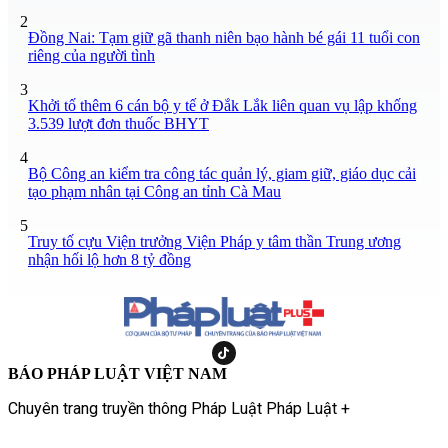
2
Đồng Nai: Tạm giữ gã thanh niên bạo hành bé gái 11 tuổi con
riêng của người tình
3
Khởi tố thêm 6 cán bộ y tế ở Đắk Lắk liên quan vụ lập khống
3.539 lượt đơn thuốc BHYT
4
Bộ Công an kiểm tra công tác quản lý, giam giữ, giáo dục cải
tạo phạm nhân tại Công an tỉnh Cà Mau
5
Truy tố cựu Viện trưởng Viện Pháp y tâm thần Trung ương
nhận hối lộ hơn 8 tỷ đồng
BÁO PHÁP LUẬT VIỆT NAM
Chuyên trang truyền thông Pháp Luật Pháp Luật +