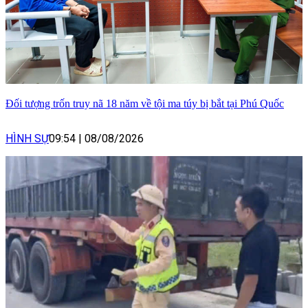
Đối tượng trốn truy nã 18 năm về tội ma túy bị bắt tại Phú Quốc
HÌNH SỰ
09:54
|
08/08/2026