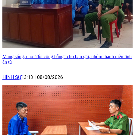
Mang súng, dao "đòi công bằng" cho bạn gái, nhóm thanh niên lĩnh
án tù
HÌNH SỰ
13:13
|
08/08/2026