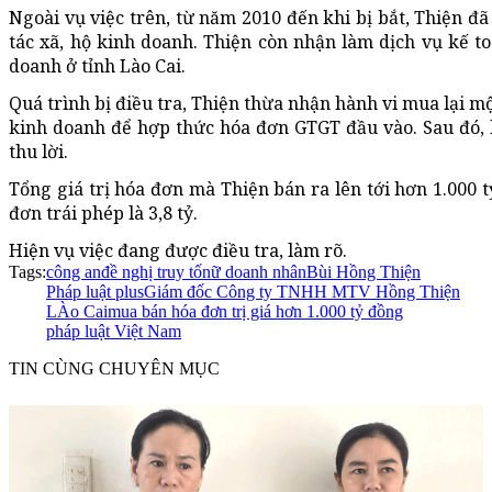
Ngoài vụ việc trên, từ năm 2010 đến khi bị bắt, Thiện đ
tác xã, hộ kinh doanh. Thiện còn nhận làm dịch vụ kế toá
doanh ở tỉnh Lào Cai.
Quá trình bị điều tra, Thiện thừa nhận hành vi mua lại m
kinh doanh để hợp thức hóa đơn GTGT đầu vào. Sau đó, 
thu lời.
Tổng giá trị hóa đơn mà Thiện bán ra lên tới hơn 1.000 t
đơn trái phép là 3,8 tỷ.
Hiện vụ việc đang được điều tra, làm rõ.
Tags:
công an
đề nghị truy tố
nữ doanh nhân
Bùi Hồng Thiện
Pháp luật plus
Giám đốc Công ty TNHH MTV Hồng Thiện
LÀo Cai
mua bán hóa đơn trị giá hơn 1.000 tỷ đồng
pháp luật Việt Nam
TIN CÙNG CHUYÊN MỤC