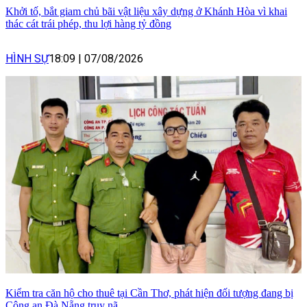
Khởi tố, bắt giam chủ bãi vật liệu xây dựng ở Khánh Hòa vì khai
thác cát trái phép, thu lợi hàng tỷ đồng
HÌNH SỰ
18:09
|
07/08/2026
Kiểm tra căn hộ cho thuê tại Cần Thơ, phát hiện đối tượng đang bị
Công an Đà Nẵng truy nã