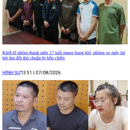
Khởi tố nhóm thanh niên 17 tuổi mang hung khí, phóng xe máy hú
hét tìm đối thủ chuẩn bị hỗn chiến
HÌNH SỰ
13:51
|
07/08/2026