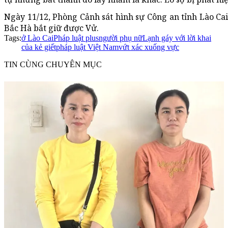
Ngày 11/12, Phòng Cảnh sát hình sự Công an tỉnh Lào Cai
Bắc Hà bắt giữ được Vử.
Tags:
ở Lào Cai
Pháp luật plus
người phụ nữ
Lạnh gáy với lời khai
của kẻ giết
pháp luật Việt Nam
vứt xác xuống vực
TIN CÙNG CHUYÊN MỤC