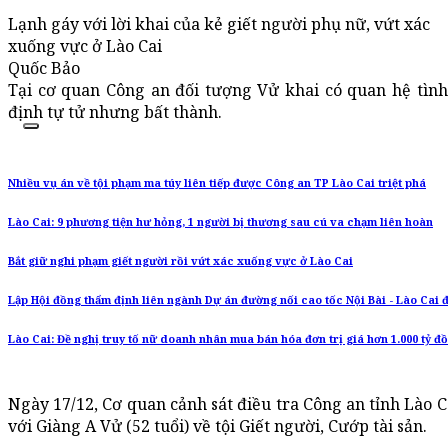
Lạnh gáy với lời khai của kẻ giết người phụ nữ, vứt xác
xuống vực ở Lào Cai
Quốc Bảo
Tại cơ quan Công an đối tượng Vử khai có quan hệ tình
định tự tử nhưng bất thành.
Nhiều vụ án về tội phạm ma túy liên tiếp được Công an TP Lào Cai triệt phá
Lào Cai: 9 phương tiện hư hỏng, 1 người bị thương sau cú va chạm liên hoàn
Bắt giữ nghi phạm giết người rồi vứt xác xuống vực ở Lào Cai
Lập Hội đồng thẩm định liên ngành Dự án đường nối cao tốc Nội Bài - Lào Cai 
Lào Cai: Đề nghị truy tố nữ doanh nhân mua bán hóa đơn trị giá hơn 1.000 tỷ đ
Ngày 17/12, Cơ quan cảnh sát điều tra Công an tỉnh Lào Ca
với Giàng A Vử (52 tuổi) về tội Giết người, Cướp tài sản.