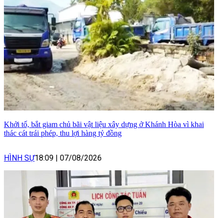
Khởi tố, bắt giam chủ bãi vật liệu xây dựng ở Khánh Hòa vì khai
thác cát trái phép, thu lợi hàng tỷ đồng
HÌNH SỰ
18:09
|
07/08/2026