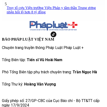
5
Truy tố cựu Viện trưởng Viện Pháp y tâm thần Trung ương
nhận hối lộ hơn 8 tỷ đồng
BÁO PHÁP LUẬT VIỆT NAM
Chuyên trang truyền thông Pháp Luật Pháp Luật +
Tổng Biên tập:
Tiến sĩ Vũ Hoài Nam
Phó Tổng Biên tập phụ trách chuyên trang:
Trần Ngọc Hà
Tổng Thư ký:
Hoàng Văn Vượng
Giấy phép số: 27/GP-CBC của Cục Báo chí - Bộ TT&TT cấp
ngày 17/9/2024