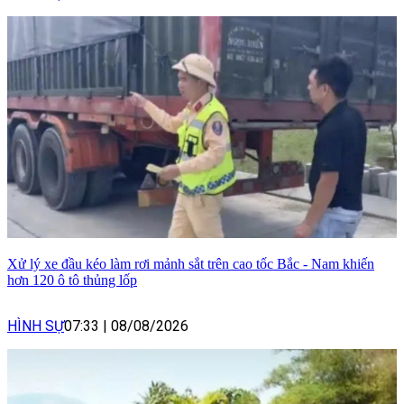
Xử lý xe đầu kéo làm rơi mảnh sắt trên cao tốc Bắc - Nam khiến
hơn 120 ô tô thủng lốp
HÌNH SỰ
07:33
|
08/08/2026