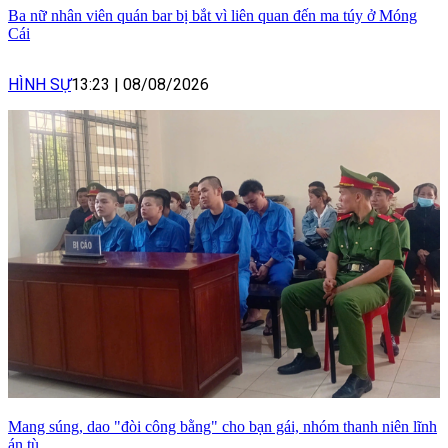
Ba nữ nhân viên quán bar bị bắt vì liên quan đến ma túy ở Móng
Cái
HÌNH SỰ
13:23
|
08/08/2026
Mang súng, dao "đòi công bằng" cho bạn gái, nhóm thanh niên lĩnh
án tù