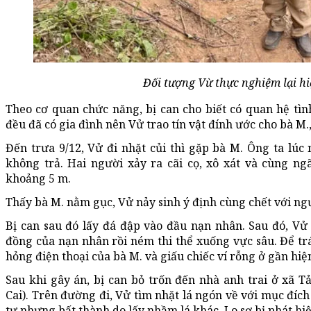
Đối tượng Vừ thực nghiệm lại hi
Theo cơ quan chức năng, bị can cho biết có quan hệ tìn
đều đã có gia đình nên Vử trao tín vật đính ước cho bà M.
Đến trưa 9/12, Vử đi nhặt củi thì gặp bà M. Ông ta lúc
không trả. Hai người xảy ra cãi cọ, xô xát và cùng ng
khoảng 5 m.
Thấy bà M. nằm gục, Vử nảy sinh ý định cùng chết với ngư
Bị can sau đó lấy đá đập vào đầu nạn nhân. Sau đó, Vử lụ
đồng của nạn nhân rồi ném thi thể xuống vực sâu. Để tr
hỏng điện thoại của bà M. và giấu chiếc ví rỗng ở gần hiệ
Sau khi gây án, bị can bỏ trốn đến nhà anh trai ở xã
Cai). Trên đường đi, Vử tìm nhặt lá ngón về với mục đích 
tự nhưng bất thành do lấy nhầm lá khác. Lo sợ bị phát hiệ