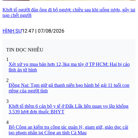
Khởi tố người đàn ông đi bộ ngược chiều sau khi uống rượu, gây tai
nạn chết người
HÌNH SỰ
12:47
|
07/08/2026
TIN ĐỌC NHIỀU
1
Xét xử vụ mua bán hơn 12,3kg ma túy ở TP HCM: Hai bị cáo
lĩnh án tử hình
2
Đồng Nai: Tạm giữ gã thanh niên bạo hành bé gái 11 tuổi con
riêng của người tình
3
Khởi tố thêm 6 cán bộ y tế ở Đắk Lắk liên quan vụ lập khống
3.539 lượt đơn thuốc BHYT
4
Bộ Công an kiểm tra công tác quản lý, giam giữ, giáo dục cải
tạo phạm nhân tại Công an tỉnh Cà Mau