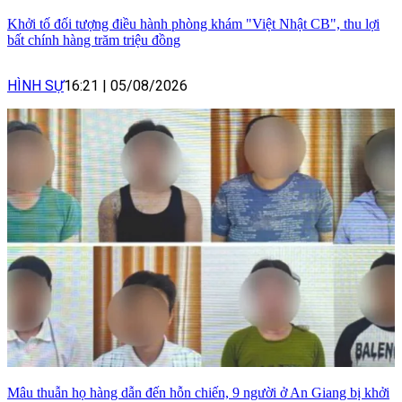
Khởi tố đối tượng điều hành phòng khám "Việt Nhật CB", thu lợi
bất chính hàng trăm triệu đồng
HÌNH SỰ
16:21
|
05/08/2026
Mâu thuẫn họ hàng dẫn đến hỗn chiến, 9 người ở An Giang bị khởi