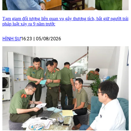
Tạm giam đối tượng liên quan vụ gây thương tích, bắt giữ người trái
pháp luật xảy ra 9 năm trước
HÌNH SỰ
16:23
|
05/08/2026