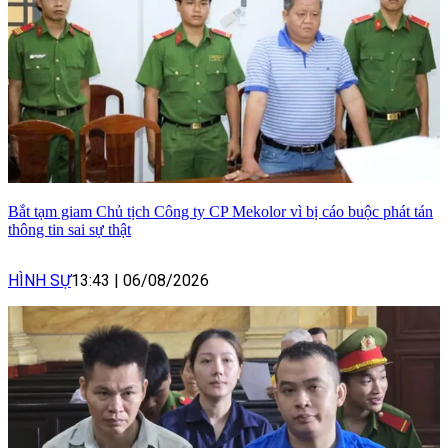
Bắt tạm giam Chủ tịch Công ty CP Mekolor vì bị cáo buộc phát tán
thông tin sai sự thật
HÌNH SỰ
13:43
|
06/08/2026