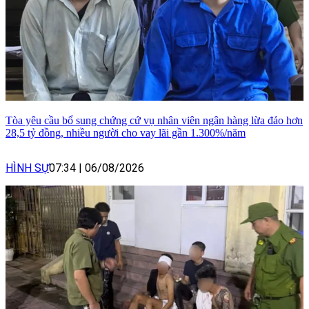
Tòa yêu cầu bổ sung chứng cứ vụ nhân viên ngân hàng lừa đảo hơn
28,5 tỷ đồng, nhiều người cho vay lãi gần 1.300%/năm
HÌNH SỰ
07:34
|
06/08/2026