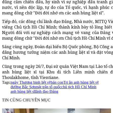
dũng cảm chiến đấu, hy sinh vì sự nghiệp đấu tranh gi
nước, vì nền độc lập, tự do của Tổ quốc, vì hạnh phúc
mang dòng chữ "Đời đời nhớ ơn các anh hùng liệt sĩ".
Tiếp đó, các đồng chí lãnh đạo Đảng, Nhà nước, MTTQ Vi
viếng Chủ tịch Hồ Chí Minh; thành kính bày tỏ lòng biết
Người đối với sự nghiệp cách mạng vẻ vang của Đảng v
mang dòng chữ "Đời đời nhớ ơn Chủ tịch Hồ Chí Minh vĩ đ
Sáng cùng ngày, Đoàn đại biểu Bộ Quốc phòng, Bộ Công a
dâng hương tưởng niệm các anh hùng liệt sĩ và đặt vòng
Chí Minh.
Cũng trong ngày 26/7, Đại sứ quán Việt Nam tại Lào tổ 
anh hùng liệt sĩ tại Khu di tích Liên minh chiến 
Thoulakhome, tỉnh Vientiane.
Tags:
ngày Thương binh liệt sỹ
bán con
Tri ân anh hùng liệt sỹ
đường Bắc Sơn
mặt trận tổ quốc
chủ tịch Hồ Chí Minh
anh hùng liệt sĩ
lãnh đạo Đảng
TIN CÙNG CHUYÊN MỤC