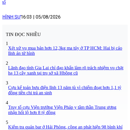
tố
HÌNH SỰ
16:03
|
05/08/2026
TIN ĐỌC NHIỀU
1
Xét xử vụ mua bán hơn 12,3kg ma túy ở TP HCM: Hai bị cáo
lĩnh án tử hình
2
Lãnh đạo tỉnh Gia Lai chỉ đạo khẩn làm rõ trách nhiệm vụ chặt
hạ 13 cây xanh tại trụ sở xã Hbông cũ
3
Cựu kế toán bưu điện lĩnh 13 năm tù vì chiếm đoạt hơn 1,1 tỷ
đồng tiền chi trả an sinh
4
Truy tố cựu Viện trưởng Viện Pháp y tâm thần Trung ương
nhận hối lộ hơn 8 tỷ đồng
5
Kiểm tra quán bar ở Hải Phòng, công an phát hiện 98 bình khí