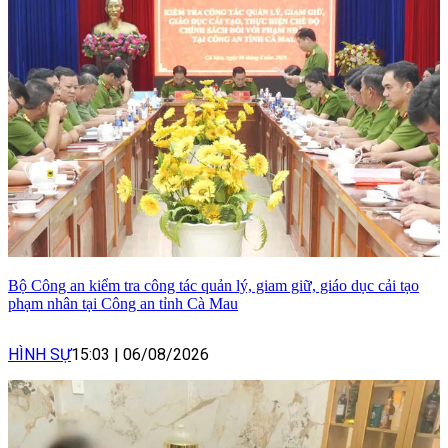
Bộ Công an kiểm tra công tác quản lý, giam giữ, giáo dục cải tạo
phạm nhân tại Công an tỉnh Cà Mau
HÌNH SỰ
15:03
|
06/08/2026