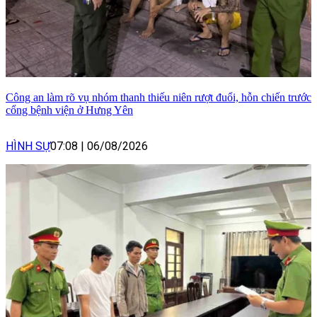
Công an làm rõ vụ nhóm thanh thiếu niên rượt đuổi, hỗn chiến trước
cổng bệnh viện ở Hưng Yên
HÌNH SỰ
07:08
|
06/08/2026