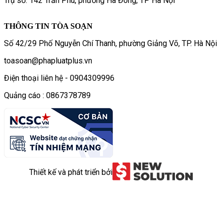
Trụ sở: 142 Trần Phú, phường Hà Đông, TP Hà Nội
THÔNG TIN TÒA SOẠN
Số 42/29 Phố Nguyễn Chí Thanh, phường Giảng Võ, TP. Hà Nội
toasoan@phapluatplus.vn
Điện thoại liên hệ - 0904309996
Quảng cáo : 0867378789
Thiết kế và phát triển bởi