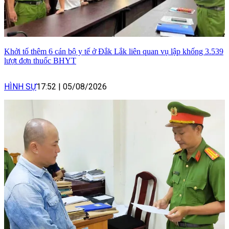
Khởi tố thêm 6 cán bộ y tế ở Đắk Lắk liên quan vụ lập khống 3.539
lượt đơn thuốc BHYT
HÌNH SỰ
17:52
|
05/08/2026