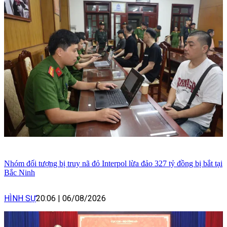
Nhóm đối tượng bị truy nã đỏ Interpol lừa đảo 327 tỷ đồng bị bắt tại
Bắc Ninh
HÌNH SỰ
20:06
|
06/08/2026