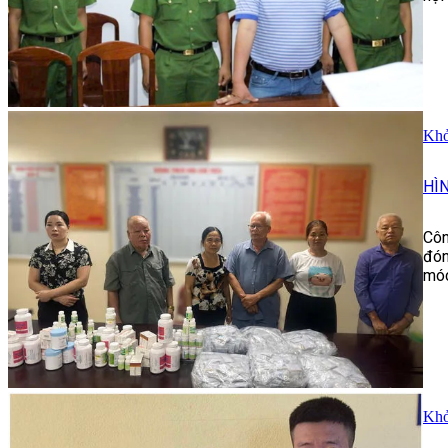
Khở
HÌ
Côn
đón
móc
Khở