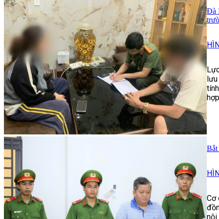
Đà 
trư
HÌ
Lực
lưu
tín
hợp
Bắt
HÌ
Cơ 
đồn
nội