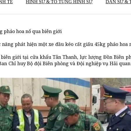
NH TẾ
HÌNH SỰ & TỐ TỤNG HÌNH SỰ
DÂN SỰ & 
g pháo hoa nổ qua biên giới
 năng phát hiện một xe đầu kéo cất giấu 45kg pháo hoa 
c biên giới tại cửa khẩu Tân Thanh, lực lượng Đồn Biên 
an Chỉ huy Bộ đội Biên phòng và Đội nghiệp vụ Hải quan