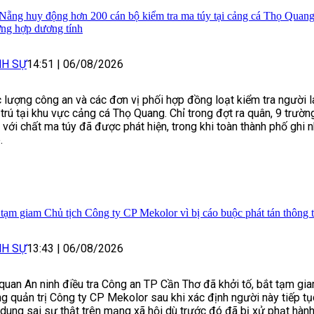
Nẵng huy động hơn 200 cán bộ kiểm tra ma túy tại cảng cá Thọ Quang,
ờng hợp dương tính
NH SỰ
14:51
|
06/08/2026
 lượng công an và các đơn vị phối hợp đồng loạt kiểm tra người 
 trú tại khu vực cảng cá Thọ Quang. Chỉ trong đợt ra quân, 9 trườ
h với chất ma túy đã được phát hiện, trong khi toàn thành phố ghi
.
 tạm giam Chủ tịch Công ty CP Mekolor vì bị cáo buộc phát tán thông ti
NH SỰ
13:43
|
06/08/2026
quan An ninh điều tra Công an TP Cần Thơ đã khởi tố, bắt tạm gia
g quản trị Công ty CP Mekolor sau khi xác định người này tiếp tụ
 dung sai sự thật trên mạng xã hội dù trước đó đã bị xử phạt hành