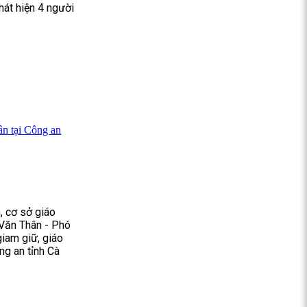
hát hiện 4 người
ân tại Công an
, cơ sở giáo
Văn Thân - Phó
giam giữ, giáo
ng an tỉnh Cà