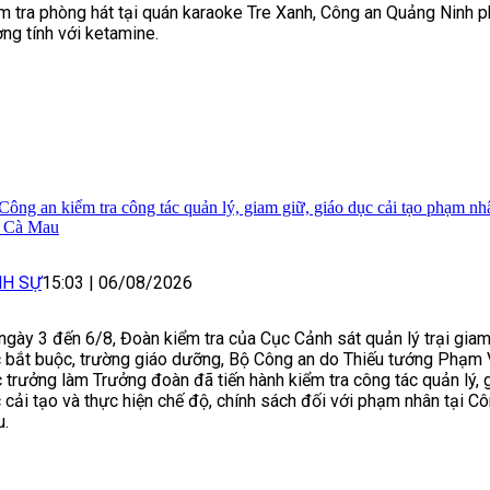
m tra phòng hát tại quán karaoke Tre Xanh, Công an Quảng Ninh p
ng tính với ketamine.
Công an kiểm tra công tác quản lý, giam giữ, giáo dục cải tạo phạm nh
h Cà Mau
NH SỰ
15:03
|
06/08/2026
ngày 3 đến 6/8, Đoàn kiểm tra của Cục Cảnh sát quản lý trại giam
 bắt buộc, trường giáo dưỡng, Bộ Công an do Thiếu tướng Phạm 
 trưởng làm Trưởng đoàn đã tiến hành kiểm tra công tác quản lý, 
 cải tạo và thực hiện chế độ, chính sách đối với phạm nhân tại Cô
.