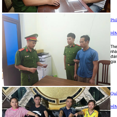
Phú
HÌ
The
nhà
đán
gia
Quả
HÌ