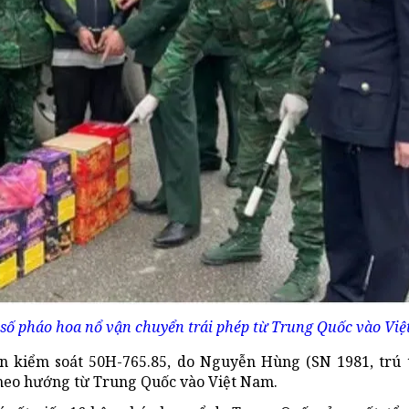
số pháo hoa nổ vận chuyển trái phép từ Trung Quốc vào Việ
n kiểm soát 50H-765.85, do Nguyễn Hùng (SN 1981, trú 
theo hướng từ Trung Quốc vào Việt Nam.