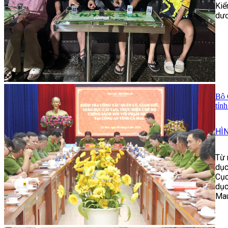
Kiể
dươ
Bộ 
tỉn
HÌ
Từ 
dục
Cục
dục
Mau