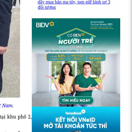
dây mua bán ma túy, tạm giữ hình sự 3
đối tượng
t Nam.
tại khu phố 2,