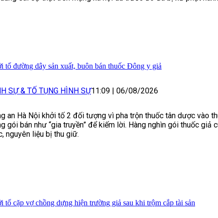
i tố đường dây sản xuất, buôn bán thuốc Đông y giả
NH SỰ & TỐ TỤNG HÌNH SỰ
11:09
|
06/08/2026
g an Hà Nội khởi tố 2 đối tượng vì pha trộn thuốc tân dược vào t
g gói bán như “gia truyền” để kiếm lời. Hàng nghìn gói thuốc giả 
, nguyên liệu bị thu giữ.
i tố cặp vợ chồng dựng hiện trường giả sau khi trộm cắp tài sản