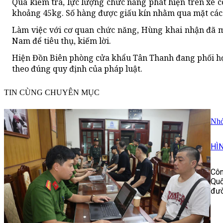
Qua kiểm tra, lực lượng chức năng phát hiện trên xe c
khoảng 45kg. Số hàng được giấu kín nhằm qua mặt các 
Làm việc với cơ quan chức năng, Hùng khai nhận đã m
Nam để tiêu thụ, kiếm lời.
Hiện Đồn Biên phòng cửa khẩu Tân Thanh đang phối hợp c
theo đúng quy định của pháp luật.
TIN CÙNG CHUYÊN MỤC
Nhó
HÌ
Côn
Quố
đườ