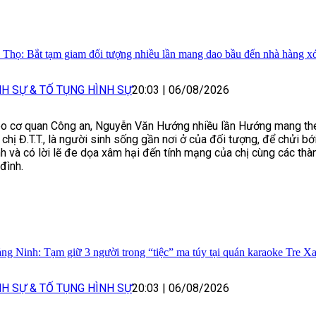
 Thọ: Bắt tạm giam đối tượng nhiều lần mang dao bầu đến nhà hàng x
NH SỰ & TỐ TỤNG HÌNH SỰ
20:03
|
06/08/2026
o cơ quan Công an, Nguyễn Văn Hướng nhiều lần Hướng mang th
 chị Đ.T.T., là người sinh sống gần nơi ở của đối tượng, để chửi bớ
h và có lời lẽ đe dọa xâm hại đến tính mạng của chị cùng các thà
 đình.
ng Ninh: Tạm giữ 3 người trong “tiệc” ma túy tại quán karaoke Tre X
NH SỰ & TỐ TỤNG HÌNH SỰ
20:03
|
06/08/2026