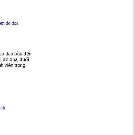
óm đe dọa
eo dao bầu đến
i, đe dọa, đuổi
nh viên trong
anh