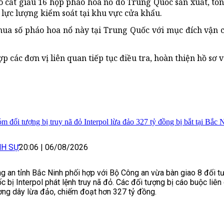
ó cất giấu 16 hộp pháo hoa nổ do Trung Quốc sản xuất, tổ
lực lượng kiểm soát tại khu vực cửa khẩu.
ua số pháo hoa nổ này tại Trung Quốc với mục đích vận 
ác đơn vị liên quan tiếp tục điều tra, hoàn thiện hồ sơ và
m đối tượng bị truy nã đỏ Interpol lừa đảo 327 tỷ đồng bị bắt tại Bắc 
NH SỰ
20:06
|
06/08/2026
g an tỉnh Bắc Ninh phối hợp với Bộ Công an vừa bàn giao 8 đối 
c bị Interpol phát lệnh truy nã đỏ. Các đối tượng bị cáo buộc liê
ng dây lừa đảo, chiếm đoạt hơn 327 tỷ đồng.