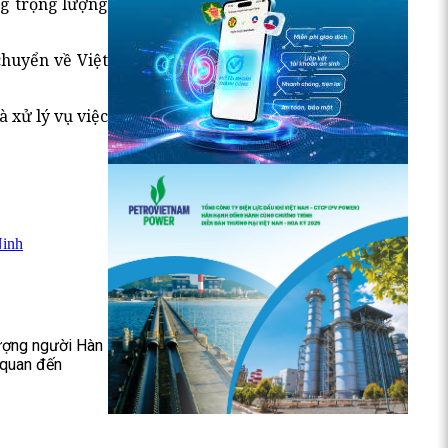
ng trọng lượng
chuyển về Việt
 xử lý vụ việc
Ninh
tượng người Hàn
n quan đến