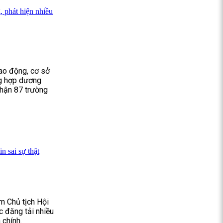
 phát hiện nhiều
lao động, cơ sở
ng hợp dương
 nhận 87 trường
n sai sự thật
m Chủ tịch Hội
c đăng tải nhiều
 chính.