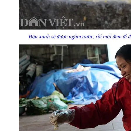
Đậu xanh sẽ được ngâm nước, rồi mới đem đi đu