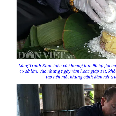
Làng Tranh Khúc hiện có khoảng hơn 90 hộ gói bán
cơ sở lớn. Vào những ngày rằm hoặc giáp Tết, khô
tạo nên một khung cảnh đậm nét tr