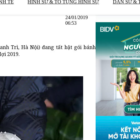
NH TẾ
HÌNH SỰ & TỐ TỤNG HÌNH SỰ
DÂN SỰ & 
24/01/2019
06:53
nh Trì, Hà Nội) đang tất bật gói bánh
ợi 2019.