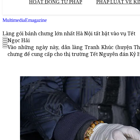
HOẠT ĐỘNG TƯ PHÁP
PHÁP LUẬT VỀ KI
Multimedia
Emagazine
Làng gói bánh chưng lớn nhất Hà Nội tất bật vào vụ Tết
Ngọc Hải
Vào những ngày này, dân làng Tranh Khúc (huyện Tha
chưng để cung cấp cho thị trường Tết Nguyên đán Kỷ H