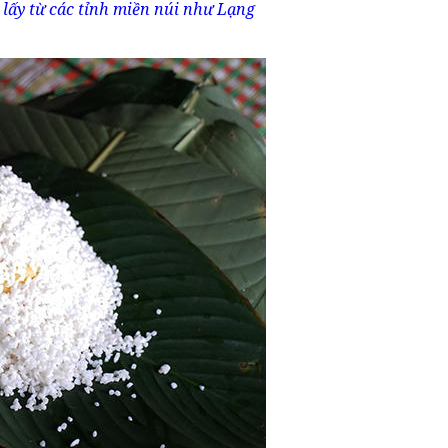
 lấy từ các tỉnh miền núi như Lạng
…