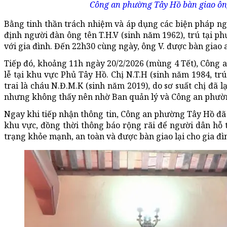
Công an phường Tây Hồ bàn giao ông
Bằng tinh thần trách nhiệm và áp dụng các biện pháp n
định người đàn ông tên T.H.V (sinh năm 1962), trú tại 
với gia đình. Đến 22h30 cùng ngày, ông V. được bàn giao
Tiếp đó, khoảng 11h ngày 20/2/2026 (mùng 4 Tết), Công a
lễ tại khu vực Phủ Tây Hồ. Chị N.T.H (sinh năm 1984, trú
trai là cháu N.Đ.M.K (sinh năm 2019), do sơ suất chị đã
nhưng không thấy nên nhờ Ban quản lý và Công an phườn
Ngay khi tiếp nhận thông tin, Công an phường Tây Hồ đã 
khu vực, đồng thời thông báo rộng rãi để người dân hỗ t
trạng khỏe mạnh, an toàn và được bàn giao lại cho gia đì