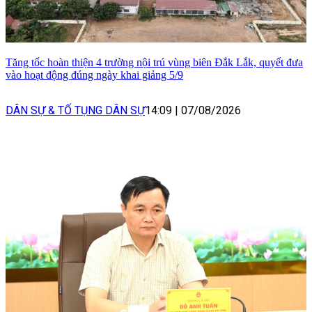
Tăng tốc hoàn thiện 4 trường nội trú vùng biên Đắk Lắk, quyết đưa
vào hoạt động đúng ngày khai giảng 5/9
DÂN SỰ & TỐ TỤNG DÂN SỰ
14:09
|
07/08/2026