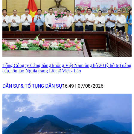
Tổng Công ty Cảng hàng không Việt Nam ủng hộ 20 tỷ hỗ trợ nâng
cấp, tôn tạo Nghĩa trang Liệt sĩ Việt - Lào
DÂN SỰ & TỐ TỤNG DÂN SỰ
16:49
|
07/08/2026