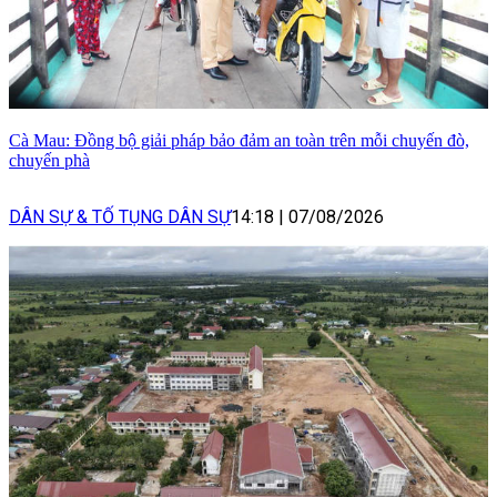
Cà Mau: Đồng bộ giải pháp bảo đảm an toàn trên mỗi chuyến đò,
chuyến phà
DÂN SỰ & TỐ TỤNG DÂN SỰ
14:18
|
07/08/2026