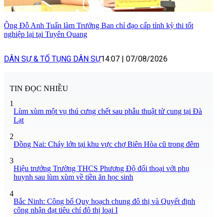
Ông Đỗ Anh Tuấn làm Trưởng Ban chỉ đạo cấp tỉnh kỳ thi tốt
nghiệp lại tại Tuyên Quang
DÂN SỰ & TỐ TỤNG DÂN SỰ
14:07
|
07/08/2026
TIN ĐỌC NHIỀU
1
Lùm xùm một vụ thú cưng chết sau phẫu thuật tử cung tại Đà
Lạt
2
Đồng Nai: Cháy lớn tại khu vực chợ Biên Hòa cũ trong đêm
3
Hiệu trưởng Trường THCS Phương Độ đối thoại với phụ
huynh sau lùm xùm về tiền ăn học sinh
4
Bắc Ninh: Công bố Quy hoạch chung đô thị và Quyết định
công nhận đạt tiêu chí đô thị loại I