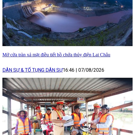
Mở cửa tràn xả mặt điều tiết hồ chứa thủy điện Lai Châu
DÂN SỰ & TỐ TỤNG DÂN SỰ
16:46
|
07/08/2026