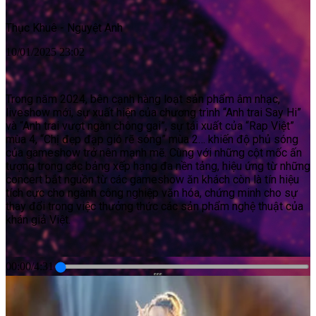
Thục Khuê - Nguyệt Anh
10/01/2025 23:02
Trong năm 2024, bên cạnh hàng loạt sản phẩm âm nhạc,
liveshow mới, sự xuất hiện của chương trình “Anh trai Say Hi”
và “Anh trai vượt ngàn chông gai”, sự tái xuất của “Rap Việt”
mùa 4, “Chị đẹp đạp gió rẽ sóng” mùa 2… khiến độ phủ sóng
của gameshow trở nên mạnh mẽ. Cùng với những cột mốc ấn
tượng trong các bảng xếp hạng đa nền tảng, hiệu ứng từ những
concert bắt nguồn từ các gameshow ăn khách còn là tín hiệu
tích cực cho ngành công nghiệp văn hóa, chứng minh cho sự
thay đổi trong việc thưởng thức các sản phẩm nghệ thuật của
khán giả Việt.
00:00
/
4:31