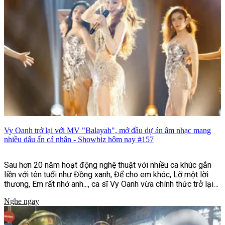
Vy Oanh trở lại với MV "Balayah", mở đầu dự án âm nhạc mang
nhiều dấu ấn cá nhân - Showbiz hôm nay #157
Sau hơn 20 năm hoạt động nghệ thuật với nhiều ca khúc gắn
liền với tên tuổi như Đồng xanh, Để cho em khóc, Lỡ một lời
thương, Em rất nhớ anh..., ca sĩ Vy Oanh vừa chính thức trở lại
với MV "Balayah". Đây là sản phẩm mở màn cho dự án âm nhạc
Nghe ngay
"Hai Bản Thể | UNFOLDED", đồng thời đánh dấu bước chuyển
mình rõ nét về hình ảnh, phong cách âm nhạc và định hướng
sáng tạo của nữ ca sĩ sau nhiều năm gắn bó với dòng nhạc