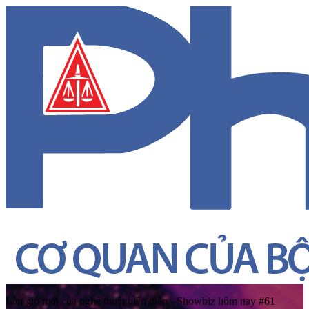
Làn gió mới của nghệ thuật biểu diễn - Showbiz hôm nay #61