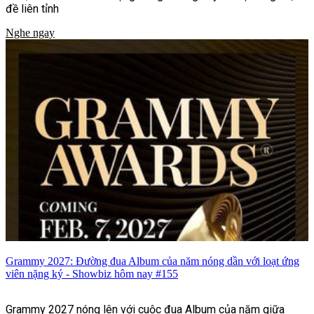
đề liên tỉnh
Nghe ngay
Grammy 2027: Đường đua Album của năm nóng dần với loạt ứng
viên nặng ký - Showbiz hôm nay #155
Grammy 2027 nóng lên với cuộc đua Album của năm giữa