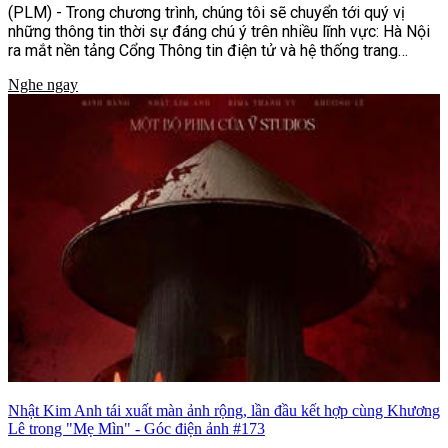
(PLM) - Trong chương trình, chúng tôi sẽ chuyển tới quý vị
những thông tin thời sự đáng chú ý trên nhiều lĩnh vực: Hà Nội
ra mắt nền tảng Cổng Thông tin điện tử và hệ thống trang
thông tin dùng chung, nhiều hoạt động ý nghĩa nhân dịp kỷ
Nghe ngay
niệm Ngày Thương binh - Liệt sĩ, cùng những nỗ lực tăng
cường bảo đảm an toàn giao thông, phòng, chống mua bán
người và nhiều tin tức nổi bật khác.
Nhật Kim Anh tái xuất màn ảnh rộng, lần đầu kết hợp cùng Khương
Lê trong "Mẹ Mìn" - Góc điện ảnh #173