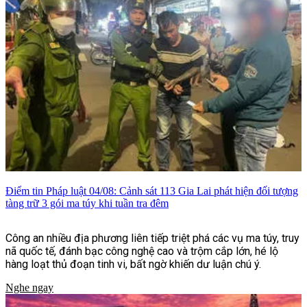
ballad.
Điểm tin Pháp luật 04/08: Cảnh sát 113 Gia Lai phát hiện đối tượng
tàng trữ 3 gói ma túy khi tuần tra đêm
Công an nhiều địa phương liên tiếp triệt phá các vụ ma túy, truy
nã quốc tế, đánh bạc công nghệ cao và trộm cắp lớn, hé lộ
hàng loạt thủ đoạn tinh vi, bất ngờ khiến dư luận chú ý.
Nghe ngay