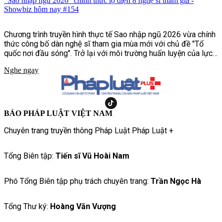
"Sao nhập ngũ 2026" chính thức lộ diện 8 nghệ sĩ tham gia -
Showbiz hôm nay #154
Chương trình truyền hình thực tế Sao nhập ngũ 2026 vừa chính
thức công bố dàn nghệ sĩ tham gia mùa mới với chủ đề "Tổ
quốc nơi đầu sóng". Trở lại với môi trường huấn luyện của lực
lượng Hải quân Đánh bộ, chương trình hứa hẹn mang đến
Nghe ngay
những thử thách khắc nghiệt hơn, chân thực hơn, tái hiện cuộc
sống và quá trình rèn luyện của những người lính nơi đầu sóng
ngọn gió.
BÁO PHÁP LUẬT VIỆT NAM
Chuyên trang truyền thông Pháp Luật Pháp Luật +
Tổng Biên tập:
Tiến sĩ Vũ Hoài Nam
Phó Tổng Biên tập phụ trách chuyên trang:
Trần Ngọc Hà
Tổng Thư ký:
Hoàng Văn Vượng