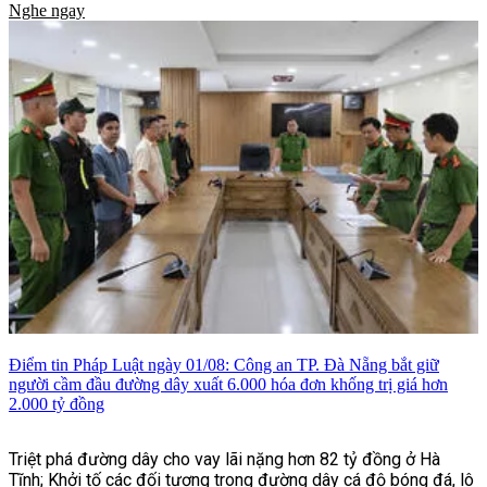
Nghe ngay
Điểm tin Pháp Luật ngày 01/08: Công an TP. Đà Nẵng bắt giữ
người cầm đầu đường dây xuất 6.000 hóa đơn khống trị giá hơn
2.000 tỷ đồng
Triệt phá đường dây cho vay lãi nặng hơn 82 tỷ đồng ở Hà
Tĩnh; Khởi tố các đối tượng trong đường dây cá độ bóng đá, lô