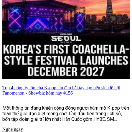
Top 4 công ty lớn của K-pop lần đầu bắt tay, tạo nên siêu lễ hội
Fanomenon - Showbiz hôm nay #156
Một thông tin đang khiến cộng đồng người hâm mộ K-pop trên
toàn thế giới đặc biệt mong chờ. Lần đầu tiên trong lịch sử,
bốn tập đoàn giải trí lớn nhất Hàn Quốc gồm HYBE, SM
Entertainment, JYP Entertainment và YG Entertainment sẽ
Nghe ngay
cùng bắt tay tổ chức lễ hội âm nhạc và văn hóa quy mô quốc tế