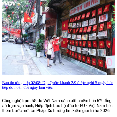
mang tên Fanomenon.
Bản tin tổng hợp 02/08: Dịp Quốc khánh 2/9 được nghỉ 5 ngày liên
tiếp do hoán đổi ngày làm việc
Công nghệ trạm 5G do Việt Nam sản xuất chiếm hơn 6% tổng
số trạm vận hành; Hiệp định bảo hộ đầu tư EU - Việt Nam tiến
thêm bước mới tại Pháp; Xu hướng tìm kiếm giải trí hè 2026
của người Việt;...và một số tin tức khác