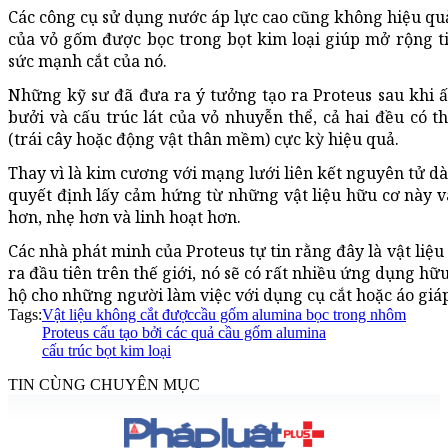
Các công cụ sử dụng nước áp lực cao cũng không hiệu quả 
của vỏ gốm được bọc trong bọt kim loại giúp mở rộng t
sức mạnh cắt của nó.
Những kỹ sư đã đưa ra ý tưởng tạo ra Proteus sau khi ấ
bưởi và cấu trúc lát của vỏ nhuyễn thể, cả hai đều có 
(trái cây hoặc động vật thân mềm) cực kỳ hiệu quả.
Thay vì là kim cương với mạng lưới liên kết nguyên tử d
quyết định lấy cảm hứng từ những vật liệu hữu cơ này và
hơn, nhẹ hơn và linh hoạt hơn.
Các nhà phát minh của Proteus tự tin rằng đây là vật liệ
ra đầu tiên trên thế giới, nó sẽ có rất nhiều ứng dụng hữ
hộ cho những người làm việc với dụng cụ cắt hoặc áo giá
Tags:
Vật liệu không cắt được
cầu gốm alumina bọc trong nhôm
Proteus cấu tạo bởi các quả cầu gốm alumina
cấu trúc bọt kim loại
TIN CÙNG CHUYÊN MỤC