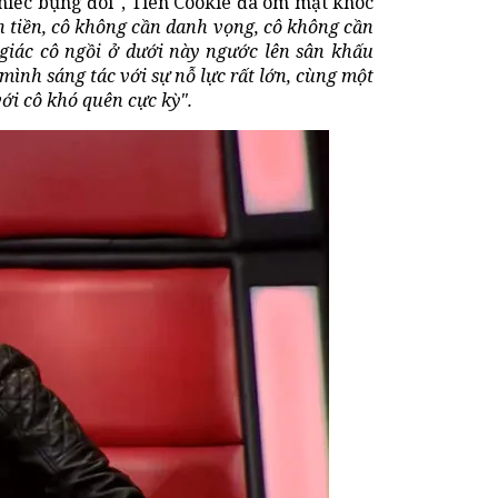
Chiếc bụng đói", Tiên Cookie đã ôm mặt khóc
 tiền, cô không cần danh vọng, cô không cần
 giác cô ngồi ở dưới này ngước lên sân khấu
mình sáng tác với sự nỗ lực rất lớn, cùng một
ới cô khó quên cực kỳ".