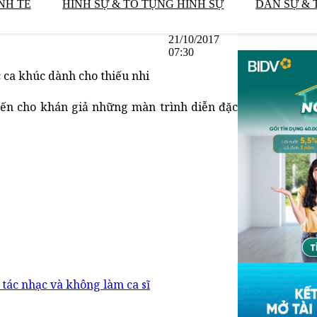
NH TẾ
HÌNH SỰ & TỐ TỤNG HÌNH SỰ
DÂN SỰ & 
21/10/2017
07:30
c ca khúc dành cho thiếu nhi
g đến cho khán giả những màn trình diễn đặc
 tác nhạc và không làm ca sĩ