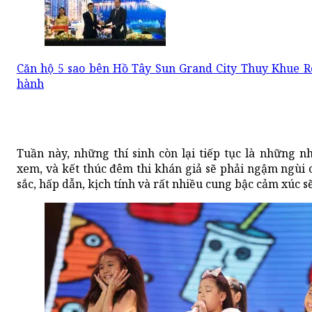
Căn hộ 5 sao bên Hồ Tây Sun Grand City Thuy Khue Re
hành
Tuần này, những thí sinh còn lại tiếp tục là những
xem, và kết thúc đêm thi khán giả sẽ phải ngậm ngùi 
sắc, hấp dẫn, kịch tính và rất nhiều cung bậc cảm xúc s