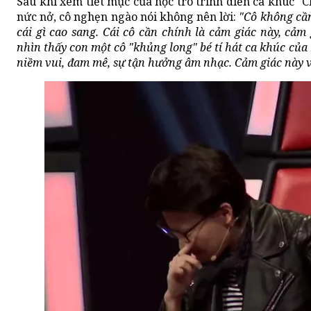
Sau khi xem tiết mục của học trò trình diễn ca khúc "
nức nở, cô nghẹn ngào nói không nên lời:
"Cô không cần
cái gì cao sang. Cái cô cần chính là cảm giác này, cảm
nhìn thấy con một cô "khủng long" bé tí hát ca khúc của 
niềm vui, đam mê, sự tận hưởng âm nhạc. Cảm giác này v