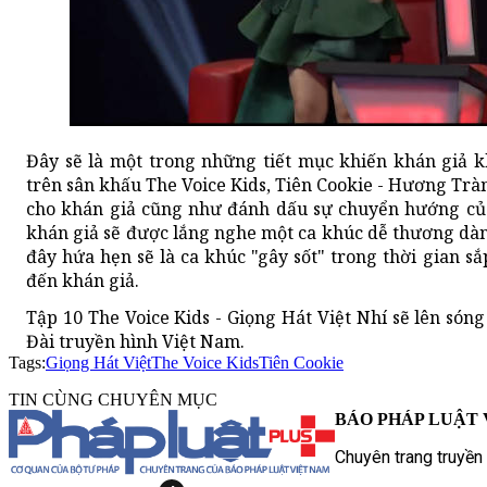
Đây sẽ là một trong những tiết mục khiến khán giả k
trên sân khấu The Voice Kids, Tiên Cookie - Hương Tr
cho khán giả cũng như đánh dấu sự chuyển hướng của 
khán giả sẽ được lắng nghe một ca khúc dễ thương dà
đây hứa hẹn sẽ là ca khúc "gây sốt" trong thời gian 
đến khán giả.
Tập 10 The Voice Kids - Giọng Hát Việt Nhí sẽ lên són
Đài truyền hình Việt Nam.
Tags:
Giọng Hát Việt
The Voice Kids
Tiên Cookie
TIN CÙNG CHUYÊN MỤC
BÁO PHÁP LUẬT 
Chuyên trang truyền