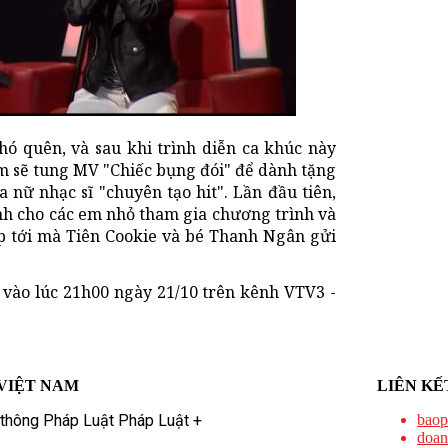
hó quên, và sau khi trình diễn ca khúc này
àm sẽ tung MV "Chiếc bụng đói" để dành tặng
nữ nhạc sĩ "chuyên tạo hit". Lần đầu tiên,
nh cho các em nhỏ tham gia chương trình và
sắp tới mà Tiên Cookie và bé Thanh Ngân gửi
g vào lúc 21h00 ngày 21/10 trên kênh VTV3 -
VIỆT NAM
LIÊN KẾ
 thông Pháp Luật Pháp Luật +
baop
doan