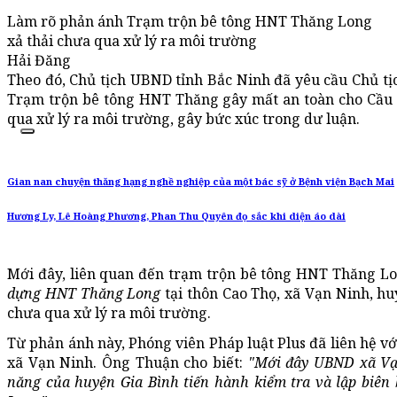
Làm rõ phản ánh Trạm trộn bê tông HNT Thăng Long
xả thải chưa qua xử lý ra môi trường
Hải Đăng
Theo đó, Chủ tịch UBND tỉnh Bắc Ninh đã yêu cầu Chủ t
Trạm trộn bê tông HNT Thăng gây mất an toàn cho Cầu B
qua xử lý ra môi trường, gây bức xúc trong dư luận.
Gian nan chuyện thăng hạng nghề nghiệp của một bác sỹ ở Bệnh viện Bạch Mai
Hương Ly, Lê Hoàng Phương, Phan Thu Quyên đọ sắc khi diện áo dài
Mới đây, liên quan đến trạm trộn bê tông HNT Thăng L
dựng HNT Thăng Long
tại thôn Cao Thọ, xã Vạn Ninh, hu
chưa qua xử lý ra môi trường.
Từ phản ánh này, Phóng viên Pháp luật Plus đã liên hệ 
xã Vạn Ninh. Ông Thuận cho biết:
"Mới đây UBND xã Vạn
năng của huyện Gia Bình tiến hành kiểm tra và lập biên