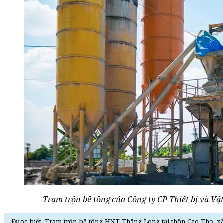
Trạm trộn bê tông của Công ty CP Thiết bị và V
Được biết, Trạm trộn bê tông HNT Thăng Long tại thôn Cao Thọ, xã