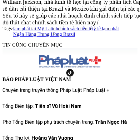
William Jackson, nhà kinh tế học tại công ty phân tích Ca
sẽ dần cải thiện tại Brazil và Mexico khi giá điện tại cá
Yếu tố này sẽ giúp các nhà hoạch định chính sách tiếp tục
độ thắt chặt chính sách tiền tệ hiện nay./.
Tags:
lạm phát tại Mỹ Latinh
chính sách tiền tệ
tỷ lệ lạm phát
Ngân Hàng Trung Ương Brazil
TIN CÙNG CHUYÊN MỤC
BÁO PHÁP LUẬT VIỆT NAM
Chuyên trang truyền thông Pháp Luật Pháp Luật +
Tổng Biên tập:
Tiến sĩ Vũ Hoài Nam
Phó Tổng Biên tập phụ trách chuyên trang:
Trần Ngọc Hà
Tổng Thư ký:
Hoàng Văn Vượng