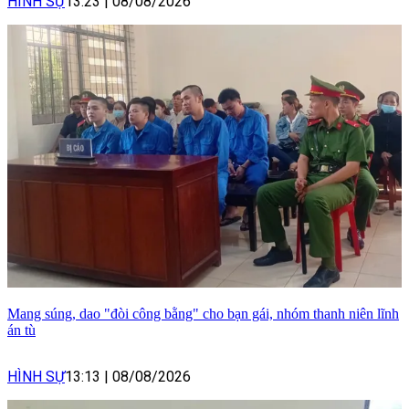
HÌNH SỰ
13:23
|
08/08/2026
Mang súng, dao "đòi công bằng" cho bạn gái, nhóm thanh niên lĩnh
án tù
HÌNH SỰ
13:13
|
08/08/2026