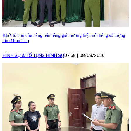
Khởi tố chủ cửa hàng bán hàng giả thương hiệu nổi tiếng số lượng
lớn ở Phú Thọ
HÌNH SỰ & TỐ TỤNG HÌNH SỰ
07:58
|
08/08/2026