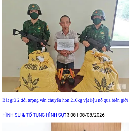
Bắt giữ 2 đối tượng vận chuyển hơn 210kg vật liệu nổ qua biên giới
HÌNH SỰ & TỐ TỤNG HÌNH SỰ
13:08
|
08/08/2026