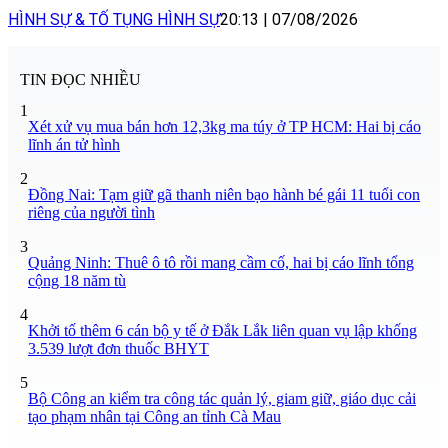
HÌNH SỰ & TỐ TỤNG HÌNH SỰ
20:13
|
07/08/2026
TIN ĐỌC NHIỀU
1
Xét xử vụ mua bán hơn 12,3kg ma túy ở TP HCM: Hai bị cáo
lĩnh án tử hình
2
Đồng Nai: Tạm giữ gã thanh niên bạo hành bé gái 11 tuổi con
riêng của người tình
3
Quảng Ninh: Thuê ô tô rồi mang cầm cố, hai bị cáo lĩnh tổng
cộng 18 năm tù
4
Khởi tố thêm 6 cán bộ y tế ở Đắk Lắk liên quan vụ lập khống
3.539 lượt đơn thuốc BHYT
5
Bộ Công an kiểm tra công tác quản lý, giam giữ, giáo dục cải
tạo phạm nhân tại Công an tỉnh Cà Mau