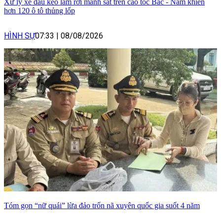
Xử lý xe đầu kéo làm rơi mảnh sắt trên cao tốc Bắc - Nam khiến
hơn 120 ô tô thủng lốp
HÌNH SỰ
07:33
|
08/08/2026
Tóm gọn “nữ quái” lừa đảo trốn nã xuyên quốc gia suốt 4 năm