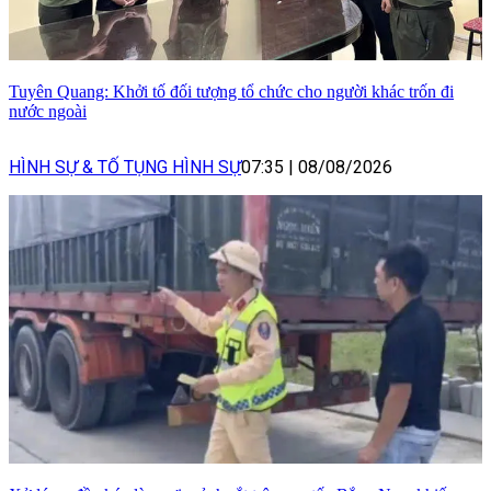
Tuyên Quang: Khởi tố đối tượng tổ chức cho người khác trốn đi
nước ngoài
HÌNH SỰ & TỐ TỤNG HÌNH SỰ
07:35
|
08/08/2026