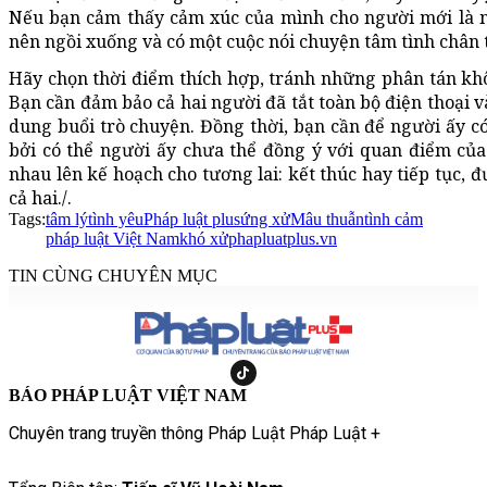
Nếu bạn cảm thấy cảm xúc của mình cho người mới là m
nên ngồi xuống và có một cuộc nói chuyện tâm tình chân t
Hãy chọn thời điểm thích hợp, tránh những phân tán kh
Bạn cần đảm bảo cả hai người đã tắt toàn bộ điện thoại v
dung buổi trò chuyện. Đồng thời, bạn cần để người ấy có
bởi có thể người ấy chưa thể đồng ý với quan điểm của
nhau lên kế hoạch cho tương lai: kết thúc hay tiếp tục,
cả hai./.
Tags:
tâm lý
tình yêu
Pháp luật plus
ứng xử
Mâu thuẫn
tình cảm
pháp luật Việt Nam
khó xử
phapluatplus.vn
TIN CÙNG CHUYÊN MỤC
BÁO PHÁP LUẬT VIỆT NAM
Chuyên trang truyền thông Pháp Luật Pháp Luật +